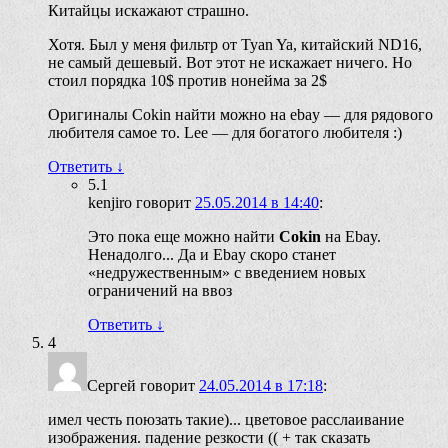
Китайцы искажают страшно.
Хотя. Был у меня фильтр от Tyan Ya, китайский ND16,
не самый дешевый. Вот этот не искажает ничего. Но
стоил порядка 10$ против нонейма за 2$
Оригиналы Cokin найти можно на ebay — для рядового
любителя самое то. Lee — для богатого любителя :)
Ответить
↓
5.1
kenjiro
говорит
25.05.2014 в 14:40
:
Это пока еще можно найти
Cokin
на Ebay.
Ненадолго... Да и Ebay скоро станет
«недружественным» с введением новых
ограничений на ввоз
Ответить
↓
4
Сергей
говорит
24.05.2014 в 17:18
:
имел честь поюзать такие)... цветовое расслаивание
изображения. падение резкости (( + так сказать