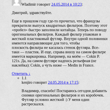
Wladimir
говорит
24.05.2014 в 10:23
:
Дмитрий, здравствуйте.
Еще в прошлом году где-то прочитал, что французы
прекратили выпуск квадратных фильтров. Поэтому этот
«пробел» быстро заполнили китайцы. Теперь по поводу
оригинальных фильтров. Каждый фильтр упакован в
жесткий пластиковый футляр. Внутри одной половинки
имеются направляющие для того, чтобы
плоскость фильтра не касалась стенок футляра. Все-
таки — пластик. И еще, справа внизу на самом фильтре
имеется маркировка. Например, на моём — Cokin P.
121s. Да, на самом футляре надпись рельефная (не
наклейка): Cokin, а чуть ниже — Medin in France.
Ответить
↓
1.1
kenjiro
говорит
24.05.2014 в 17:15
:
Владимир, спасибо! Постараюсь сегодня добавить
снимки оригинальных фильтров и их коробочек.
Футляр условно жесткий :) У меня один
растрескался.