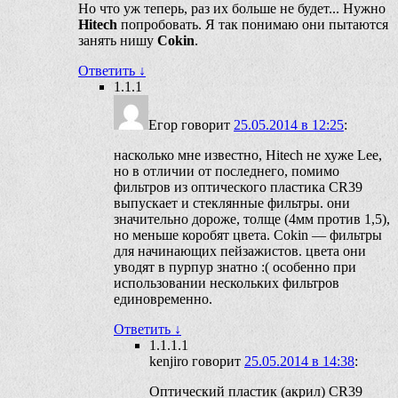
Но что уж теперь, раз их больше не будет... Нужно
Hitech
попробовать. Я так понимаю они пытаются
занять нишу
Cokin
.
Ответить
↓
1.1.1
Егор
говорит
25.05.2014 в 12:25
:
насколько мне известно, Hitech не хуже Lee,
но в отличии от последнего, помимо
фильтров из оптического пластика CR39
выпускает и стеклянные фильтры. они
значительно дороже, толще (4мм против 1,5),
но меньше коробят цвета. Cokin — фильтры
для начинающих пейзажистов. цвета они
уводят в пурпур знатно :( особенно при
использовании нескольких фильтров
единовременно.
Ответить
↓
1.1.1.1
kenjiro
говорит
25.05.2014 в 14:38
:
Оптический пластик (акрил) CR39