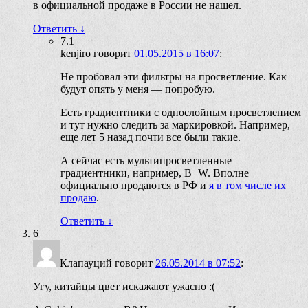
в официальной продаже в России не нашел.
Ответить
↓
7.1
kenjiro
говорит
01.05.2015 в 16:07
:
Не пробовал эти фильтры на просветление. Как
будут опять у меня — попробую.
Есть градиентники с однослойным просветлением
и тут нужно следить за маркировкой. Например,
еще лет 5 назад почти все были такие.
А сейчас есть мультипросветленные
градиентники, например, B+W. Вполне
официально продаются в РФ и
я в том числе их
продаю
.
Ответить
↓
6
Клапауций
говорит
26.05.2014 в 07:52
:
Угу, китайцы цвет искажают ужасно :(