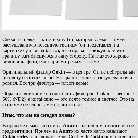
Слева и справа — китайские. Тот, который слева — имеет
растушеванную неровную границу (он представлен на
картинке чуть выше), а тот, что справа — резкую кривую
границу, загибающуюся в одну сторону. На глаз это хорошо
видно и на фото, если присмотреться — тоже.
Оригинальный фильтр
Cokin
— в центре. Он не нейтральный
по цвету и это печально. Но граница у него растушеванная и
ровная. Все три фильтра — пластиковые.
Обратите внимание на плотность фильтров. Cokin — честные
50% (ND2), а китайские — это нечто темнее и светлее. Это на
фото уже не очень заметно, но это так.
Итак, что мы на сегодня имеем?
В продаже в магазинах и на
Авито
в основном эти китайские
градиентники. Причем на
Авито
их часто нагло называют
Cokin series
или фильтры «для Cokin». К
Cokin
они, понятное