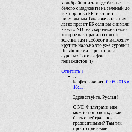
калибрейшн и там где баланс
белого с мадженты на зеленый до
тех пор пока ББ не станет
нормальным.Такая же операция
легко правит ББ если вы снимали
вместо ND на сварочное стекло
которое как правило сильно
зеленит,там наоборот в мадженту
крутить надо,но это уже суровый
Челябинский вариант ,для
суровых фотографов
пейзажистов :))
Ответить
↓
…
kenjiro
говорит
01.05.2015 в
16:11
:
Здравствуйте, Руслан!
С ND Фильтрами еще
можно поправить, а как
быть с нейтрально-
градиентными? Там так
просто цветовые