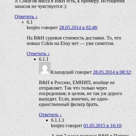
А Cokin'ов масса в B&H есть, к примеру. Истощения
запасов не чувствуется :)
Ответить
↓
6.1
kenjiro
говорит
28.05.2014 в 02:48
:
На B&H суровая стоимость доставки. То, что
новых Cokin на Ebay нет — уже симптом.
Ответить
↓
6.1.1
Клапауций
говорит
28.05.2014 в 08:32
:
B&H в Россию, ЕМНИП, вообще не
отправляет. Так что только через
посредников; в целом, не так уж дорого
выходит. Если, конечно, не один-
единственный фильтр брать.
Ответить
↓
6.1.1.1
kenjiro
говорит
01.05.2015 в 16:10
:
А лет 7 назад получал B&H в Питере.