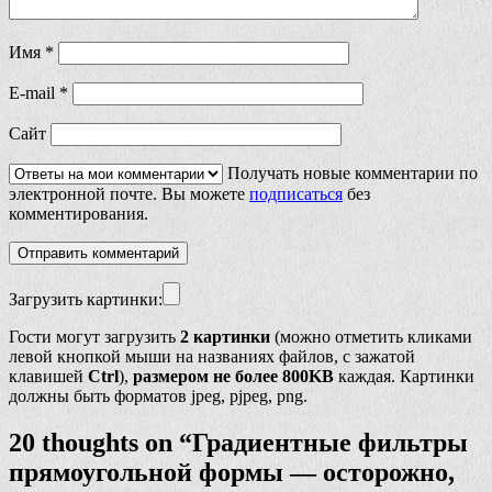
Имя
*
E-mail
*
Сайт
Получать новые комментарии по
электронной почте. Вы можете
подписаться
без
комментирования.
Загрузить картинки:
Гости могут загрузить
2 картинки
(можно отметить кликами
левой кнопкой мыши на названиях файлов, с зажатой
клавишей
Ctrl
),
размером не более 800KB
каждая. Картинки
должны быть форматов jpeg, pjpeg, png.
20 thoughts on “
Градиентные фильтры
прямоугольной формы — осторожно,