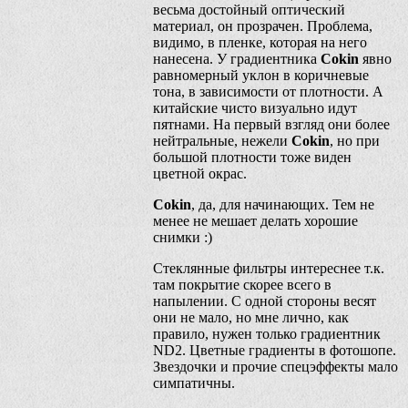
весьма достойный оптический
материал, он прозрачен. Проблема,
видимо, в пленке, которая на него
нанесена. У градиентника
Cokin
явно
равномерный уклон в коричневые
тона, в зависимости от плотности. А
китайские чисто визуально идут
пятнами. На первый взгляд они более
нейтральные, нежели
Cokin
, но при
большой плотности тоже виден
цветной окрас.
Cokin
, да, для начинающих. Тем не
менее не мешает делать хорошие
снимки :)
Стеклянные фильтры интереснее т.к.
там покрытие скорее всего в
напылении. С одной стороны весят
они не мало, но мне лично, как
правило, нужен только градиентник
ND2. Цветные градиенты в фотошопе.
Звездочки и прочие спецэффекты мало
симпатичны.