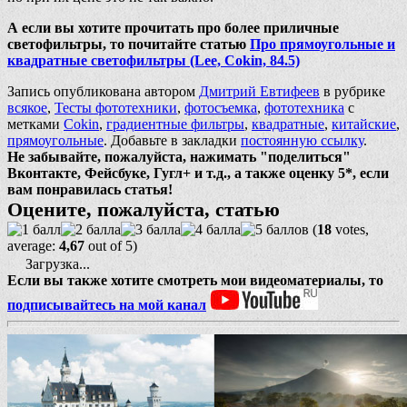
А если вы хотите прочитать про более приличные
светофильтры, то почитайте статью
Про прямоугольные и
квадратные светофильтры (Lee, Cokin, 84.5)
Запись опубликована автором
Дмитрий Евтифеев
в рубрике
всякое
,
Тесты фототехники
,
фотосъемка
,
фототехника
с
метками
Cokin
,
градиентные фильтры
,
квадратные
,
китайские
,
прямоугольные
. Добавьте в закладки
постоянную ссылку
.
Не забывайте, пожалуйста, нажимать "поделиться"
Вконтакте, Фейсбуке, Гугл+ и т.д., а также оценку 5*, если
вам понравилась статья!
Оцените, пожалуйста, статью
(
18
votes,
average:
4,67
out of 5)
Загрузка...
Если вы также хотите смотреть мои видеоматериалы, то
подписывайтесь на мой канал