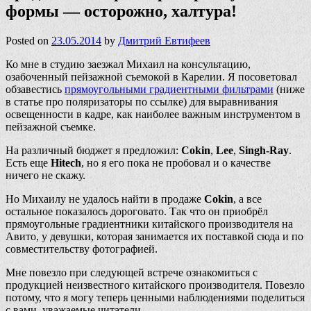
формы — осторожно, халтура!
Posted on
23.05.2014
by
Дмитрий Евтифеев
Ко мне в студию заезжал Михаил на консультацию,
озабоченный пейзажной съемокой в Карелии. Я посоветовал
обзавестись
прямоугольными градиентными фильтрами
(ниже
в статье про поляризаторы по ссылке) для выравнивания
освещенности в кадре, как наиболее важным инструментом в
пейзажной съемке.
На различный бюджет я предложил:
Cokin
,
Lee
,
Singh-Ray
.
Есть еще
Hitech
, но я его пока не пробовал и о качестве
ничего не скажу.
Но Михаилу не удалось найти в продаже
Cokin
, а все
остальное показалось дороговато. Так что он приобрёл
прямоугольные градиентники китайского производителя на
Авито, у девушки, которая занимается их поставкой сюда и по
совместительству фотографией.
Мне повезло при следующей встрече ознакомиться с
продукцией неизвестного китайского производителя. Повезло
потому, что я могу теперь ценными наблюдениями поделиться
с вами, уважаемые читатели.