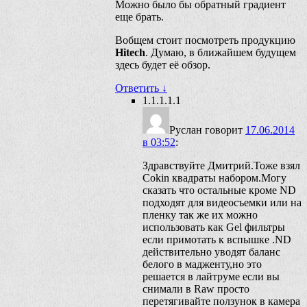
Можно было бы обратный градиент
еще брать.
Вобщем стоит посмотреть продукцию
Hitech
. Думаю, в ближайшем будущем
здесь будет её обзор.
Ответить
↓
1.1.1.1.1
Руслан
говорит
17.06.2014
в 03:52
:
Здравствуйте Дмитрий.Тоже взял
Cokin квадраты набором.Могу
сказать что остальные кроме ND
подходят для видеосъемки или на
пленку так же их можно
использовать как Gel фильтры
если примотать к вспышке .ND
действительно уводят баланс
белого в мадженту,но это
решается в лайтруме если вы
снимали в Raw просто
перетягивайте ползунок в камера