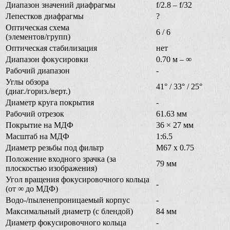
Диапазон значений диафрагмы
f/2.8 – f/32
Лепестков диафрагмы
?
Оптическая схема
6 / 6
(элементов/групп)
Оптическая стабилизация
нет
Диапазон фокусировки
0.70 м – ∞
Рабочий диапазон
-
Углы обзора
41° / 33° / 25°
(диаг./гориз./верт.)
Диаметр круга покрытия
-
Рабочий отрезок
61.63 мм
Покрытие на МДФ
36 × 27 мм
Масштаб на МДФ
1:6.5
Диаметр резьбы под фильтр
M67 x 0.75
Положение входного зрачка (за
79 мм
плоскостью изображения)
Угол вращения фокусировочного кольца
-
(от ∞ до МДФ)
Водо-/пыленепроницаемый корпус
-
Максимальный диаметр (с блендой)
84 мм
Диаметр фокусировочного кольца
-