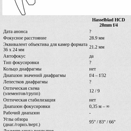
Hasselblad HCD
28mm f/4
Дата анонса
?
Фокусное расстояние
28.9 мм
Эквивалент объектива для камер формата
21.2 мм
36 х 24 мм
Автофокус
да
Тип фокусировки
?
Кольцо диафрагмы
нет
Диапазон значений диафрагмы
f/4 – f/32
Лепестков диафрагмы
?
Оптическая схема
12 / 9
(элементов/групп)
Оптическая стабилизация
нет
Диапазон фокусировки
0,35 м – ∞
Рабочий диапазон
-
Углы обзора
95° / 83° / 66°
(диаг./гориз./верт.)
Диаметр круга покрытия
-