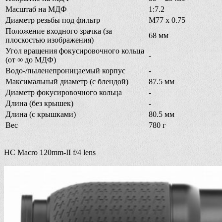
Масштаб на МДФ
1:7.2
Диаметр резьбы под фильтр
M77 x 0.75
Положение входного зрачка (за
68 мм
плоскостью изображения)
Угол вращения фокусировочного кольца
-
(от ∞ до МДФ)
Водо-/пыленепроницаемый корпус
-
Максимальный диаметр (с блендой)
87.5 мм
Диаметр фокусировочного кольца
-
Длина (без крышек)
-
Длина (с крышками)
80.5 мм
Вес
780 г
HC Macro 120mm-II f/4 lens