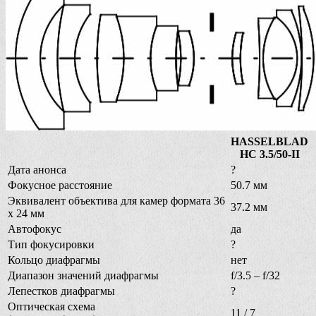
HASSELBLAD
HC 3.5/50-II
Дата анонса
?
Фокусное расстояние
50.7 мм
Эквивалент объектива для камер формата 36
37.2 мм
х 24 мм
Автофокус
да
Тип фокусировки
?
Кольцо диафрагмы
нет
Диапазон значений диафрагмы
f/3.5 – f/32
Лепестков диафрагмы
?
Оптическая схема
11 / 7