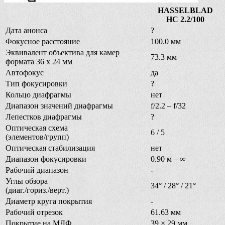
HASSELBLAD
HC 2.2/100
Дата анонса
?
Фокусное расстояние
100.0 мм
Эквивалент объектива для камер
73.3 мм
формата 36 х 24 мм
Автофокус
да
Тип фокусировки
?
Кольцо диафрагмы
нет
Диапазон значений диафрагмы
f/2.2 – f/32
Лепестков диафрагмы
?
Оптическая схема
6 / 5
(элементов/групп)
Оптическая стабилизация
нет
Диапазон фокусировки
0.90 м – ∞
Рабочий диапазон
-
Углы обзора
34° / 28° / 21°
(диаг./гориз./верт.)
Диаметр круга покрытия
-
Рабочий отрезок
61.63 мм
Покрытие на МДФ
39 × 29 мм