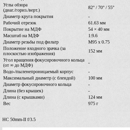
Углы обзора
82° / 70° / 55°
(диаг./гориз./верт.)
Диаметр круга покрытия
-
Рабочий отрезок
61.63 мм
Покрытие на МДФ
54 × 40 мм
Масштаб на МДФ
1:9.6
Диаметр резьбы под фильтр
M95 x 0.75
Положение входного зрачка (за
152 мм
плоскостью изображения)
Угол вращения фокусировочного кольца
-
(от ∞ до МДФ)
Водо-/пыленепроницаемый корпус
-
Максимальный диаметр (с блендой)
100 мм
Диаметр фокусировочного кольца
-
Длина (без крышек)
-
Длина (с крышками)
124 мм
Вес
975 г
HC 50mm-II f/3.5