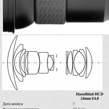
Hasselblad HCD
24mm f/4.8
Дата анонса
?