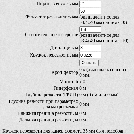
Ширина сенсора, мм
Фокусное расстояние, мм
(эквивалентное для
53.4x40 мм системы:
0
)
Относительное отверстие
(эквивалентное для
53.4x40 мм системы: f
0
)
Дистанция, м
Кружок нерезкости, мм
0
x (диагональ сенсора =
Кроп-фактор
0
мм)
Масштаб
x
0
Гиперфокал
0
м
Глубина резкости (ГРИП)
0
м (
0
см или
0
мм)
Глубина резкости при параметрах
0
мм
для макросъемки
Ближняя граница резкости, м
0
м
Дальняя граница резкости, м
0
м
Кружок нерезкости для камер формата 35 мм был подобран