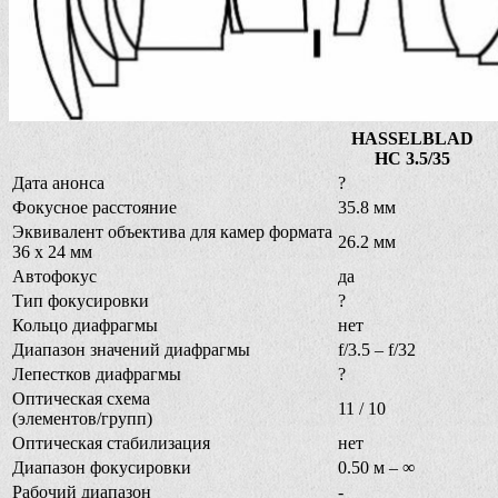
HASSELBLAD
HC 3.5/35
Дата анонса
?
Фокусное расстояние
35.8 мм
Эквивалент объектива для камер формата
26.2 мм
36 х 24 мм
Автофокус
да
Тип фокусировки
?
Кольцо диафрагмы
нет
Диапазон значений диафрагмы
f/3.5 – f/32
Лепестков диафрагмы
?
Оптическая схема
11 / 10
(элементов/групп)
Оптическая стабилизация
нет
Диапазон фокусировки
0.50 м – ∞
Рабочий диапазон
-