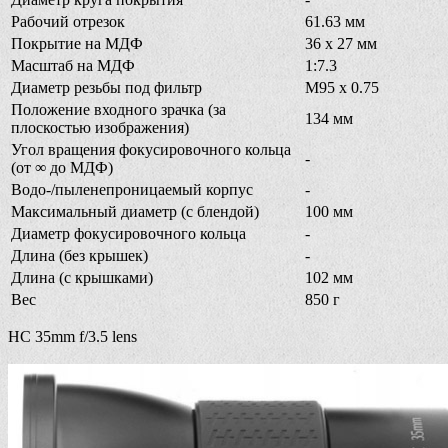
Рабочий отрезок
61.63 мм
Покрытие на МДФ
36 x 27 мм
Масштаб на МДФ
1:7.3
Диаметр резьбы под фильтр
M95 x 0.75
Положение входного зрачка (за
134 мм
плоскостью изображения)
Угол вращения фокусировочного кольца
-
(от ∞ до МДФ)
Водо-/пыленепроницаемый корпус
-
Максимальный диаметр (с блендой)
100 мм
Диаметр фокусировочного кольца
-
Длина (без крышек)
-
Длина (с крышками)
102 мм
Вес
850 г
HC 35mm f/3.5 lens