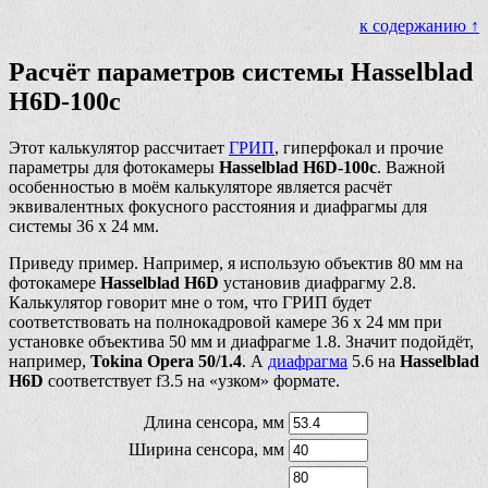
к содержанию ↑
Расчёт параметров системы Hasselblad
H6D-100c
Этот калькулятор рассчитает
ГРИП
, гиперфокал и прочие
параметры для фотокамеры
Hasselblad H6D-100c
. Важной
особенностью в моём калькуляторе является расчёт
эквивалентных фокусного расстояния и диафрагмы для
системы 36 х 24 мм.
Приведу пример. Например, я использую объектив 80 мм на
фотокамере
Hasselblad H6D
установив диафрагму 2.8.
Калькулятор говорит мне о том, что ГРИП будет
соответствовать на полнокадровой камере 36 х 24 мм при
установке объектива 50 мм и диафрагме 1.8. Значит подойдёт,
например,
Tokina Opera 50/1.4
. А
диафрагма
5.6 на
Hasselblad
H6D
соответствует f3.5 на «узком» формате.
Длина сенсора, мм
Ширина сенсора, мм