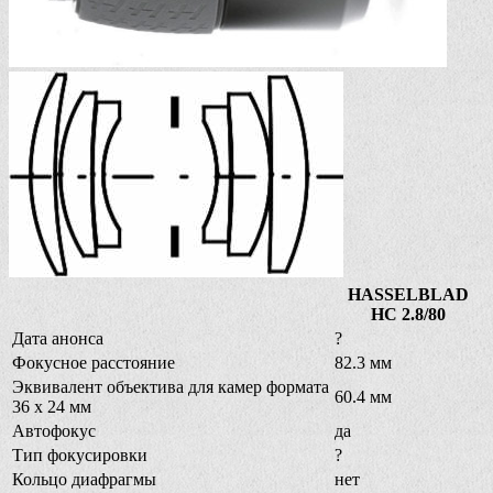
HASSELBLAD
HC 2.8/80
Дата анонса
?
Фокусное расстояние
82.3 мм
Эквивалент объектива для камер формата
60.4 мм
36 х 24 мм
Автофокус
да
Тип фокусировки
?
Кольцо диафрагмы
нет