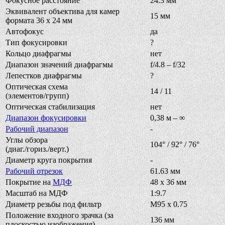
Фокусное расстояние
24.3 мм
Эквивалент объектива для камер
15 мм
формата 36 х 24 мм
Автофокус
да
Тип фокусировки
?
Кольцо диафрагмы
нет
Диапазон значений диафрагмы
f/4.8 – f/32
Лепестков диафрагмы
?
Оптическая схема
14 / 11
(элементов/групп)
Оптическая стабилизация
нет
Диапазон фокусировки
0,38 м – ∞
Рабочий диапазон
-
Углы обзора
104° / 92° / 76°
(диаг./гориз./верт.)
Диаметр круга покрытия
-
Рабочий отрезок
61.63 мм
Покрытие на
МДФ
48 x 36 мм
Масштаб на МДФ
1:9.7
Диаметр резьбы под фильтр
M95 x 0.75
Положение входного зрачка (за
136 мм
плоскостью изображения)