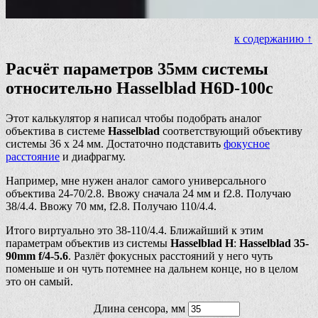
к содержанию ↑
Расчёт параметров 35мм системы
относительно Hasselblad H6D-100c
Этот калькулятор я написал чтобы подобрать аналог
объектива в системе
Hasselblad
соответствующий объективу
системы 36 х 24 мм. Достаточно подставить
фокусное
расстояние
и диафрагму.
Например, мне нужен аналог самого универсального
объектива 24-70/2.8. Ввожу сначала 24 мм и f2.8. Получаю
38/4.4. Ввожу 70 мм, f2.8. Получаю 110/4.4.
Итого виртуально это 38-110/4.4. Ближайший к этим
параметрам объектив из системы
Hasselblad H
:
Hasselblad 35-
90mm f/4-5.6
. Разлёт фокусных расстояний у него чуть
поменьше и он чуть потемнее на дальнем конце, но в целом
это он самый.
Длина сенсора, мм