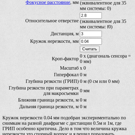
Фокусное расстояние
, мм
(эквивалентное для 35
мм системы:
0
)
Относительное отверстие
(эквивалентное для 35
мм системы: f
0
)
Дистанция, м
Кружок нерезкости, мм
0
x (диагональ сенсора =
Кроп-фактор
0
мм)
Масштаб
x
0
Гиперфокал
0
м
Глубина резкости (ГРИП)
0
м (
0
см или
0
мм)
Глубина резкости при параметрах
0
мм
для макросъемки
Ближняя граница резкости, м
0
м
Дальняя граница резкости, м
0
м
Кружок нерезкости 0.04 мм подобран экспериментально по
снимкам на разной диафрагме с дистанции 0.5м и 1м, где
ГРИП особенно критична. Дело в том что величина кружка
нерезкости это спорный вопрос и я решил порадовать