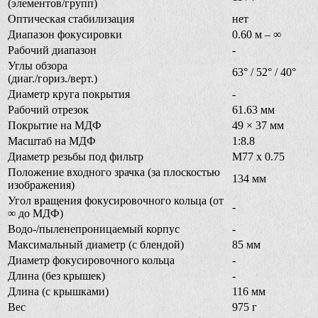
(элементов/групп)
Оптическая стабилизация
нет
Диапазон фокусировки
0.60 м – ∞
Рабочий диапазон
-
Углы обзора
63° / 52° / 40°
(диаг./гориз./верт.)
Диаметр круга покрытия
-
Рабочий отрезок
61.63 мм
Покрытие на МДФ
49 × 37 мм
Масштаб на МДФ
1:8.8
Диаметр резьбы под фильтр
M77 x 0.75
Положение входного зрачка (за плоскостью
134 мм
изображения)
Угол вращения фокусировочного кольца (от
-
∞ до МДФ)
Водо-/пыленепроницаемый корпус
-
Максимальный диаметр (с блендой)
85 мм
Диаметр фокусировочного кольца
-
Длина (без крышек)
-
Длина (с крышками)
116 мм
Вес
975 г