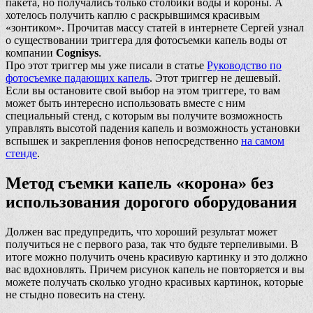
пакета, но получались только столбики воды и короны. А
хотелось получить каплю с раскрывшимся красивым
«зонтиком». Прочитав массу статей в интернете Сергей узнал
о существовании триггера для фотосъемки капель воды от
компании
Cognisys
.
Про этот триггер мы уже писали в статье
Руководство по
фотосъемке падающих капель
. Этот триггер не дешевый.
Если вы остановите свой выбор на этом триггере, то вам
может быть интересно использовать вместе с ним
специальный стенд, с которым вы получите возможность
управлять высотой падения капель и возможность установки
вспышек и закрепления фонов непосредственно
на самом
стенде
.
Метод съемки капель «корона» без
использования дорогого оборудования
Должен вас предупредить, что хороший результат может
получиться не с первого раза, так что будьте терпеливыми. В
итоге можно получить очень красивую картинку и это должно
вас вдохновлять. Причем рисунок капель не повторяется и вы
можете получать сколько угодно красивых картинок, которые
не стыдно повесить на стену.