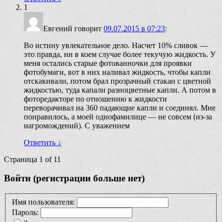
1
Евгений
говорит
09.07.2015 в 07:23
:
Во истину увлекательное дело. Насчет 10% сливок —
это правда, ни в коем случае более текучую жидкость. У
меня остались старые фотованночки для проявки
фотобумаги, вот в них наливал жидкость, чтобы капли
отскакивали, потом брал прозрачный стакан с цветной
жидкостью, туда капали разноцветные капли. А потом в
фоторедакторе по отношению к жидкости
переворачивал на 360 падающие капли и соединял. Мне
понравилось, а моей однофамилице — не совсем (из-за
нагромождений). С уважением
Ответить
↓
Страница 1 of 1
1
Войти (регистрации больше нет)
Имя пользователя:
Пароль: