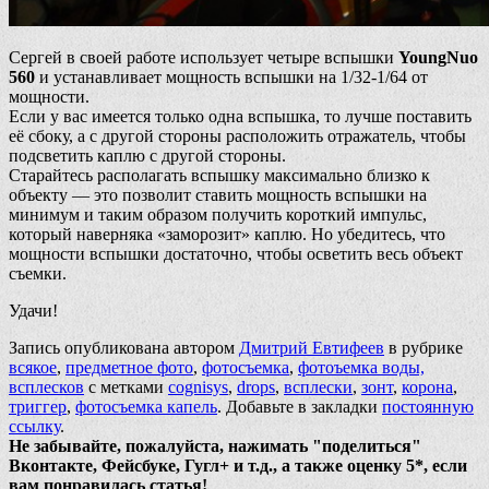
Сергей в своей работе использует четыре вспышки
YoungNuo
560
и устанавливает мощность вспышки на 1/32-1/64 от
мощности.
Если у вас имеется только одна вспышка, то лучше поставить
её сбоку, а с другой стороны расположить отражатель, чтобы
подсветить каплю с другой стороны.
Старайтесь располагать вспышку максимально близко к
объекту — это позволит ставить мощность вспышки на
минимум и таким образом получить короткий импульс,
который наверняка «заморозит» каплю. Но убедитесь, что
мощности вспышки достаточно, чтобы осветить весь объект
съемки.
Удачи!
Запись опубликована автором
Дмитрий Евтифеев
в рубрике
всякое
,
предметное фото
,
фотосъемка
,
фотоъемка воды,
всплесков
с метками
cognisys
,
drops
,
всплески
,
зонт
,
корона
,
триггер
,
фотосъемка капель
. Добавьте в закладки
постоянную
ссылку
.
Не забывайте, пожалуйста, нажимать "поделиться"
Вконтакте, Фейсбуке, Гугл+ и т.д., а также оценку 5*, если
вам понравилась статья!