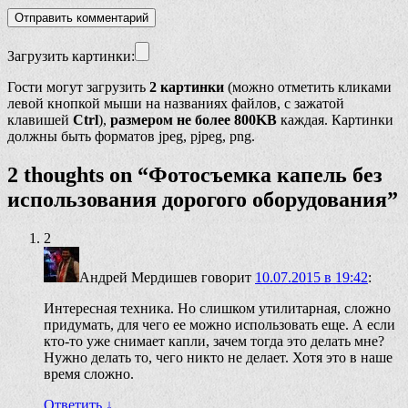
Загрузить картинки:
Гости могут загрузить
2 картинки
(можно отметить кликами
левой кнопкой мыши на названиях файлов, с зажатой
клавишей
Ctrl
),
размером не более 800KB
каждая. Картинки
должны быть форматов jpeg, pjpeg, png.
2 thoughts on “
Фотосъемка капель без
использования дорогого оборудования
”
2
Андрей Мердишев
говорит
10.07.2015 в 19:42
:
Интересная техника. Но слишком утилитарная, сложно
придумать, для чего ее можно использовать еще. А если
кто-то уже снимает капли, зачем тогда это делать мне?
Нужно делать то, чего никто не делает. Хотя это в наше
время сложно.
Ответить
↓