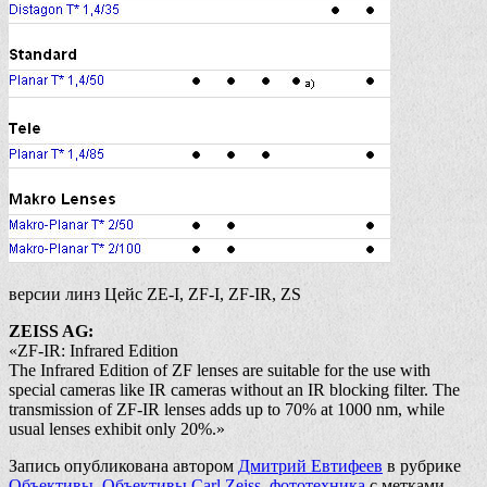
версии линз Цейс ZE-I, ZF-I, ZF-IR, ZS
ZEISS AG:
«ZF-IR: Infrared Edition
The Infrared Edition of ZF lenses are suitable for the use with
special cameras like IR cameras without an IR blocking filter. The
transmission of ZF-IR lenses adds up to 70% at 1000 nm, while
usual lenses exhibit only 20%.»
Запись опубликована автором
Дмитрий Евтифеев
в рубрике
Объективы
,
Объективы Carl Zeiss
,
фототехника
с метками