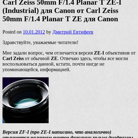
Carl Zeiss 50mm F/1.4 Planar T ZE-I
(Industrial) для Canon от Carl Zeiss
50mm F/1.4 Planar T ZE для Canon
Posted on
10.01.2012
by
Дмитрий Евтифеев
Здравствуйте, уважаемые читатели!
Мне задали вопрос, чем отличается версия
ZE-I
объективов от
Carl Zeiss
от обычной
ZE
. Отвечаю здесь, чтобы все могли
воспользоваться данной, кстати, почти нигде не
упоминающейся, информацией.
Версия ZF-I (про ZE-I написано, что аналогично)
отличается наличием винтов фиксации кольца диафрагмы