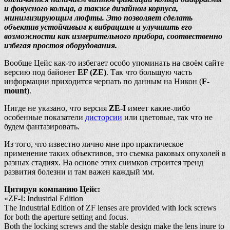
и фокусного кольца, а также дизайном корпуса,
минимизирующим люфты. Это позволяет сделать
объектив устойчивым к вибрациям и улучшить его
возможности как измерительного прибора, соотвественно
избегая простоя оборудования.
Вообще Цейс как-то избегает особо упоминать на своём сайте
версию под байонет
EF (ZE)
. Так что большую часть
информации приходится черпать по данным на Никон (
F-
mount
).
Нигде не указано, что версия
ZE-I
имеет какие-либо
особенные показатели
дисторсии
или цветовые, так что не
будем фантазировать.
Из того, что известно лично мне про практическое
применение таких объективов, это съемка раковых опухолей в
разных стадиях. На основе этих снимков строится тренд
развития болезни и там важен каждый мм.
Цитируя компанию Цейс:
«ZF-I: Industrial Edition
The Industrial Edition of ZF lenses are provided with lock screws
for both the aperture setting and focus.
Both the locking screws and the stable design make the lens inure to