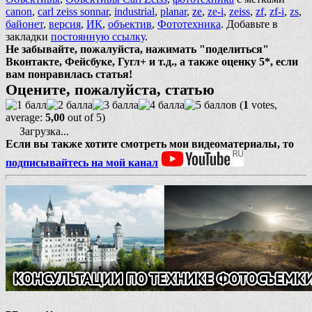
canon
,
carl zeiss sonnar
,
industrial
,
planar
,
ze
,
ze-i
,
zeiss
,
zf
,
zf-i
,
zs
,
байонет
,
версия
,
ИК
,
объектив
,
Фототехника
. Добавьте в
закладки
постоянную ссылку
.
Не забывайте, пожалуйста, нажимать "поделиться"
Вконтакте, Фейсбуке, Гугл+ и т.д., а также оценку 5*, если
вам понравилась статья!
Оцените, пожалуйста, статью
(
1
votes,
average:
5,00
out of 5)
Загрузка...
Если вы также хотите смотреть мои видеоматериалы, то
подписывайтесь на мой канал