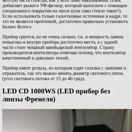
желтую часть спектра, как у всех ламп накаливания. Плюс
добавляет рыжего УФ-фильтр, который выполнен с помощью
специального покрытия на линзе (или само стекло такое?).
Если использовать только галогеновые источники в кадре, то
это не является проблемой, достаточно правильно установить
Баланс Белого.
Прибор греется, но не очень сильно, т.к. и мощность лампы
невысока и внутри прибора достаточно места, а с задней
части стоит мощный швейцарский вентилятор. Страну
производителя вентилятора отмечаю потому, что вентилятор
качественный и довольно тихий.
Прибор имеет рельсы, по которым ездят салазки с лампами и
отражатель, так что можно менять диаметр светового пятна
(угол светового потока от 15 до 40 град).
LED CD 1000WS (LED прибор без
линзы Френеля)