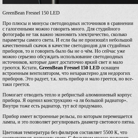
GreenBean Fresnel 150 LED
Про плюсы и минусы светодиодных источников в сравнении
с галогенными можно говорить много. Для студийного
фотографа не так важно экономить электричество, сколько
параметры самого света. И если бы не произошёл небольшой
качественный скачок в качестве светодиодов для студийных
приборов, то и говорить было бы не о чём. Но сейчас уже
можно серьезно обсуждать использование светодиодных
источников, которые дают достаточно яркий свет и мало
греются. Кстати,
GreenBean Fresnel 150 LED
оснащен
встроенным вентилятором, что нехарактерно для недорогих
приборов. Это радует, т.к. хоть прибор и мало греется, но все-
таки греется.
Помогает отводить тепло и ребристый алюминиевый корпус
прибора. Я оценил конструкцию «а ля большой радиатор».
Внутри тоже есть радиатор, тут всё продумано.
Прибор имеет встроенные рельсы, по которым перемещается
лампа, и это позволяет регулировать диаметр светового пятна.
Цветовая температура без фильтров составляет 5500 К, что
соответствует дневному свету. С фильтром можно получить