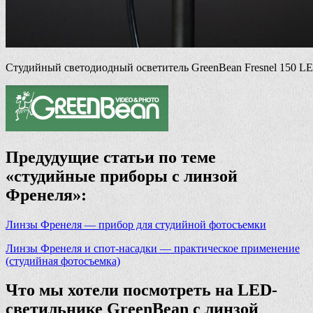
Студийный светодиодный осветитель GreenBean Fresnel 150 L
Предудущие статьи по теме
«студийные приборы с линзой
Френеля»:
Линзы Френеля — прибор для студийной фотосъемки
Линзы Френеля и спот-насадки — практическое применение
(студийная фотосъемка)
Что мы хотели посмотреть на LED-
светильнике GreenBean с линзой