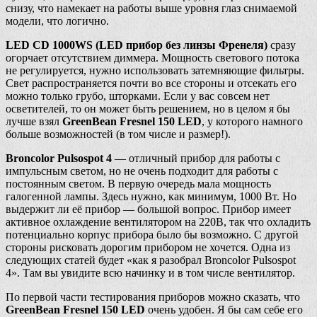
снизу, что намекает на работы выше уровня глаз снимаемой
модели, что логично.
LED CD 1000WS (LED прибор без линзы Френеля)
сразу
огорчает отсутствием диммера. Мощность светового потока
не регулируется, нужно использовать затемняющие фильтры.
Свет распространяется почти во все стороны и отсекать его
можно только грубо, шторками. Если у вас совсем нет
осветителей, то он может быть решением, но в целом я бы
лучше взял
GreenBean Fresnel 150 LED
, у которого намного
больше возможностей (в том числе и размер!).
Broncolor Pulsospot 4
— отличный прибор для работы с
импульсным светом, но не очень подходит для работы с
постоянным светом. В первую очередь мала мощность
галогенной лампы. Здесь нужно, как минимум, 1000 Вт. Но
выдержит ли её прибор — большой вопрос. Прибор имеет
активное охлаждение вентилятором на 220В, так что охладить
потенциально корпус прибора было бы возможно. С другой
стороны рисковать дорогим прибором не хочется. Одна из
следующих статей будет «как я разобрал Broncolor Pulsospot
4». Там вы увидите всю начинку и в том числе вентилятор.
По первой части тестирования приборов можно сказать, что
GreenBean Fresnel 150 LED
очень удобен. Я бы сам себе его