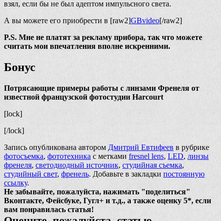
взял, если бы не был адептом импульсного света.
А вы можете его приобрести в [raw2]
GBvideo
[/raw2]
P.S. Мне не платят за рекламу прибора, так что можете
считать мои впечатления вполне искренними.
Бонус
Потрясающие примеры работы с линзами Френеля от
известной французской фотостудии Harcourt
[lock]
[/lock]
Запись опубликована автором
Дмитрий Евтифеев
в рубрике
фотосъемка
,
фототехника
с метками
fresnel lens
,
LED
,
линзы
френеля
,
светодиодный источник
,
студийная съемка
,
студийный свет
,
френель
. Добавьте в закладки
постоянную
ссылку
.
Не забывайте, пожалуйста, нажимать "поделиться"
Вконтакте, Фейсбуке, Гугл+ и т.д., а также оценку 5*, если
вам понравилась статья!
Оцените, пожалуйста, статью