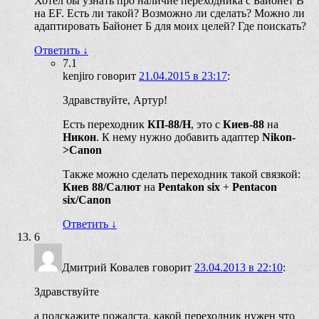
Хотел бы узнать про наличие переходника с Байонет В
на EF. Есть ли такой? Возможно ли сделать? Можно ли
адаптировать Байонет Б для моих целей? Где поискать?
Ответить
↓
7.1
kenjiro
говорит
21.04.2015 в 23:17
:
Здравствуйте, Артур!
Есть переходник
КП-88/Н
, это с
Киев-88
на
Никон
. К нему нужно добавить адаптер
Nikon-
>Canon
Также можно сделать переходник такой связкой:
Киев 88/Салют
на
Pentakon six
+
Pentacon
six/Canon
Ответить
↓
6
Дмитрий Ковалев
говорит
23.04.2013 в 22:10
:
Здравствуйте
а подскажите пожалста, какой переходник нужен что