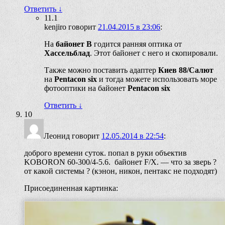
Ответить
↓
11.1
kenjiro
говорит
21.04.2015 в 23:06
:
На
байонет В
годится ранняя оптика от
Хассельблад
. Этот байонет с него и скопировали.
Также можно поставить адаптер
Киев 88/Салют
на
Pentaсon six
и тогда можете использовать море
фотооптики на байонет
Pentacon six
Ответить
↓
10
Леонид
говорит
12.05.2014 в 22:54
:
доброго времени суток. попал в руки объектив
KOBORON 60-300/4-5.6. байонет F/X. — что за зверь ?
от какой системы ? (кэнон, никон, пентакс не подходят)
Присоединенная картинка: