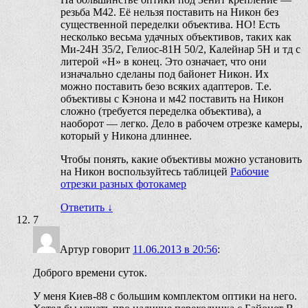
резьба М42. Её нельзя поставить на Никон без
существенной переделки объектива. НО! Есть
несколько весьма удачных объективов, таких как
Ми-24Н 35/2, Гелиос-81Н 50/2, Калейнар 5Н и тд с
литерой «Н» в конец. Это означает, что они
изначально сделаны под байонет Никон. Их
можно поставить безо всяких адаптеров. Т.е.
объективы с Кэнона и м42 поставить на Никон
сложно (требуется переделка объектива), а
наоборот — легко. Дело в рабочем отрезке камеры,
который у Никона длиннее.
Чтобы понять, какие объективы можно установить
на Никон воспользуйтесь таблицей
Рабочие
отрезки разных фотокамер
Ответить
↓
7
Артур
говорит
11.06.2013 в 20:56
:
Доброго времени суток.
У меня Киев-88 с большим комплектом оптики на него.