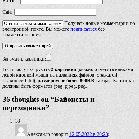
E-mail
*
Сайт
Получать новые комментарии по
электронной почте. Вы можете
подписаться
без
комментирования.
Загрузить картинки:
Гости могут загрузить
2 картинки
(можно отметить кликами
левой кнопкой мыши на названиях файлов, с зажатой
клавишей
Ctrl
),
размером не более 800KB
каждая. Картинки
должны быть форматов jpeg, pjpeg, png.
36 thoughts on “
Байонеты и
переходники
”
18
Александр
говорит
12.05.2022 в 20:23
: