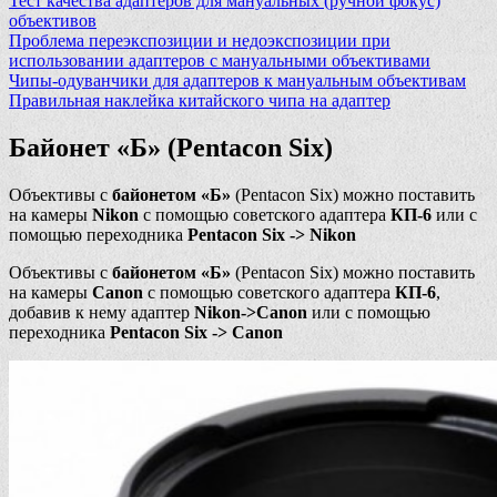
Тест качества адаптеров для мануальных (ручной фокус)
объективов
Проблема переэкспозиции и недоэкспозиции при
использовании адаптеров с мануальными объективами
Чипы-одуванчики для адаптеров к мануальным объективам
Правильная наклейка китайского чипа на адаптер
Байонет «Б» (Pentacon Six)
Объективы с
байонетом «Б»
(Pentacon Six) можно поставить
на камеры
Nikon
с помощью советского адаптера
КП-6
или с
помощью переходника
Pentacon Six -> Nikon
Объективы с
байонетом «Б»
(Pentacon Six) можно поставить
на камеры
Canon
с помощью советского адаптера
КП-6
,
добавив к нему адаптер
Nikon->Canon
или с помощью
переходника
Pentacon Six -> Canon