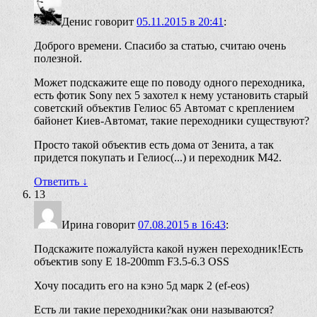
Денис
говорит
05.11.2015 в 20:41
:
Доброго времени. Спасибо за статью, считаю очень
полезной.
Может подскажите еще по поводу одного переходника,
есть фотик Sony nex 5 захотел к нему установить старый
советский объектив Гелиос 65 Автомат с креплением
байонет Киев-Автомат, такие переходники существуют?
Просто такой объектив есть дома от Зенита, а так
придется покупать и Гелиос(...) и переходник М42.
Ответить
↓
13
Ирина
говорит
07.08.2015 в 16:43
:
Подскажите пожалуйста какой нужен переходник!Есть
объектив sony E 18-200mm F3.5-6.3 OSS
Хочу посадить его на кэно 5д марк 2 (ef-eos)
Есть ли такие переходники?как они называются?