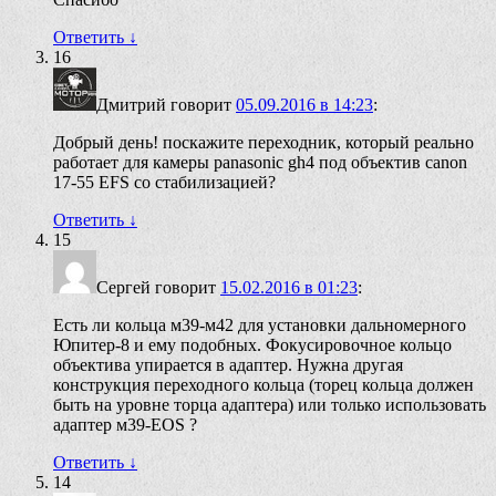
Ответить
↓
16
Дмитрий
говорит
05.09.2016 в 14:23
:
Добрый день! поскажите переходник, который реально
работает для камеры panasonic gh4 под объектив canon
17-55 EFS со стабилизацией?
Ответить
↓
15
Сергей
говорит
15.02.2016 в 01:23
:
Есть ли кольца м39-м42 для установки дальномерного
Юпитер-8 и ему подобных. Фокусировочное кольцо
объектива упирается в адаптер. Нужна другая
конструкция переходного кольца (торец кольца должен
быть на уровне торца адаптера) или только использовать
адаптер м39-EOS ?
Ответить
↓
14