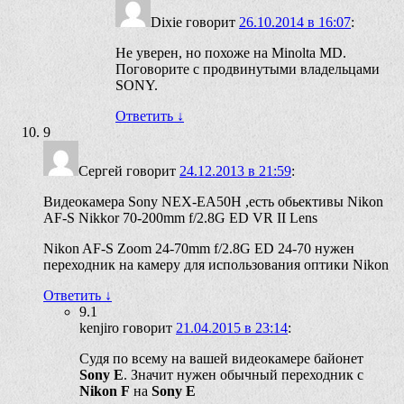
Dixie
говорит
26.10.2014 в 16:07
:
Не уверен, но похоже на Minolta MD.
Поговорите с продвинутыми владельцами
SONY.
Ответить
↓
9
Сергей
говорит
24.12.2013 в 21:59
:
Видеокамера Sony NEX-EA50H ,есть обьективы Nikon
AF-S Nikkor 70-200mm f/2.8G ED VR II Lens
Nikon AF-S Zoom 24-70mm f/2.8G ED 24-70 нужен
переходник на камеру для использования оптики Nikon
Ответить
↓
9.1
kenjiro
говорит
21.04.2015 в 23:14
:
Судя по всему на вашей видеокамере байонет
Sony E
. Значит нужен обычный переходник с
Nikon F
на
Sony E