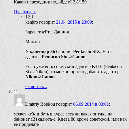
Какой переходник подойдет? 2.8/150
Ответить
↓
12.1
kenjiro
говорит
21.04.2015 в 23:09
:
Здравствуйте, Даниил!
Можно.
У
калейнар 3б
байонет
Pentacon SIX
. Есть
адаптер
Pentacon Six ->Canon
Если уже есть советский адаптер
КП-6
(Pentacon
Six->Nikon), то можно просто добавить адаптер
Nikon->Canon
Ответить
↓
11
Dmitriy Bobkou
говорит
06.09.2014 в 03:01
:
может кт0-нибуть в курсе есть ли какая оптика на
байонет (В) салюта-с, Киева 88 кроме советской, или как
ее приделать?