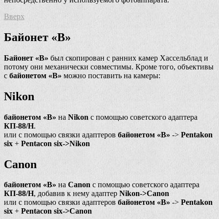
Вверх
Байонет «В»
Байонет «В»
был скопирован с ранних камер Хассельблад и
потому они механически совместимы. Кроме того, объективы
с
байонетом «В»
можно поставить на камеры:
Nikon
байонетом «В»
на
Nikon
с помощью советского адаптера
КП-88/Н
.
или с помощью связки адаптеров
байонетом «В»
->
Pentakon
six
+
Pentacon six->Nikon
Canon
байонетом «В»
на
Canon
с помощью советского адаптера
КП-88/Н
, добавив к нему адаптер
Nikon->Canon
или с помощью связки адаптеров
байонетом «В»
->
Pentakon
six
+
Pentacon six->Canon