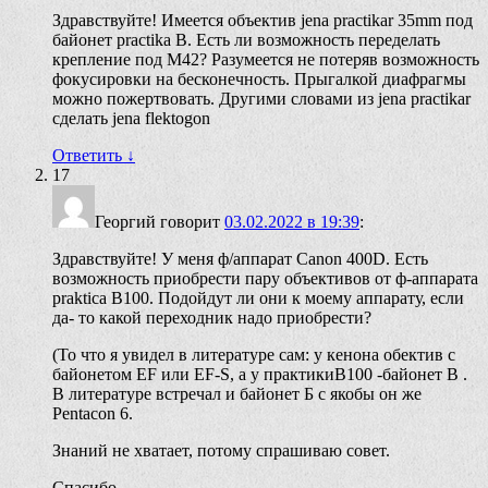
Здравствуйте! Имеется объектив jena practikar 35mm под
байонет practika B. Есть ли возможность переделать
крепление под М42? Разумеется не потеряв возможность
фокусировки на бесконечность. Прыгалкой диафрагмы
можно пожертвовать. Другими словами из jena practikar
сделать jena flektogon
Ответить
↓
17
Георгий
говорит
03.02.2022 в 19:39
:
Здравствуйте! У меня ф/аппарат Canon 400D. Есть
возможность приобрести пару объективов от ф-аппарата
praktica B100. Подойдут ли они к моему аппарату, если
да- то какой переходник надо приобрести?
(То что я увидел в литературе сам: у кенона обектив с
байонетом EF или EF-S, а у практикиВ100 -байонет B .
В литературе встречал и байонет Б с якобы он же
Pentacon 6.
Знаний не хватает, потому спрашиваю совет.
Спасибо