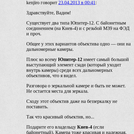
kenjiro
говорит
23.04.2013 в 00:41
:
Здравствуйте, Вадим!
Существует два типа Юпитер-12. С байонетным
соединением (на Киев-4) и с резьбой М39 на ФЭД
и проч.
Общее у этих вариантов объектива одно — они на
дальномерные камеры.
Плюс ко всему
Юпитер-12
имеет самый большой
выступающий элемент сзади (который уходит
внутрь камеры) среди всех дальномерных
объективов, что я видел.
Разговора о зеркальной камере и быть не может.
Не остается места для зеркала.
Сходу этот объектив даже на беззеркалку не
поставить.
Так что красивый объектив, но...
Подарите его владельцу
Киев-4
(если
байонетный). Камера тоже красивая и надежная.