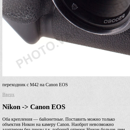
переходник с М42 на Canon EOS
Вверх
Nikon -> Canon EOS
Оба крепления — байонетные. Поставить можно только
объектив Никон на камеру Canon. Наоброт невозможно
адаптером без линзы т.к. рабочий отрезок Никон больше, чем