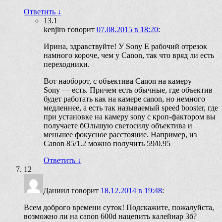
Ответить
↓
13.1
kenjiro
говорит
07.08.2015 в 18:20
:
Ирина, здравствуйте! У Sony E рабочий отрезок
намного короче, чем у Canon, так что вряд ли есть
переходники.
Вот наоборот, с объектива Canon на камеру
Sony — есть. Причем есть обычные, где объектив
будет работать как на камере canon, но немного
медленнее, а есть так называемый speed booster, где
при установке на камеру sony с кроп-фактором вы
получаете бОльшую светосилу объектива и
меньшее фокусное расстояние. Например, из
Canon 85/1.2 можно получить 59/0.95
Ответить
↓
12
Даниил
говорит
18.12.2014 в 19:48
:
Всем доброго времени суток! Подскажите, пожалуйста,
возможно ли на canon 600d нацепить калейнар 3б?