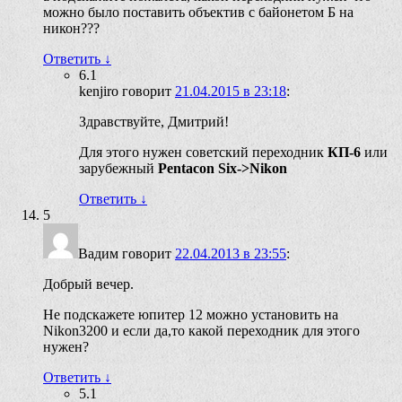
можно было поставить объектив с байонетом Б на
никон???
Ответить
↓
6.1
kenjiro
говорит
21.04.2015 в 23:18
:
Здравствуйте, Дмитрий!
Для этого нужен советский переходник
КП-6
или
зарубежный
Pentacon Six->Nikon
Ответить
↓
5
Вадим
говорит
22.04.2013 в 23:55
:
Добрый вечер.
Не подскажете юпитер 12 можно установить на
Nikon3200 и если да,то какой переходник для этого
нужен?
Ответить
↓
5.1