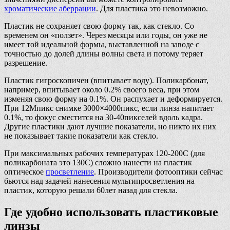
хроматические аберрации
. Для пластика это невозможно.
Пластик не сохраняет свою форму так, как стекло. Со
временем он «ползет». Через месяцы или годы, он уже не
имеет той идеальной формы, выставленной на заводе с
точностью до долей длины волны света и потому теряет
разрешение.
Пластик гигроскопичен (впитывает воду). Поликарбонат,
например, впитывает около 0.2% своего веса, при этом
изменяя свою форму на 0.1%. Он распухает и деформируется.
При 12Мпикс снимке 3000×4000пикс, если линза напитает
0.1%, то фокус сместится на 30-40пикселей вдоль кадра.
Другие пластики дают лучшие показатели, но никто их них
не показывает такие показатели как стекло.
При максимальных рабочих температурах 120-200С (для
поликарбоната это 130С) сложно нанести на пластик
оптическое
просветление
. Производители фотооптики сейчас
бьются над задачей нанесения мультипросветления на
пластик, которую решали 60лет назад для стекла.
Где удобно использовать пластиковые
линзы