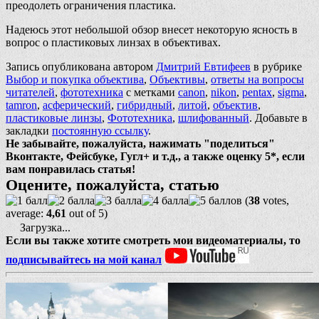
преодолеть ограничения пластика.
Надеюсь этот небольшой обзор внесет некоторую ясность в
вопрос о пластиковых линзах в объективах.
Запись опубликована автором
Дмитрий Евтифеев
в рубрике
Выбор и покупка объектива
,
Объективы
,
ответы на вопросы
читателей
,
фототехника
с метками
canon
,
nikon
,
pentax
,
sigma
,
tamron
,
асферический
,
гибридный
,
литой
,
объектив
,
пластиковые линзы
,
Фототехника
,
шлифованный
. Добавьте в
закладки
постоянную ссылку
.
Не забывайте, пожалуйста, нажимать "поделиться"
Вконтакте, Фейсбуке, Гугл+ и т.д., а также оценку 5*, если
вам понравилась статья!
Оцените, пожалуйста, статью
(
38
votes,
average:
4,61
out of 5)
Загрузка...
Если вы также хотите смотреть мои видеоматериалы, то
подписывайтесь на мой канал