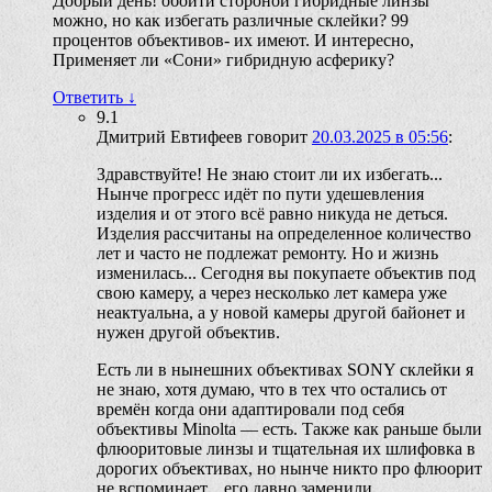
Добрый день! обойти стороной гибридные линзы
можно, но как избегать различные склейки? 99
процентов объективов- их имеют. И интересно,
Применяет ли «Сони» гибридную асферику?
Ответить
↓
9.1
Дмитрий Евтифеев
говорит
20.03.2025 в 05:56
:
Здравствуйте! Не знаю стоит ли их избегать...
Нынче прогресс идёт по пути удешевления
изделия и от этого всё равно никуда не деться.
Изделия рассчитаны на определенное количество
лет и часто не подлежат ремонту. Но и жизнь
изменилась... Сегодня вы покупаете объектив под
свою камеру, а через несколько лет камера уже
неактуальна, а у новой камеры другой байонет и
нужен другой объектив.
Есть ли в нынешних объективах SONY склейки я
не знаю, хотя думаю, что в тех что остались от
времён когда они адаптировали под себя
объективы Minolta — есть. Также как раньше были
флюоритовые линзы и тщательная их шлифовка в
дорогих объективах, но нынче никто про флюорит
не вспоминает... его давно заменили