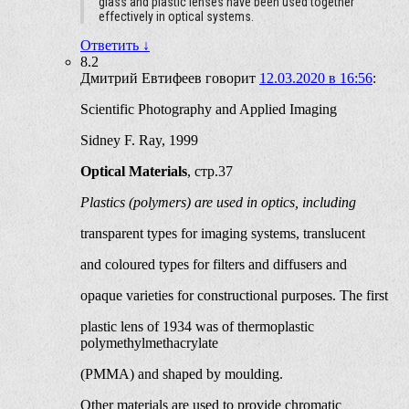
glass and plastic lenses have been used together
effectively in optical systems.
Ответить
↓
8.2
Дмитрий Евтифеев
говорит
12.03.2020 в 16:56
:
Scientific Photography and Applied Imaging
Sidney F. Ray, 1999
Optical Materials
, стр.37
Plastics (polymers) are used in optics, including
transparent types for imaging systems, translucent
and coloured types for filters and diffusers and
opaque varieties for constructional purposes. The first
plastic lens of 1934 was of thermoplastic
polymethylmethacrylate
(PMMA) and shaped by moulding.
Other materials are used to provide chromatic