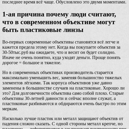
последнее время всё чаще. Обусловлено это двумя моментами.
1-ая причина почему люди считают,
что в современном объективе могут
быть пластиковые линзы
Во-первых современные объективы становятся всё легче и
кажется предела этому нет. Когда вы покупаете объектив за
30-50тыс.руб вы ожидаете, что и весит он будет солидно.
Иначе не очень понятно, куда уходят деньги. Проще понять
дорогое = большое и тяжелое.
Но в современных объективах производитель старается
максимально уменьшить вес, заменяя большинство тяжелых
элементов лёгкими. Так корпуса объективов уже давно
заменены в большинстве случаев на пластиковые. Хорошо ли
это? Для долговечности объектива само собой плохо. Старые
объективы 30-летней давности и сейчас вполне служат, а
пластиковые разбиваются и обдираются очень быстро по этим
меркам.
Насколько лучше пластик или металл защищают объектив от
падения сложно сказать. С одной стороны металл крепче, но
пластичен — деформируется и заклинивает внутренности при