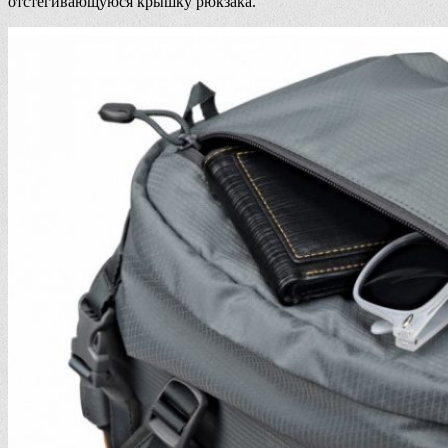
отстегивающуюся крышку рюкзака.