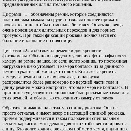
предназначенных для длительного ношения.
Цифрами «1» обозначены ремни, которые соединяются
пластиковым замком на груди, позволяя плотнее прижать
рюкзак к спине, чтобы он меньше болтался. Опять же, вещь
очень полезная для длительных переходов и для горных
прогулок. При такой фиксации рюкзака исключается его
болтание и хлопание по пояснице.
Цифрами «2» я обозначил ремешки для крепления
фотокамеры. Обычно в городских условиях фотографы носят
камеру на ремне на шее, но если долго ходишь, то постоянная
нагрузка на шею утомляет и камера болтаясь из-за длинного
ремня стукается об живот, что плохо. Если же закрепить
камеру за ремни на лямках рюкзака, то нагрузка
распределится более равномерно по верхней части тела и
длину ремней можно настроить, чтобы камера не болталась. В
принципе существуют специальные быстросъемные замки для
этих ремней, чтобы легко отсоединять камеру от лямок.
Обратите внимание на сетчатую спинку рюкзака. Она не
просто сетчатая, а имеет зазор с настоящей спинкой рюкзака,
причем поддерживается в таком положении специальным
легким каркасом. Это сделано для того чтобы вентилировать
спину. Кто долго ходил с рюкзаком поймет о чем я, в длинных