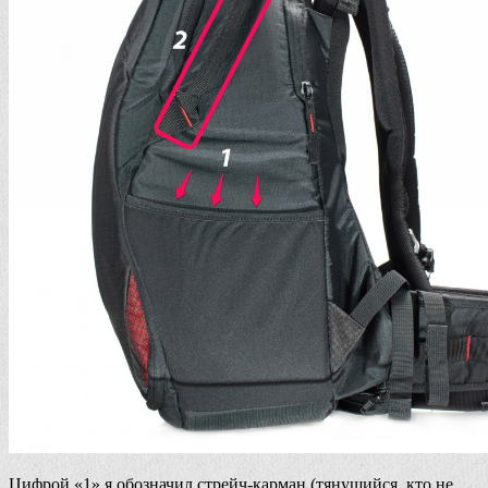
Цифрой «1» я обозначил стрейч-карман (тянущийся, кто не