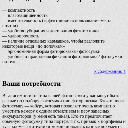
— компактность
— влагозащищенность
— вместительность (эффективное использование места
внутри)
— удобство убирания и доставания фототехники
— ударопрочность
— наличие отдельных кармашков, чтобы разложить
некоторые вещи «по полочкам»
— эргономичная форма фоторюкзака / фотосумки
— удобная и правильная фиксация фоторюкзака / фотосумки
на теле
к содержанию ↑
Ваши потребности
В зависимости от типа вашей фотосъемки у вас могут быть
разные по подбору фотосумки или фоторюкзака. Кто-то носит
фотосумку — кобуру, которая позволяет очень компактно
уместить камеру с одним объективом и пару запасных
аккумуляторов (у меня есть такая). Кто-то предпочитает
обычную фотосумку типа портфеля т.к. привык к портфелям и
туда кроме фототехники можно положить разные документы