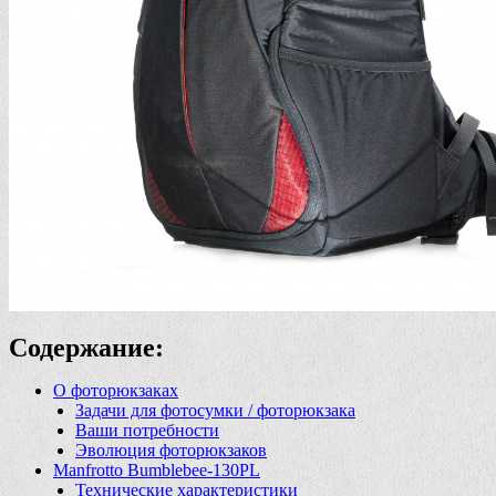
Содержание:
О фоторюкзаках
Задачи для фотосумки / фоторюкзака
Ваши потребности
Эволюция фоторюкзаков
Manfrotto Bumblebee-130PL
Технические характеристики