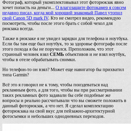
Фотограф, который укомплектовывал этот фоторюкзак явно
хочет попасть на деньги...
О влагозащите фотокамер я совсем
недавно писал, когда мой хороший знакомый Павел утопил
свой Canon 5D mark IV
. Кто не смотрел видео, рекомендую
посмотреть, чтобы после этого брать с собой чехол для
рюкзака всегда.
Также в рюкзаке я не увидел зарядки для телефона и ноутбука.
Если бы там еще был ноутбук, то за здоровье фотографа после
этого похода я бы не поручился. Преположим, что этот
странный человек взял
СЕМЬ
объективов и не взял ноутбук,
чтобы в отеле обрабатывать снимки.
Но телефон-то он взял? Может еще навигатор бы прихватил
типа Garmin?
Всё это я говорил не к тому, чтобы поиздеваться над
рекламным фото, а для того, чтобы вы при рассматривании
таких рекламных фото задавали бы себе подобные же
вопросы и реально рассчитывали что вы сможете положить в
данный фоторюкзак, а что нет. Я сделал комплектацию
фоторюкзака на свой вкус для пейзажно-архитектурной
фотосъемки и небольших однодневных переходов.