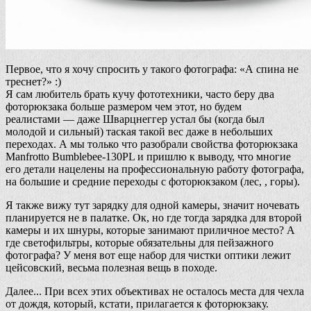
Первое, что я хочу спросить у такого фотографа: «А спина не
треснет?» :)
Я сам любитель брать кучу фототехники, часто беру два
фоторюкзака больше размером чем этот, но будем
реалистами — даже Шварцнеггер устал бы (когда был
молодой и сильный) таская такой вес даже в небольших
переходах. А мы только что разобрали свойства фоторюкзака
Manfrotto Bumblebee-130PL и пришлю к выводу, что многие
его детали нацелены на профессиональную работу фотографа,
на большие и средние переходы с фоторюкзаком (лес, , горы).
Я также вижу тут зарядку для одной камеры, значит ночевать
планируется не в палатке. Ок, но где тогда зарядка для второй
камеры и их шнуры, которые занимают приличное место? А
где светофильтры, которые обязательны для пейзажного
фотографа? У меня вот еще набор для чистки оптики лежит
цейсовский, весьма полезная вещь в походе.
Далее... При всех этих объективах не осталось места для чехла
от дождя, который, кстати, прилагается к фоторюкзаку.