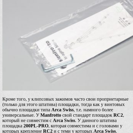
Кроме того, у клипсовых зажимов часто свои проприетарные
(только для этого штатива) площадки, тогда как у винтовых
обычно площадки типа
Arca Swiss
, т.е. намного более
универсальные. У
Manfrotto
свой стандарт площадок
RC2
,
который не совместим с
Arca Swiss
. У данного штатива
площадка
200PL-PRO
, которая совместима и с головами у
которых крепление
RC2
и с теми у которых
Arca Swiss
.