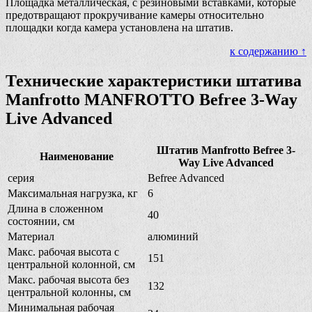
Площадка металлическая, с резиновыми вставками, которые
предотвращают прокручивание камеры относительно
площадки когда камера установлена на штатив.
к содержанию ↑
Технические характеристики штатива
Manfrotto MANFROTTO Befree 3-Way
Live Advanced
Штатив Manfrotto Befree 3-
Наименование
Way Live Advanced
серия
Befree Advanced
Максимальная нагрузка, кг
6
Длина в сложенном
40
состоянии, см
Материал
алюминий
Макс. рабочая высота с
151
центральной колонной, см
Макс. рабочая высота без
132
центральной колонны, см
Минимальная рабочая