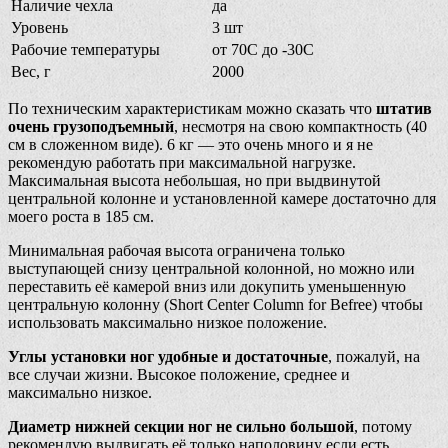
Наличие чехла
да
Уровень
3 шт
Рабочие температуры
от 70С до -30С
Вес, г
2000
По техническим характеристикам можно сказать что
штатив
очень грузоподъемный
, несмотря на свою компактность (40
см в сложенном виде). 6 кг — это очень много и я не
рекомендую работать при максимальной нагрузке.
Максимальная высота небольшая, но при выдвинутой
центральной колонне и установленной камере достаточно для
моего роста в 185 см.
Минимальная рабочая высота ограничена только
выступающей снизу центральной колонной, но можно или
переставить её камерой вниз или докупить уменьшенную
центральную колонну (Short Center Column for Befree) чтобы
использовать максимально низкое положение.
Углы установки ног удобные и достаточные
, пожалуй, на
все случаи жизни. Высокое положение, среднее и
максимально низкое.
Диаметр нижней секции ног не сильно большой
, потому
рекомендую выдвигать её только наполовину если есть