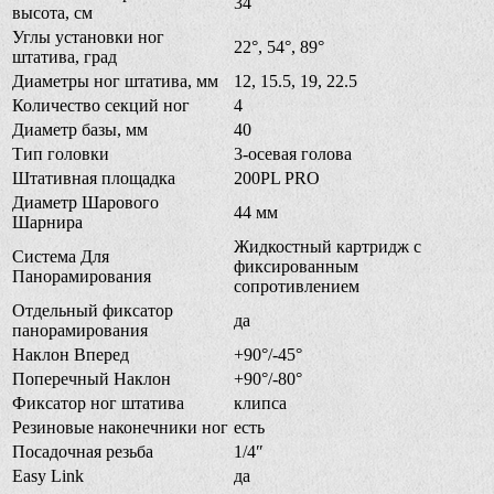
34
высота, см
Углы установки ног
22°, 54°, 89°
штатива, град
Диаметры ног штатива, мм
12, 15.5, 19, 22.5
Количество секций ног
4
Диаметр базы, мм
40
Тип головки
3-осевая голова
Штативная площадка
200PL PRO
Диаметр Шарового
44 мм
Шарнира
Жидкостный картридж с
Система Для
фиксированным
Панорамирования
сопротивлением
Отдельный фиксатор
да
панорамирования
Наклон Вперед
+90°/-45°
Поперечный Наклон
+90°/-80°
Фиксатор ног штатива
клипса
Резиновые наконечники ног
есть
Посадочная резьба
1/4″
Easy Link
да