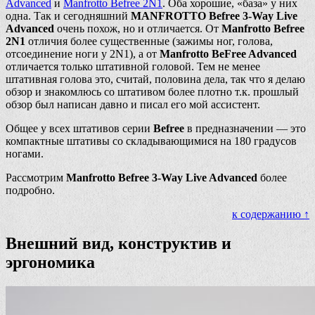
Advanced
и
Manfrotto Befree 2N1
. Оба хорошие, «база» у них
одна. Так и сегодняшний
MANFROTTO Befree 3-Way Live
Advanced
очень похож, но и отличается. От
Manfrotto Befree
2N1
отличия более существенные (зажимы ног, голова,
отсоединение ноги у 2N1), а от
Manfrotto BeFree Advanced
отличается только штативной головой. Тем не менее
штативная голова это, считай, половина дела, так что я делаю
обзор и знакомлюсь со штативом более плотно т.к. прошлый
обзор был написан давно и писал его мой ассистент.
Общее у всех штативов серии
Befree
в предназначении — это
компактные штативы со складывающимися на 180 градусов
ногами.
Рассмотрим
Manfrotto Befree 3-Way Live Advanced
более
подробно.
к содержанию ↑
Внешний вид, конструктив и
эргономика