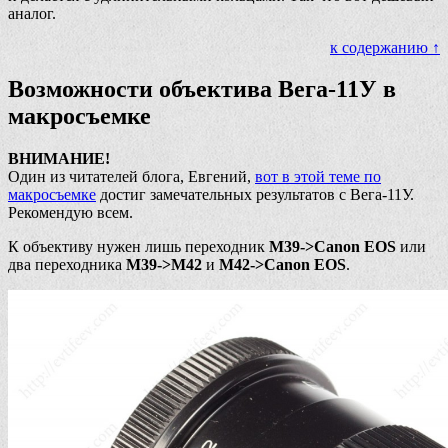
аналог.
к содержанию ↑
Возможности объектива Вега-11У в
макросъемке
ВНИМАНИЕ!
Один из читателей блога, Евгений,
вот в этой теме по
макросъемке
достиг замечательных результатов с Вега-11У.
Рекомендую всем.
К объективу нужен лишь переходник
М39->Canon EOS
или
два переходника
M39->M42
и
M42->Canon EOS
.