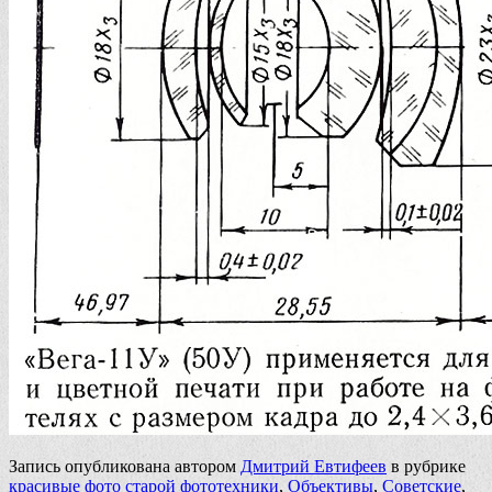
Запись опубликована автором
Дмитрий Евтифеев
в рубрике
красивые фото старой фототехники
,
Объективы
,
Советские
,