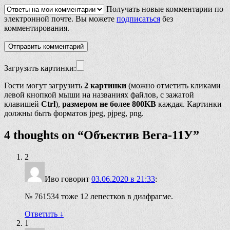
Получать новые комментарии по
электронной почте. Вы можете
подписаться
без
комментирования.
Загрузить картинки:
Гости могут загрузить
2 картинки
(можно отметить кликами
левой кнопкой мыши на названиях файлов, с зажатой
клавишей
Ctrl
),
размером не более 800KB
каждая. Картинки
должны быть форматов jpeg, pjpeg, png.
4 thoughts on “
Объектив Вега-11У
”
2
Иво
говорит
03.06.2020 в 21:33
:
№ 761534 тоже 12 лепестков в диафрагме.
Ответить
↓
1