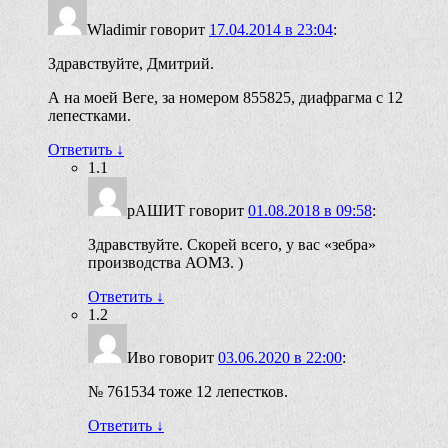
Wladimir
говорит
17.04.2014 в 23:04
:
Здравствуйте, Дмитрий.
А на моей Веге, за номером 855825, диафрагма с 12
лепестками.
Ответить
↓
1.1
рАШИТ
говорит
01.08.2018 в 09:58
:
Здравствуйте. Скорей всего, у вас «зебра»
производства АОМЗ. )
Ответить
↓
1.2
Иво
говорит
03.06.2020 в 22:00
:
№ 761534 тоже 12 лепестков.
Ответить
↓