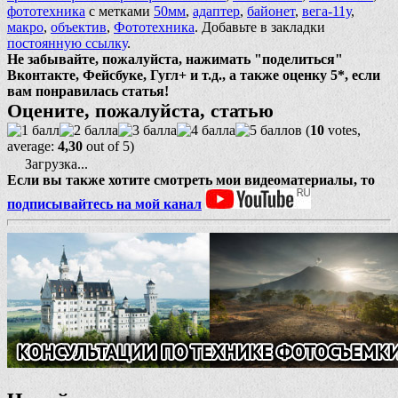
фототехника
с метками
50мм
,
адаптер
,
байонет
,
вега-11у
,
макро
,
объектив
,
Фототехника
. Добавьте в закладки
постоянную ссылку
.
Не забывайте, пожалуйста, нажимать "поделиться"
Вконтакте, Фейсбуке, Гугл+ и т.д., а также оценку 5*, если
вам понравилась статья!
Оцените, пожалуйста, статью
(
10
votes,
average:
4,30
out of 5)
Загрузка...
Если вы также хотите смотреть мои видеоматериалы, то
подписывайтесь на мой канал