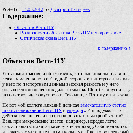
Posted on
14.05.2012
by
Дмитрий Евтифеев
Содержание:
Объектив Вега-11У
Возможности объектива Вега-11У в макросъемке
Оптическая схема Вега-11У
к содержанию ↑
Объектив Вега-11У
Есть такой красивый объективчик, который довольно давно
лежал у меня на полке. С одной стороны он интересен так как
у него по паспортным данным высокая резкость и у него
большое число лепестков диафрагмы (аж 10шт.). С другой — у
него нет кольца фокусировки. Это минус. Потому он и лежал.
Но вот мой коллега Аркадий написал
замечательную статью
про использование Веги-11У
и
еще одну
. И я подумал — а
действительно...если его использовать как макрообъектив?
Ведь при макросъемке цветов, например, нередко легче
фокусироваться двигая камеру вперед-назад. Собственно так
и делается с удлинительными кольцами. Так что вот дешевый