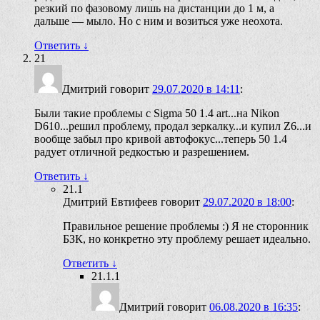
резкий по фазовому лишь на дистанции до 1 м, а
дальше — мыло. Но с ним и возиться уже неохота.
Ответить
↓
21
Дмитрий
говорит
29.07.2020 в 14:11
:
Были такие проблемы с Sigma 50 1.4 art...на Nikon
D610...решил проблему, продал зеркалку...и купил Z6...и
вообще забыл про кривой автофокус...теперь 50 1.4
радует отличной редкостью и разрешением.
Ответить
↓
21.1
Дмитрий Евтифеев
говорит
29.07.2020 в 18:00
:
Правильное решение проблемы :) Я не сторонник
БЗК, но конкретно эту проблему решает идеально.
Ответить
↓
21.1.1
Дмитрий
говорит
06.08.2020 в 16:35
: