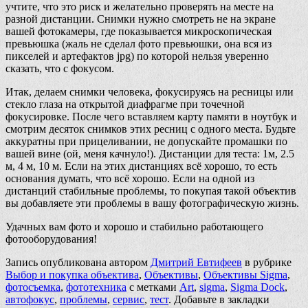
учтите, что это риск и желательно проверять на месте на
разной дистанции. Снимки нужно смотреть не на экране
вашей фотокамеры, где показывается микроскопическая
превьюшка (жаль не сделал фото превьюшки, она вся из
пикселей и артефактов jpg) по которой нельзя уверенно
сказать, что с фокусом.
Итак, делаем снимки человека, фокусируясь на ресницы или
стекло глаза на открытой диафрагме при точечной
фокусировке. После чего вставляем карту памяти в ноутбук и
смотрим десяток снимков этих ресниц с одного места. Будьте
аккуратны при прицеливании, не допускайте промашки по
вашей вине (ой, меня качнуло!). Дистанции для теста: 1м, 2.5
м, 4 м, 10 м. Если на этих дистанциях всё хорошо, то есть
основания думать, что всё хорошо. Если на одной из
дистанций стабильные проблемы, то покупая такой объектив
вы добавляете эти проблемы в вашу фотографическую жизнь.
Удачных вам фото и хорошо и стабильно работающего
фотооборудования!
Запись опубликована автором
Дмитрий Евтифеев
в рубрике
Выбор и покупка объектива
,
Объективы
,
Объективы Sigma
,
фотосъемка
,
фототехника
с метками
Art
,
sigma
,
Sigma Dock
,
автофокус
,
проблемы
,
сервис
,
тест
. Добавьте в закладки