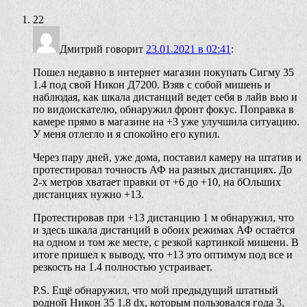
22
Дмитрий
говорит
23.01.2021 в 02:41
:
Пошел недавно в интернет магазин покупать Сигму 35
1.4 под свой Никон Д7200. Взяв с собой мишень и
наблюдая, как шкала дистанций ведет себя в лайв вью и
по видоискателю, обнаружил фронт фокус. Поправка в
камере прямо в магазине на +3 уже улучшила ситуацию.
У меня отлегло и я спокойно его купил.
Через пару дней, уже дома, поставил камеру на штатив и
протестировал точность АФ на разных дистанциях. До
2-х метров хватает правки от +6 до +10, на бОльших
дистанциях нужно +13.
Протестировав при +13 дистанцию 1 м обнаружил, что
и здесь шкала дистанций в обоих режимах АФ остаётся
на одном и том же месте, с резкой картинкой мишени. В
итоге пришел к выводу, что +13 это оптимум под все и
резкость на 1.4 полностью устраивает.
P.S. Ещё обнаружил, что мой предыдущий штатный
родной Никон 35 1.8 dx, которым пользовался года 3,