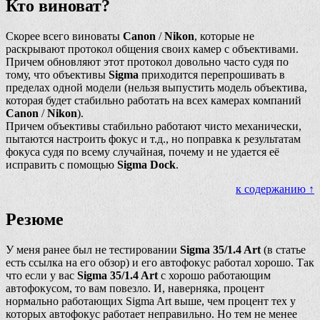
Кто виноват?
Скорее всего виноваты
Canon
/
Nikon
, которые не
раскрывают протокол общения своих камер с объективами.
Причем обновляют этот протокол довольно часто судя по
тому, что объективы
Sigma
приходится перепрошивать в
пределах одной модели (нельзя выпустить модель объектива,
которая будет стабильно работать на всех камерах компаний
Canon
/
Nikon
).
Причем объективы стабильно работают чисто механически,
пытаются настроить фокус и т.д., но поправка к результатам
фокуса судя по всему случайная, почему и не удается её
исправить с помощью
Sigma Dock
.
к содержанию ↑
Резюме
У меня ранее был не тестировании
Sigma 35/1.4 Art
(в статье
есть ссылка на его обзор) и его автофокус работал хорошо. Так
что если у вас
Sigma 35/1.4 Art
с хорошо работающим
автофокусом, то вам повезло. И, наверняка, процент
нормально работающих Sigma Art выше, чем процент тех у
которых автофокус работает неправильно. Но тем не менее