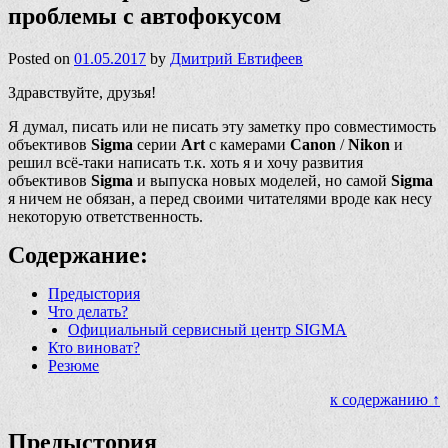
проблемы с автофокусом
Posted on
01.05.2017
by
Дмитрий Евтифеев
Здравствуйте, друзья!
Я думал, писать или не писать эту заметку про совместимость
объективов
Sigma
серии
Art
с камерами
Canon
/
Nikon
и
решил всё-таки написать т.к. хоть я и хочу развития
объективов
Sigma
и выпуска новых моделей, но самой
Sigma
я ничем не обязан, а перед своими читателями вроде как несу
некоторую ответственность.
Содержание:
Предыстория
Что делать?
Официальный сервисный центр SIGMA
Кто виноват?
Резюме
к содержанию ↑
Предыстория