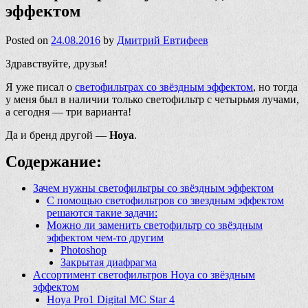
эффектом
Posted on
24.08.2016
by
Дмитрий Евтифеев
Здравствуйте, друзья!
Я уже писал о
светофильтрах со звёздным эффектом
, но тогда
у меня был в наличии только светофильтр с четырьмя лучами,
а сегодня — три варианта!
Да и бренд другой —
Hoya
.
Содержание:
Зачем нужны светофильтры со звёздным эффектом
С помощью светофильтров со звездным эффектом
решаются такие задачи:
Можно ли заменить светофильтр со звёздным
эффектом чем-то другим
Photoshop
Закрытая диафрагма
Ассортимент светофильтров Hoya со звёздным
эффектом
Hoya Pro1 Digital MC Star 4