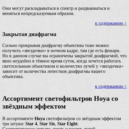
Они могут раскладываться в спектр и раздваиваться и
меняться непредсказуемым образом.
к содержанию ↑
Закрытая диафрагма
Сильно прикрывая диафрагму объектива тоже можно
получить «звездочки» в ночном кадре, там где есть фонари.
Но в данном случае вы ограничены закрытой диафрагмой, что
явно неудобно в тёмное время суток, когда хочется работать
светосильным объективом и количество лучей у «звездочки»
зависит от количества лепестков диафрагмы вашего
объектива.
к содержанию ↑
Ассортимент светофильтров Hoya со
звёздным эффектом
В ассортименте
Hoya
светофильтров со звёздным эффектом
три штуки:
Star 4
,
Star Six
,
Star Eight
.
Соответственно: четыре, шесть и восемь лучей.