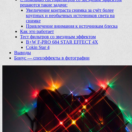
решаются такие задачи:
Увеличение контраста снимка за счёт более
крупных и необычных источников света на
снимке
Привлечение внимания к источникам блеска
Как это работает
Тест фильтров со звездным эффектом
B+W F-PRO 684 STAR EFFECT 4X
Cokin Star 4
Выводы
Бонус — спецэффекты в фотографии