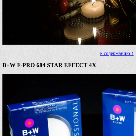
к содержанию ↑
B+W F-PRO 684 STAR EFFECT 4X