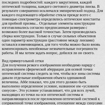
последних подробностей: каждого закругления, каждой
оптической толщины, каждого светового диаметра линзы. В
результате совершенно исключался эмпирический подход. Для
каждого подлежащего обработке стекла прежде всего с
помощью спектрометра определялись оптические константы
для пробной призмы... Отдельные элементы конструкции
изготавливались согласно предписанным размерам с
возможно более высокой точностью. Затем производилась
сборка конструкции. Только в случае сильных объективов
один параметр конструкции (расстояние между линзами)
оставался изменяющимся, для того чтобы можно было вновь
компенсировать неизбежные незначительные погрешности
работы. И мы хотим задать вопрос, добился ли он своего.
Вид прямоугольной сетки
Для получения резкого изображения необходимо наряду с
исправлением сферической аберрации для осевой точки
оптической системы следить за тем, чтобы все зоны системы
давали отдельные изображения объекта одинаковой
величины. Аббе показал, что для этого должно быть
выполнено определенное условие, названное им «условием
синусов». Это условие устанавливает, что для всех лучей,
выходящих из точки на оси оптической системы и
направляющихся после преломления оптической системой к
сопряженной точке изображения, отношение между синусами