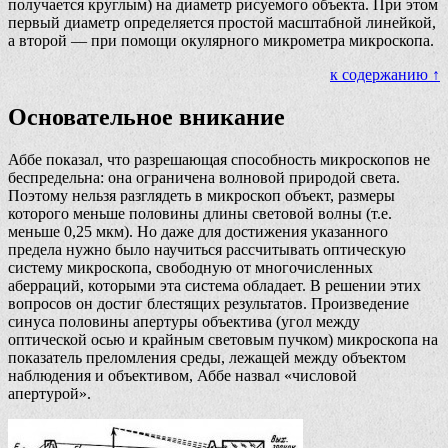
получается круглым) на диаметр рисуемого объекта. При этом
первый диаметр определяется простой масштабной линейкой,
а второй — при помощи окулярного микрометра микроскопа.
к содержанию ↑
Основательное вникание
Аббе показал, что разрешающая способность микроскопов не
беспредельна: она ограничена волновой природой света.
Поэтому нельзя разглядеть в микроскоп объект, размеры
которого меньше половины длины световой волны (т.е.
меньше 0,25 мкм). Но даже для достижения указанного
предела нужно было научиться рассчитывать оптическую
систему микроскопа, свободную от многочисленных
аберраций, которыми эта система обладает. В решении этих
вопросов он достиг блестящих результатов. Произведение
синуса половины апертуры объектива (угол между
оптической осью и крайным световым пучком) микроскопа на
показатель преломления среды, лежащей между объектом
наблюдения и объективом, Аббе назвал «числовой
апертурой».