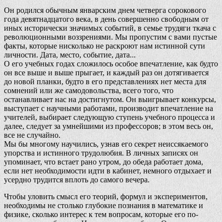
Он родился обычным январским днем четверга сорокового
года девятнадцатого века, в день совершенно свободным от
иных исторически значимых событий, в семье трудяги ткача с
революционными воззрениями. Мы пропустим с вами пустые
факты, которые нисколько не раскроют нам истинной сути
личности. Дата, место, событие, дата...
О его учебных годах сложилось особое впечатление, как будто
он все выше и выше прыгает, и каждый раз он дотягивается
до новой планки, будто в его представлениях нет места для
сомнений или же самодовольства, всего того, что
останавливает нас на достигнутом. Он выигрывает конкурсы,
выступает с научными работами, производит впечатление на
учителей, выбирает следующую ступень учебного процесса и
далее, следует за умнейшими из профессоров; в этом весь он,
все не случайно.
Мы бы многому научились, узнав его секрет неиссякаемого
упорства и истинного трудолюбия. В личных записях он
упоминает, что встает рано утром, до обеда работает дома,
если нет необходимости идти в кабинет, немного отдыхает и
усердно трудится вплоть до самого вечера.
Чтобы уловить смысл его теорий, формул и экспериментов,
необходимы не столько глубокие познания в математике и
физике, сколько интерес к тем вопросам, которые его по-