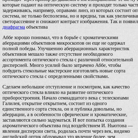
которые падают на оптическую систему и проходят только часть
задерживаясь, например, оправами линз, из которых состоит о
система, не только бесполезны, но и вредны, так как увеличив
светорассеяние и снижают контраст изображения. Так и появил
диафрагма
объектива
Аббе хорошо понимал, что в борьбе с хроматическими
аберрациями объективов микроскопов он еще не одержал
полной победы. Улучшению аберрационных характеристик
объективов мешало также отсутствие необходимого
ассортимента оптического стекла с различной относительной
дисперсией. Много усилий было затрачено Аббе, чтобы
побудить стекольные мастерские изготовлять новые сорта
оптического стекла с определенными свойствами.
Сделаем небольшое отступление и посмотрим, как качество
оптического стекла влияло на развитие оптического
приборостроения. Начало семнадцатого века с телескопами
Галилея, открытие открытием, состоит из одного
единственного сорта стекла, он и публика довольны, но
аберрации, а в особенности сферические и хроматические,
заставляются сильно задуматься. И вот попытка создания
ахроматического объектива под воздействием И. Ньютона —
явления дисперсии света, родилась почти через век, видимо
английский оптик обдумывал это явление более, чем