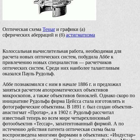
Оптическая схема
Tessar
и графики (а)
сферических аберраций и (б)
астигматизма
Колоссальная вычислительная работа, необходимая для
расчета новых оптических систем, побудила Аббе к
привлечению новых специалистов — расчетчиков
оптических систем. Среди них наиболее талантливым
оказался Пауль Рудольф.
Аббе познакомился с ним в начале 1886 г. и предложил
заняться расчетом апохроматических объективов
микроскопов, а также объективов биноклей. Однако скоро по
инициативе Рудольфа фирма Цейсса стала изготовлять и
фотографические объективы. В 1891 г. был создан объектив-
анастигмат «Протар», а в 1902 г. Рудольф рассчитал
известный теперь во всем мире четырехлинзовый
фотообъектив «Тессар», запатентованный фирмой. А по
истечению действия патента оптическая схема была
воспроизведена многими фирмами в объективах: «Индустар»