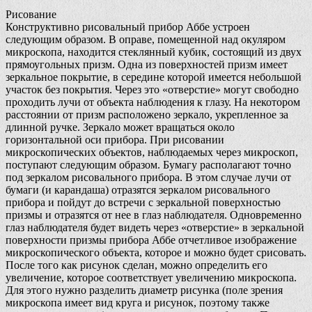
Рисование
Конструктивно рисовальный прибор Аббе устроен
следующим образом. В оправе, помещенной над окуляром
микроскопа, находится стеклянный кубик, состоящий из двух
прямоугольных призм. Одна из поверхностей призм имеет
зеркальное покрытие, в середине которой имеется небольшой
участок без покрытия. Через это «отверстие» могут свободно
проходить лучи от объекта наблюдения к глазу. На некотором
расстоянии от призм расположено зеркало, укрепленное за
длинной ручке. Зеркало может вращаться около
горизонтальной оси прибора. При рисовании
микроскопических объектов, наблюдаемых через микроскоп,
поступают следующим образом. Бумагу располагают точно
под зеркалом рисовального прибора. В этом случае лучи от
бумаги (и карандаша) отразятся зеркалом рисовального
прибора и пойдут до встречи с зеркальной поверхностью
призмы и отразятся от нее в глаз наблюдателя. Одновременно
глаз наблюдателя будет видеть через «отверстие» в зеркальной
поверхности призмы прибора Аббе отчетливое изображение
микроскопического объекта, которое и можно будет срисовать.
После того как рисунок сделан, можно определить его
увеличение, которое соответствует увеличению микроскопа.
Для этого нужно разделить диаметр рисунка (поле зрения
микроскопа имеет вид круга и рисунок, поэтому также