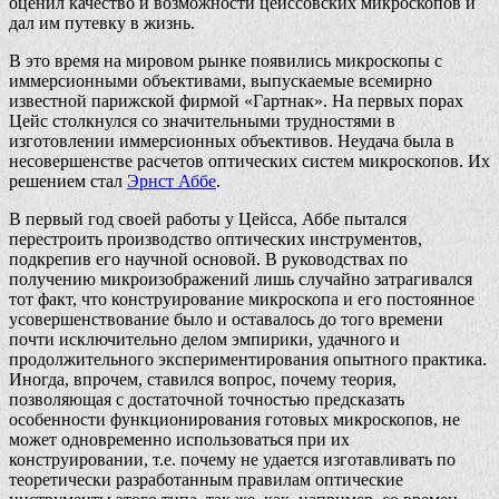
оценил качество и возможности цейссовских микроскопов и
дал им путевку в жизнь.
В это время на мировом рынке появились микроскопы с
иммерсионными объективами, выпускаемые всемирно
известной парижской фирмой «Гартнак». На первых порах
Цейс столкнулся со значительными трудностями в
изготовлении иммерсионных объективов. Неудача была в
несовершенстве расчетов оптических систем микроскопов. Их
решением стал
Эрнст Аббе
.
В первый год своей работы у Цейсса, Аббе пытался
перестроить производство оптических инструментов,
подкрепив его научной основой. В руководствах по
получению микроизображений лишь случайно затрагивался
тот факт, что конструирование микроскопа и его постоянное
усовершенствование было и оставалось до того времени
почти исключительно делом эмпирики, удачного и
продолжительного экспериментирования опытного практика.
Иногда, впрочем, ставился вопрос, почему теория,
позволяющая с достаточной точностью предсказать
особенности функционирования готовых микроскопов, не
может одновременно использоваться при их
конструировании, т.е. почему не удается изготавливать по
теоретически разработанным правилам оптические