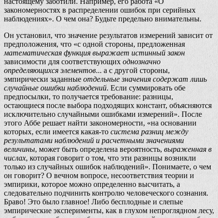
настоящему заботили. Например, его работа «О
закономерностях в распределении ошибок при серийных
наблюдениях». О чем она? Будьте предельно внимательны.
Он установил, что значение результатов измерений зависит от
предположения, что «с одной стороны, предложенная
математическая функция выражает истинный закон
зависимости для соответствующих
однозначно
определяющихся элементов
... а с другой стороны,
эмпирически заданные
отдельные значения содержат лишь
случайные ошибки наблюдений
. Если суммировать обе
предпосылки, то получается требование: разницы,
остающиеся после выбора подходящих констант, объясняются
исключительно случайными ошибками измерений». После
этого Аббе решает найти закономерности, «на основании
которых, если имеется какая-то
система разниц между
результатами наблюдений и расчетными значениями
величины
, может быть определена вероятность,
выраженная в
числах
, которая говорит о том, что эти разницы возникли
только из случайных ошибок наблюдений». Понимаете, о чем
он говорит? О вечном вопросе, несоответствия теории и
эмпирики, которое можно определенно высчитать, а
следовательно подчинить контролю человеческого сознания.
Браво! Это было главное! Либо бесплодные и слепые
эмпирические эксперименты, как в глухом непроглядном лесу,