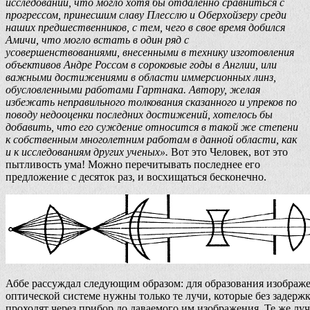
исследований, что могло хотя бы отдаленно сравниться с
прогрессом, принесшим славу Плесслю и Оберхойзеру среди
наших предшественников, с тем, чего в свое время добился
Амичи, что могло встать в один ряд с
усовершенствованиями, внесенными в технику изготовления
объективов Андре Россом в сороковые годы в Англии, или
важными достижениями в области иммерсионных линз,
обусловленными работами Гартнака. Автору, желая
избежать неправильного толкования сказанного и упреков по
поводу недооценки последних достижений, хотелось бы
добавить, что его суждение относится в такой же степени
к собственным многолетним работам в данной области, как
и к исследованиям других ученых».
Вот это Человек, вот это
пытливость ума! Можно перечитывать последнее его
предложение с десяток раз, и восхищаться бесконечно.
Аббе рассуждал следующим образом: для образования изображ
оптической системе нужны только те лучи, которые без задерж
проходят через прибор до даваемого им изображения. Те же луч