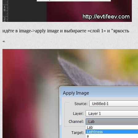
идёте в image->apply image и выбираете «слой 1» и "яркость
«