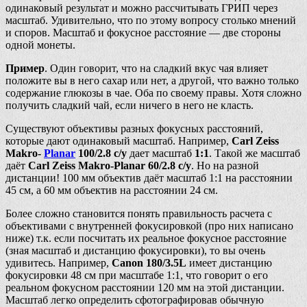
одинаковый результат и можно рассчитывать ГРИП через
масштаб. Удивительно, что по этому вопросу столько мнений
и споров. Масштаб и фокусное расстояние — две стороны
одной монеты.
Пример
. Один говорит, что на сладкий вкус чая влияет
положите вы в него сахар или нет, а другой, что важно только
содержание глюкозы в чае. Оба по своему правы. Хотя сложно
получить сладкий чай, если ничего в него не класть.
Существуют объективы разных фокусных расстояний,
которые дают одинаковый масштаб. Например,
Carl Zeiss
Makro-
Planar
100/2.8 c/y
дает масштаб
1:1
. Такой же масштаб
даёт
Carl Zeiss Makro-Planar 60/2.8 c/y
. Но на разной
дистанции! 100 мм объектив даёт масштаб 1:1 на расстоянии
45 см, а 60 мм объектив на расстоянии 24 см.
Более сложно становится понять правильность расчета с
объективами с внутренней фокусировкой (про них написано
ниже) т.к. если посчитать их реальное фокусное расстояние
(зная масштаб и дистанцию фокусировки), то вы очень
удивитесь. Например,
Canon 180/3.5L
имеет дистанцию
фокусировки 48 см при масштабе 1:1, что говорит о его
реальном фокусном расстоянии 120 мм на этой дистанции.
Масштаб легко определить сфотографировав обычную