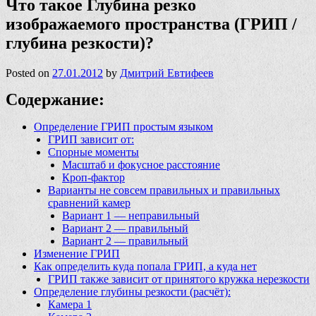
Что такое Глубина резко
изображаемого пространства (ГРИП /
глубина резкости)?
Posted on
27.01.2012
by
Дмитрий Евтифеев
Содержание:
Определение ГРИП простым языком
ГРИП зависит от:
Спорные моменты
Масштаб и фокусное расстояние
Кроп-фактор
Варианты не совсем правильных и правильных
сравнений камер
Вариант 1 — неправильный
Вариант 2 — правильный
Вариант 2 — правильный
Изменение ГРИП
Как определить куда попала ГРИП, а куда нет
ГРИП также зависит от принятого кружка нерезкости
Определение глубины резкости (расчёт):
Камера 1