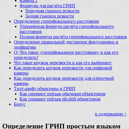
Камера 2
Формулы для расчёта ГРИП
Передняя граница резкости
Задняя граница резкости
Определение гиперфокального расстояния
Упрощённая формула расчёта гиперфокального
расстояния
Полная формула расчёта гиперфокального расстояния
Определение правильной дистанции фокусировки и
диафрагмы
Q: Что такое «гиперфокальное расстояние» и как его
определить?
Что такое кружок нерезкости и как его выбирают
Как определить кружок нерезкости для цифровой
камеры
Как определить кружок нерезкости для плёночной
камеры
Тилт-шифт объективы и ГРИП
Как снимают пейзаж обычным объективом
Как снимают пейзаж tilt-shift объективом
Бонус
к содержанию ↑
Определение ГРИП простым языком