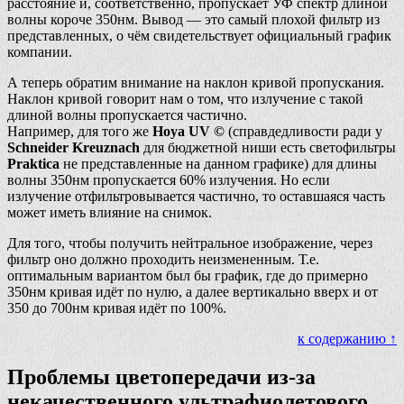
расстояние и, соответственно, пропускает УФ спектр длиной
волны короче 350нм. Вывод — это самый плохой фильтр из
представленных, о чём свидетельствует официальный график
компании.
А теперь обратим внимание на наклон кривой пропускания.
Наклон кривой говорит нам о том, что излучение с такой
длиной волны пропускается частично.
Например, для того же
Hoya UV ©
(справдедливости ради у
Schneider Kreuznach
для бюджетной ниши есть светофильтры
Praktica
не представленные на данном графике) для длины
волны 350нм пропускается 60% излучения. Но если
излучение отфильтровывается частично, то оставшаяся часть
может иметь влияние на снимок.
Для того, чтобы получить нейтральное изображение, через
фильтр оно должно проходить неизмененным. Т.е.
оптимальным вариантом был бы график, где до примерно
350нм кривая идёт по нулю, а далее вертикально вверх и от
350 до 700нм кривая идёт по 100%.
к содержанию ↑
Проблемы цветопередачи из-за
некачественного ультрафиолетового