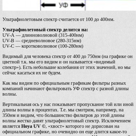
Ультрафиолетовым спектр считается от 100 до 400нм.
Ультрафиолетовый спектр делится на:
UV-A — длинноволновой (315-400нм)
UV-B — средневолновое (280-315нм)
UV-C — коротковолновое (100-280нм)
Видимый для человека спектр от 400 до 750нм (на графике он
цветной т.к. мы его видим и он называется «видимый
спектр»). Есть небольшие колебания от этих значений, но мы
сейчас касаться их не будем.
Как мы видим по официальным графикам фильтры разных
компаний начинают фильтровать УФ спектр с разной длины
волны.
Вертикальная ось у нас показывает пропускание той или иной
длины волны в процентах. Т.е. мы смотрим, например, на
350нм и видим, что большинство фильтров до этой длины
волны жестко давят ультрафиолетовый спектр. Исключением
является
Hoya UV ©
, «хвост» которого не дорисован на
официальном графике, но очевидно он еще длится какое-то