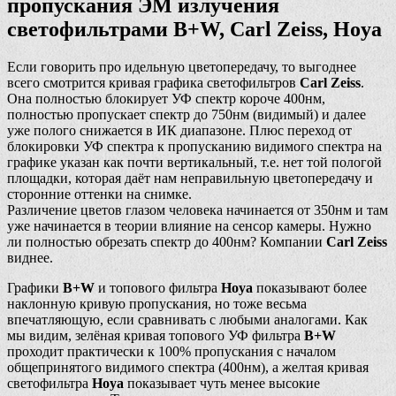
пропускания ЭМ излучения
светофильтрами B+W, Carl Zeiss, Hoya
Если говорить про идельную цветопередачу, то выгоднее
всего смотрится кривая графика светофильтров
Carl Zeiss
.
Она полностью блокирует УФ спектр короче 400нм,
полностью пропускает спектр до 750нм (видимый) и далее
уже полого снижается в ИК диапазоне. Плюс переход от
блокировки УФ спектра к пропусканию видимого спектра на
графике указан как почти вертикальный, т.е. нет той пологой
площадки, которая даёт нам неправильную цветопередачу и
сторонние оттенки на снимке.
Различение цветов глазом человека начинается от 350нм и там
уже начинается в теории влияние на сенсор камеры. Нужно
ли полностью обрезать спектр до 400нм? Компании
Carl Zeiss
виднее.
Графики
B+W
и топового фильтра
Hoya
показывают более
наклонную кривую пропускания, но тоже весьма
впечатляющую, если сравнивать с любыми аналогами. Как
мы видим, зелёная кривая топового УФ фильтра
B+W
проходит практически к 100% пропускания с началом
общепринятого видимого спектра (400нм), а желтая кривая
светофильтра
Hoya
показывает чуть менее высокие