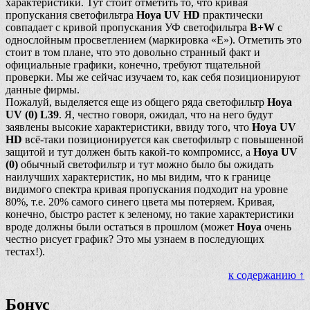
характеристики. Тут стоит отметить то, что кривая
пропускания светофильтра
Hoya UV HD
практически
совпадает с кривой пропускания УФ светофильтра
B+W
с
однослойным просветлением (маркировка «E»). Отметить это
стоит в том плане, что это довольно странный факт и
официальные графики, конечно, требуют тщательной
проверки. Мы же сейчас изучаем то, как себя позиционируют
данные фирмы.
Пожалуй, выделяется еще из общего ряда светофильтр
Hoya
UV (0) L39
. Я, честно говоря, ожидал, что на него будут
заявлены высокие характеристики, ввиду того, что
Hoya UV
HD
всё-таки позиционируется как светофильтр с повышенной
защитой и тут должен быть какой-то компромисс, а
Hoya UV
(0)
обычный светофильтр и тут можно было бы ожидать
наилучших характеристик, но мы видим, что к границе
видимого спектра кривая пропускания подходит на уровне
80%, т.е. 20% самого синего цвета мы потеряем. Кривая,
конечно, быстро растет к зеленому, но такие характеристики
вроде должны были остаться в прошлом (может
Hoya
очень
честно рисует график? Это мы узнаем в последующих
тестах!).
к содержанию ↑
Бонус