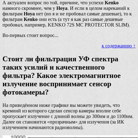
А актуален вопрос по той, причине, что успехи
Kenko
намного скромнее, чем у
Hoya
. И если в целом нареканий к
фильтрам
Hoya
нет (но я и не пробовал самые дешевые), то к
фильтрам
Kenko
они есть (а тут я как раз самые дешевые
пробовал, например, KENKO 72S MC PROTECTOR SLIM).
Во-первых стоит вопрос...
к содержанию ↑
Стоит ли фильтрация УФ спектра
таких усилий и качественного
фильтра? Какое электромагнитное
излучение воспринимает сенсор
фотокамеры?
На приведённом ниже графике вы можете увидеть, что
кремний из которого сделан сенсор камеры вполне себе
пропускает излучение с длиной волны до 300нм и до 1100нм.
Далее он становится «прозрачным» для излучения (за ИК
излучением начинаются радиоволны).