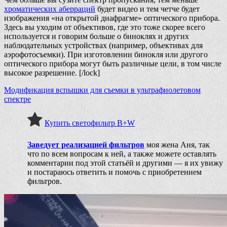
хроматических аберраций
будет видео и тем четче будет
изображения «на открытой диафрагме» оптического прибора.
Здесь вы уходим от объективов, где это тоже скорее всего
используется и говорим больше о биноклях и других
наблюдательных устройствах (например, объективах для
аэрофотосъемки). При изготовлении бинокля или другого
оптического прибора могут быть различные цели, в том числе
высокое разрешение. [/lock]
Модификация вспышки для съемки в ультрафиолетовом
спектре
Купить светофильтр B+W
Заведует реализацией фильтров
моя жена Аня, так
что по всем вопросам к ней
, а также можете оставлять
комментарии под этой статьёй и другими — я их увижу
и постараюсь ответить и помочь с приобретением
фильтров.