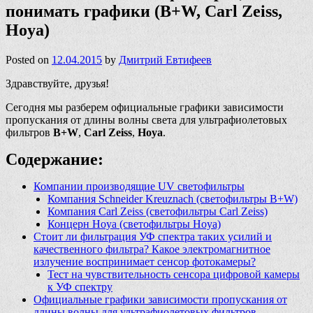
понимать графики (B+W, Carl Zeiss,
Hoya)
Posted on
12.04.2015
by
Дмитрий Евтифеев
Здравствуйте, друзья!
Сегодня мы разберем официальные графики зависимости
пропускания от длины волны света для ультрафиолетовых
фильтров
B+W
,
Carl Zeiss
,
Hoya
.
Содержание:
Компании производящие UV светофильтры
Компания Schneider Kreuznach (светофильтры B+W)
Компания Carl Zeiss (светофильтры Carl Zeiss)
Концерн Hoya (светофильтры Hoya)
Стоит ли фильтрация УФ спектра таких усилий и
качественного фильтра? Какое электромагнитное
излучение воспринимает сенсор фотокамеры?
Тест на чувствительность сенсора цифровой камеры
к УФ спектру
Официальные графики зависимости пропускания от
длины волны для ультрафиолетовых фильтров