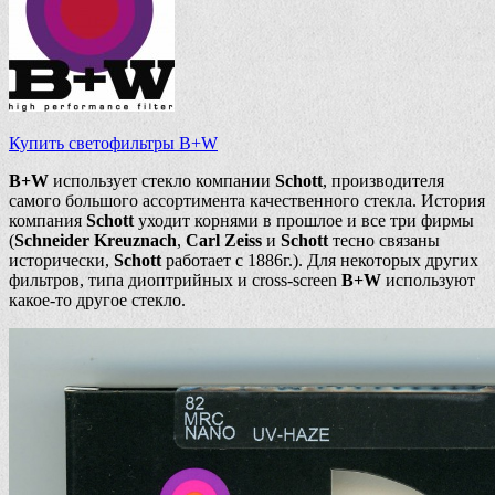
Купить светофильтры B+W
B+W
использует стекло компании
Schott
, производителя
самого большого ассортимента качественного стекла. История
компания
Schott
уходит корнями в прошлое и все три фирмы
(
Schneider Kreuznach
,
Carl Zeiss
и
Schott
тесно связаны
исторически,
Schott
работает с 1886г.). Для некоторых других
фильтров, типа диоптрийных и cross-screen
B+W
используют
какое-то другое стекло.