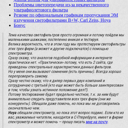
Проблемы цветопередачи из-за некачественного
ультрафиолетового фильтра
Резюме по официальным графикам пропускания ЭМ
излучения светофильтрами B+W, Carl Zeiss, Hoya
Бонус
Тема качества светофильтров просто огромная и потому пойдем мы
маленькими шажками, постепенно вникая и тестируя.
Велика вероятность, что в этом году мы протестируем светофильтры
этих трех фирм (а может и другие подключатся) с помощью
спектрометра.
Сразу скажу, что аналогов подобной информации в интернете
практически нет. «Практически» потому, что есть 2 сайта, где
приведены спектральные характеристики данных фильтров.
Но у меня они вызывают сомнения (есть причины). Всегда хорошо
перепроверить самому.
Сразу честно скажу, что я дилер первых двух компаний и
сотрудничаю с третьей (кто еще может быть больше заинтересован
в том, чтобы узнать истинное положение дел?).
Потому тестирование будет предельно честное, т.к. за ним будут
внимательно следить представители всех трех фирм (они же
конкуренты). Обещали даже помочь, но пока мы не договорились
окончательно чем.
Hoya
обещали спектрометр, но пока этот вопрос подвис. Если кто из
вас, уважаемые читатели, находится в С-Птеребруге, имеет в фирме
спектрометр и может помочь — прошу писать
мне на почту
.