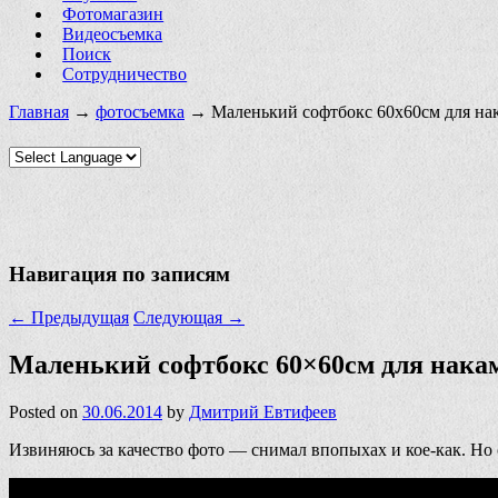
Фотомагазин
Видеосъемка
Поиск
Сотрудничество
Главная
→
фотосъемка
→ Маленький софтбокс 60х60см для на
Навигация по записям
←
Предыдущая
Следующая
→
Маленький софтбокс 60×60см для нак
Posted on
30.06.2014
by
Дмитрий Евтифеев
Извиняюсь за качество фото — снимал впопыхах и кое-как. Но 