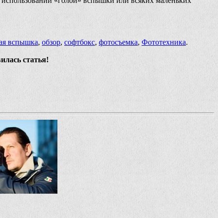
и использовании «голой» вспышки или всяких маленьких
ая вспышка
,
обзор
,
софтбокс
,
фотосъемка
,
Фототехника
.
вилась статья!