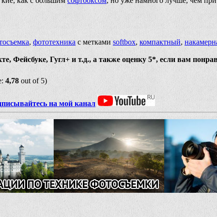
гкие, как с большим
софтбоксом
, но уже намного лучше, чем пр
тосъемка
,
фототехника
с метками
softbox
,
компактный
,
накамерн
, Фейсбуке, Гугл+ и т.д., а также оценку 5*, если вам понра
e:
4,78
out of 5)
дписывайтесь на мой канал