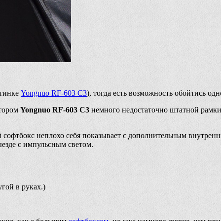
ртинке
Yongnuo RF-603 C3
), тогда есть возможность обойтись од
атором
Yongnuo RF-603 C3
немного недостаточно штатной рамк
 софтбокс неплохо себя показывает с дополнительным внутренни
езде с импульсным светом.
гой в руках.)