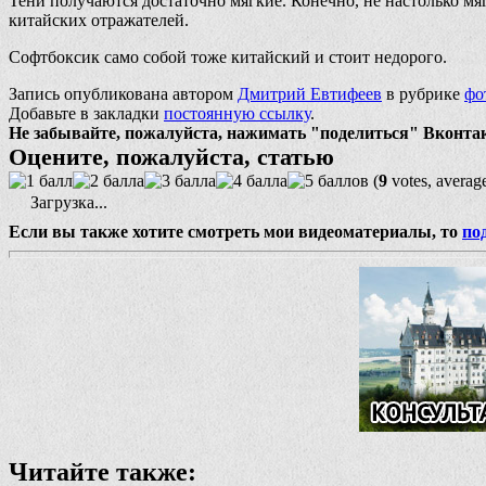
Тени получаются достаточно мягкие. Конечно, не настолько мя
китайских отражателей.
Софтбоксик само собой тоже китайский и стоит недорого.
Запись опубликована автором
Дмитрий Евтифеев
в рубрике
фо
Добавьте в закладки
постоянную ссылку
.
Не забывайте, пожалуйста, нажимать "поделиться" Вконтакте
Оцените, пожалуйста, статью
(
9
votes, averag
Загрузка...
Если вы также хотите смотреть мои видеоматериалы, то
по
Читайте также: