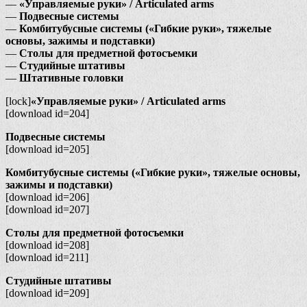
—
«Управляемые руки» / Articulated arms
—
Подвесные системы
—
Комбитубусные системы («Гибкие руки», тяжелые
основы, зажимы и подставки)
—
Столы для предметной фотосъемки
—
Студийные штативы
—
Штативные головки
[lock]
«Управляемые руки» / Articulated arms
[download id=204]
Подвесные системы
[download id=205]
Комбитубусные системы («Гибкие руки», тяжелые основы,
зажимы и подставки)
[download id=206]
[download id=207]
Столы для предметной фотосъемки
[download id=208]
[download id=211]
Студийные штативы
[download id=209]