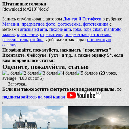
Штативные головки
[download id=210][/lock]
Запись опубликована автором
Дмитрий Евтифеев
в рубрике
Магазин
,
предметное фото
,
фотосъемка
,
фототехника
с
метками
articulated arm
,
flexible arm
,
foba
,
foba cibaf
,
manfrotto
,
зажим
,
крепление
,
отражатель
,
предметная фотосъемка
,
рассеиватель
,
стойка
. Добавьте в закладки
постоянную
ссылку
.
Не забывайте, пожалуйста, нажимать "поделиться"
Вконтакте, Фейсбуке, Гугл+ и т.д., а также оценку 5*, если
вам понравилась статья!
Оцените, пожалуйста, статью
(
23
votes,
average:
4,83
out of 5)
Загрузка...
Если вы также хотите смотреть мои видеоматериалы, то
подписывайтесь на мой канал