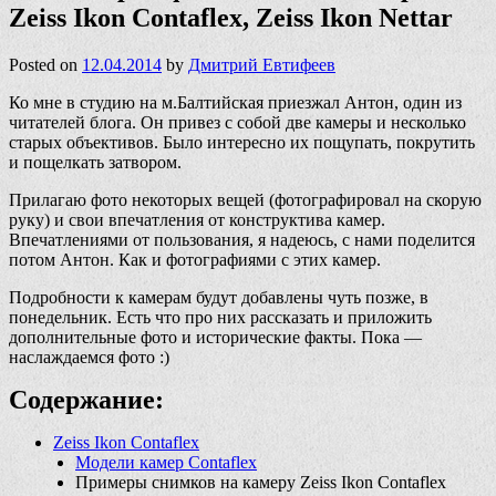
Zeiss Ikon Contaflex, Zeiss Ikon Nettar
Posted on
12.04.2014
by
Дмитрий Евтифеев
Ко мне в студию на м.Балтийская приезжал Антон, один из
читателей блога. Он привез с собой две камеры и несколько
старых объективов. Было интересно их пощупать, покрутить
и пощелкать затвором.
Прилагаю фото некоторых вещей (фотографировал на скорую
руку) и свои впечатления от конструктива камер.
Впечатлениями от пользования, я надеюсь, с нами поделится
потом Антон. Как и фотографиями с этих камер.
Подробности к камерам будут добавлены чуть позже, в
понедельник. Есть что про них рассказать и приложить
дополнительные фото и исторические факты. Пока —
наслаждаемся фото :)
Содержание:
Zeiss Ikon Contaflex
Модели камер Contaflex
Примеры снимков на камеру Zeiss Ikon Contaflex