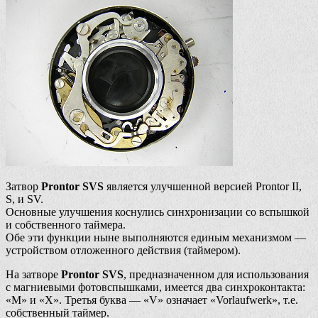
Затвор
Prontor SVS
является улучшенной версией Prontor II,
S, и SV.
Основные улучшения коснулись синхронизации со вспышкой
и собственного таймера.
Обе эти функции ныне выполняются единым механизмом —
устройством отложенного действия (таймером).
На затворе
Prontor SVS
, предназначенном для использования
с магниевыми фотовспышками, имеется два синхроконтакта:
«M» и «X». Третья буква — «V» означает «Vorlaufwerk», т.е.
собственный таймер.