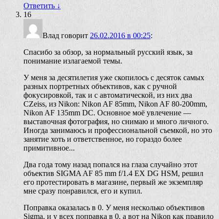
Ответить
↓
16
Влад
говорит
26.02.2016 в 00:25
:
Спасибо за обзор, за нормальный русский язык, за
понимание излагаемой темы.
У меня за десятилетия уже скопилось с десяток самых
разных портретных объективов, как с ручной
фокусировкой, так и с автоматической, из них два
CZeiss, из Nikon: Nikon AF 85mm, Nikon AF 80-200mm,
Nikon AF 135mm DC. Основное моё увлечение —
выставочная фотография, но снимаю и много личного.
Иногда занимаюсь и профессиональной съемкой, но это
занятие хоть и ответственное, но гораздо более
примитивное...
Два года тому назад попался на глаза случайно этот
объектив SIGMA AF 85 mm f/1.4 EX DG HSM, решил
его протестировать в магазине, первый же экземпляр
мне сразу понравился, его и купил.
Поправка оказалась в 0. У меня несколько объективов
Sigma, и у всех поправка в 0, а вот на Nikon как правило