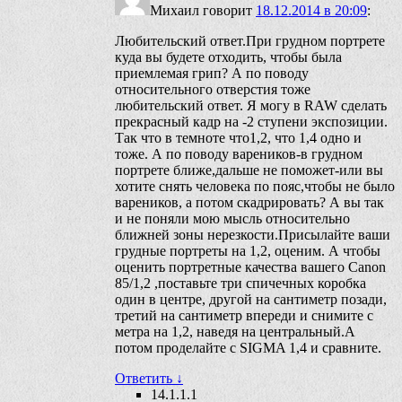
Михаил
говорит
18.12.2014 в 20:09
:
Любительский ответ.При грудном портрете
куда вы будете отходить, чтобы была
приемлемая грип? А по поводу
относительного отверстия тоже
любительский ответ. Я могу в RAW сделать
прекрасный кадр на -2 ступени экспозиции.
Так что в темноте что1,2, что 1,4 одно и
тоже. А по поводу вареников-в грудном
портрете ближе,дальше не поможет-или вы
хотите снять человека по пояс,чтобы не было
вареников, а потом скадрировать? А вы так
и не поняли мою мысль относительно
ближней зоны нерезкости.Присылайте ваши
грудные портреты на 1,2, оценим. А чтобы
оценить портретные качества вашего Canon
85/1,2 ,поставьте три спичечных коробка
один в центре, другой на сантиметр позади,
третий на сантиметр впереди и снимите с
метра на 1,2, наведя на центральный.А
потом проделайте с SIGMA 1,4 и сравните.
Ответить
↓
14.1.1.1