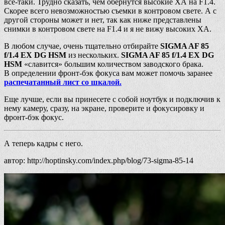
всё-таки. Трудно сказать, чем обернутся высокие ХА на F1.4.
Скорее всего невозможностью съемки в контровом свете. А с
другой стороны может и нет, так как ниже представлены
снимки в контровом свете на F1.4 и я не вижу высоких ХА.
В любом случае, очень тщательно отбирайте
SIGMA AF 85
f/1.4 EX DG HSM
из нескольких.
SIGMA AF 85 f/1.4 EX DG
HSM
«славится» большим количеством заводского брака.
В определении фронт-бэк фокуса вам может помочь заранее
распечатанный лист со шкалой.
Еще лучше, если вы принесете с собой ноутбук и подключив к
нему камеру, сразу, на экране, проверите и фокусировку и
фронт-бэк фокус.
А теперь кадры с него.
автор: http://hoptinsky.com/index.php/blog/73-sigma-85-14