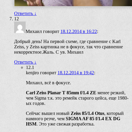
Ответить
↓
12
Михаил
говорит
18.12.2014 в 16:22
:
Добрый день! На первой схеме, где сравнение с Karl
Zeiss, у Zeiss картинка не в фокусе, так что сравнение
некорректное.Жаль. С ув. Михаил
Ответить
↓
12.1
kenjiro
говорит
18.12.2014 в 19:42
:
Михаил, всё в фокусе.
Carl Zeiss Planar T 85mm f/1.4 ZE
менее резкий,
чем Sigma т.к. это ремейк старого цейса, еще 1980-
ых годов.
Сейчас вышел новый
Zeiss 85/1.4 Otus
, который
намного резче, чем
SIGMA AF 85 f/1.4 EX DG
HSM
. Это уже свежая разработка.