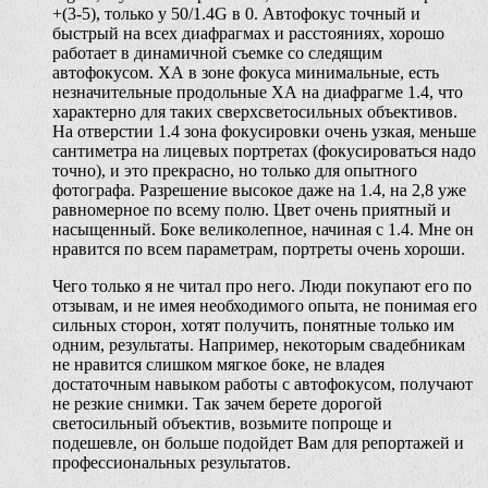
+(3-5), только у 50/1.4G в 0. Автофокус точный и
быстрый на всех диафрагмах и расстояниях, хорошо
работает в динамичной съемке со следящим
автофокусом. ХА в зоне фокуса минимальные, есть
незначительные продольные ХА на диафрагме 1.4, что
характерно для таких сверхсветосильных объективов.
На отверстии 1.4 зона фокусировки очень узкая, меньше
сантиметра на лицевых портретах (фокусироваться надо
точно), и это прекрасно, но только для опытного
фотографа. Разрешение высокое даже на 1.4, на 2,8 уже
равномерное по всему полю. Цвет очень приятный и
насыщенный. Боке великолепное, начиная с 1.4. Мне он
нравится по всем параметрам, портреты очень хороши.
Чего только я не читал про него. Люди покупают его по
отзывам, и не имея необходимого опыта, не понимая его
сильных сторон, хотят получить, понятные только им
одним, результаты. Например, некоторым свадебникам
не нравится слишком мягкое боке, не владея
достаточным навыком работы с автофокусом, получают
не резкие снимки. Так зачем берете дорогой
светосильный объектив, возьмите попроще и
подешевле, он больше подойдет Вам для репортажей и
профессиональных результатов.