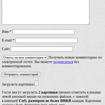
Имя
*
E-mail
*
Сайт
Получать новые комментарии по
электронной почте. Вы можете
подписаться
без
комментирования.
Загрузить картинки:
Гости могут загрузить
2 картинки
(можно отметить кликами
левой кнопкой мыши на названиях файлов, с зажатой
клавишей
Ctrl
),
размером не более 800KB
каждая. Картинки
должны быть форматов jpeg, pjpeg, png.