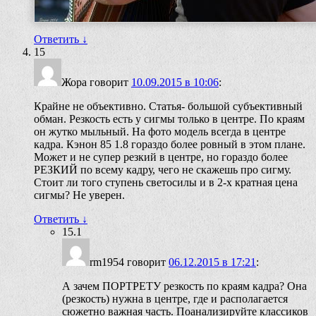
Ответить
↓
15
Жора
говорит
10.09.2015 в 10:06
:
Крайне не объективно. Статья- большой субъективный
обман. Резкость есть у сигмы только в центре. По краям
он жутко мыльный. На фото модель всегда в центре
кадра. Кэнон 85 1.8 гораздо более ровный в этом плане.
Может и не супер резкий в центре, но гораздо более
РЕЗКИЙ по всему кадру, чего не скажешь про сигму.
Стоит ли того ступень светосилы и в 2-х кратная цена
сигмы? Не уверен.
Ответить
↓
15.1
rm1954
говорит
06.12.2015 в 17:21
:
А зачем ПОРТРЕТУ резкость по краям кадра? Она
(резкость) нужна в центре, где и располагается
сюжетно важная часть. Поанализируйте классиков