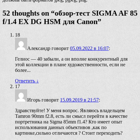
52 thoughts on “
обзор-тест SIGMA AF 85
f/1.4 EX DG HSM для Canon
”
18
Александр
говорит
05.09.2022 в 16:07
:
Гелиос — 40 забыли, а он вполне конкурентный для
этой коллекции в плане художественности, если не
более...
Ответить
↓
17
Игорь
говорит
15.09.2019 в 21:57
:
Здравствуйте! У меня вопрос. Являюсь владельцем
Tamron 90mm f2.8, есть ли смысл перейти в качестве
портретника на Sigma 85mm f1.4? Кто имеет опыт
использования данных объективов ,как по
картинке,сильно отличаются ? Стоит переходить?