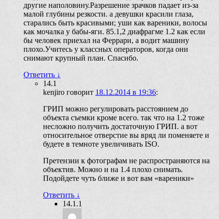
другие наполовину.Разрешение зрачков падает из-за
малой глубины резкости. а девушки красили глаза,
старались быть красивыми; уши как вареники, волосы
как мочалка у бабы-яги. 85.1,2 диафрагме 1.2 как если
бы человек приехал на Феррари, а водит машину
плохо.Учитесь у классных операторов, когда они
снимают крупный план. Спасибо.
Ответить
↓
14.1
kenjiro
говорит
18.12.2014 в 19:36
:
ГРИП можно регулировать расстоянием до
объекта съемки кроме всего. так что на 1.2 тоже
несложно получить достаточную ГРИП. а вот
относительное отверстие вы вряд ли поменяете и
будете в темноте увеличивать ISO.
Претензии к фотографам не распространяются на
объектив. Можно и на 1.4 плохо снимать.
Подойдете чуть ближе и вот вам «вареники»
Ответить
↓
14.1.1