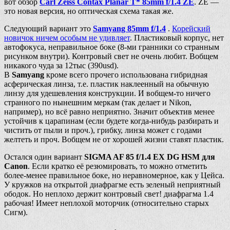
вот обзор
Carl Zeiss Contax Planar T* 85mm f/1.4 ZE
. ZE —
это новая версия, но оптическая схема такая же.
Следующий вариант это
Samyang 85mm f/1.4
.
Корейский
новичок ничем особым не удивляет
. Пластиковый корпус, нет
автофокуса, неправильное боке (8-ми гранники со странным
рисунком внутри). Контровый свет не очень любит. Вобщем
никакого чуда за 12тыс (390usd).
В
Samyang
кроме всего прочего использована гибридная
асферическая линза, т.е. пластик наклеенный на обычную
линзу для удешевления конструкции. И вобщем-то ничего
странного по нынешним меркам (так делает и Nikon,
например), но всё равно неприятно. Значит объектив менее
устойчив к царапинам (если будете когда-нибудь разбирать и
чистить от пыли и проч.), грибку, линза может с годами
желтеть и проч. Вобщем не от хорошей жизни ставят пластик.
Остался один вариант
SIGMA AF 85 f/1.4 EX DG HSM для
Canon
. Если кратко её резюмировать, то можно отметить
более-менее правильное боке, но неравномерное, как у Цейса.
У кружков на открытой диафрагме есть зеленый неприятный
ободок. Но неплохо держит контровый свет! диафрагма 1.4
рабочая! Имеет неплохой моторчик (относительно старых
Сигм).