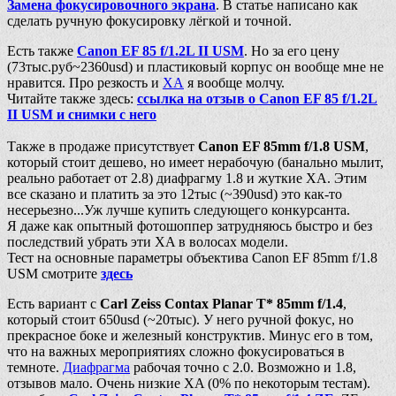
Замена фокусировочного экрана
. В статье написано как
сделать ручную фокусировку лёгкой и точной.
Есть также
Canon EF 85 f/1.2L II USM
. Но за его цену
(73тыс.руб~2360usd) и пластиковый корпус он вообще мне не
нравится. Про резкость и
ХА
я вообще молчу.
Читайте также здесь:
ссылка на отзыв о Canon EF 85 f/1.2L
II USM и снимки с него
Также в продаже присутствует
Canon EF 85mm f/1.8 USM
,
который стоит дешево, но имеет нерабочую (банально мылит,
реально работает от 2.8) диафрагму 1.8 и жуткие XA. Этим
все сказано и платить за это 12тыс (~390usd) это как-то
несерьезно...Уж лучше купить следующего конкурсанта.
Я даже как опытный фотошоппер затрудняюсь быстро и без
последствий убрать эти XA в волосах модели.
Тест на основные параметры объектива Canon EF 85mm f/1.8
USM смотрите
здесь
Есть вариант с
Carl Zeiss Contax Planar T* 85mm f/1.4
,
который стоит 650usd (~20тыс). У него ручной фокус, но
прекрасное боке и железный конструктив. Минус его в том,
что на важных мероприятиях сложно фокусироваться в
темноте.
Диафрагма
рабочая точно с 2.0. Возможно и 1.8,
отзывов мало. Очень низкие XA (0% по некоторым тестам).