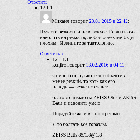
Ответить
↓
12.1.1
Михаил
говорит
23.01.2015 в 22:42
:
Путаете резкость и не в фокусе. Ес ли плохо
наводить на резкость, любой объектив будет
плохим . Извините за тавтологию.
Ответить
↓
12.1.1.1
kenjiro
говорит
13.02.2016 в 04:11
:
я ничего не путаю. если объектив
менее резкий, то хоть как его
наводи — резче не станет.
благо я снимаю на ZEISS Otus и ZEISS
Batis и наводить умею.
Порадуйте же и вы портретами.
Я то болтать все горазды.
ZEISS Batis 85/1.8@1.8