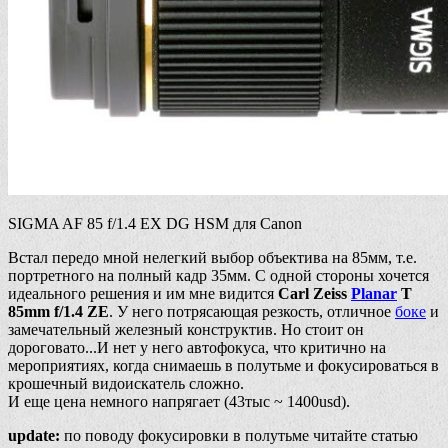
SIGMA AF 85 f/1.4 EX DG HSM для Canon
Встал передо мной нелегкий выбор объектива на 85мм, т.е.
портретного на полный кадр 35мм. С одной стороны хочется
идеального решения и им мне видится
Carl Zeiss
Planar
T
85mm f/1.4 ZE
. У него потрясающая резкость, отличное
боке
и
замечательный железный конструктив. Но стоит он
дороговато...И нет у него автофокуса, что критично на
мероприятиях, когда снимаешь в полутьме и фокусироваться в
крошечный видоискатель сложно.
И еще цена немного напрягает (43тыс ~ 1400usd).
update:
по поводу фокусировки в полутьме читайте статью