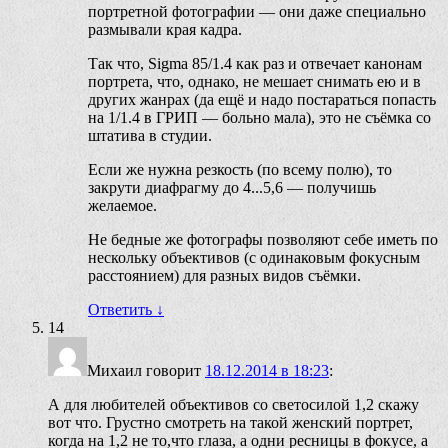
портретной фотографии — они даже специально
размывали края кадра.
Так что, Sigma 85/1.4 как раз и отвечает канонам
портрета, что, однако, не мешает снимать ею и в
других жанрах (да ещё и надо постараться попасть
на 1/1.4 в ГРИП — больно мала), это не съёмка со
штатива в студии.
Если же нужна резкость (по всему полю), то
закрути диафрагму до 4...5,6 — получишь
желаемое.
Не бедные же фотографы позволяют себе иметь по
нескольку объективов (с одинаковым фокусным
расстоянием) для разных видов съёмки.
Ответить
↓
14
Михаил
говорит
18.12.2014 в 18:23
:
А для любителей объективов со светосилой 1,2 скажу
вот что. Грустно смотреть на такой женский портрет,
когда на 1,2 не то,что глаза, а одни ресницы в фокусе, а