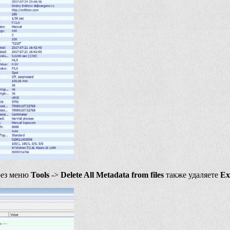
рез меню
Tools
->
Delete All Metadata from files
также удаляете
Ex