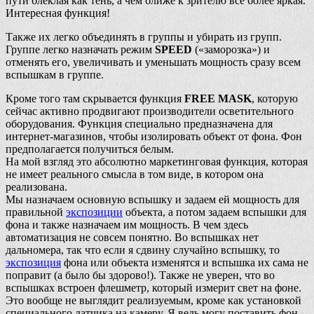
пути блеклая как тень, а чем ближе к зрителю всё более яркая.
Интересная функция!
Также их легко объединять в группы и убирать из групп.
Группе легко назначать режим
SPEED
(«заморозка») и
отменять его, увеличивать и уменьшать мощность сразу всем
вспышкам в группе.
Кроме того там скрывается функция
FREE MASK
, которую
сейчас активно продвигают производители осветительного
оборудования. Функция специально предназначена для
интернет-магазинов, чтобы изолировать объект от фона. Фон
предполагается получиться белым.
На мой взгляд это абсолютно маркетинговая функция, которая
не имеет реального смысла в том виде, в котором она
реализована.
Мы назначаем основную вспышку и задаем ей мощность для
правильной
экспозиции
объекта, а потом задаем вспышки для
фона и также назначаем им мощность. В чем здесь
автоматизация не совсем понятно. Во вспышках нет
дальномера, так что если я сдвину случайно вспышку, то
экспозиция
фона или объекта изменятся и вспышка их сама не
поправит (а было бы здорово!). Также не уверен, что во
вспышках встроен флешметр, который измерит свет на фоне.
Это вообще не выглядит реализуемым, кроме как установкой
специального датчика на камеру. Я ведь могу поставить фон