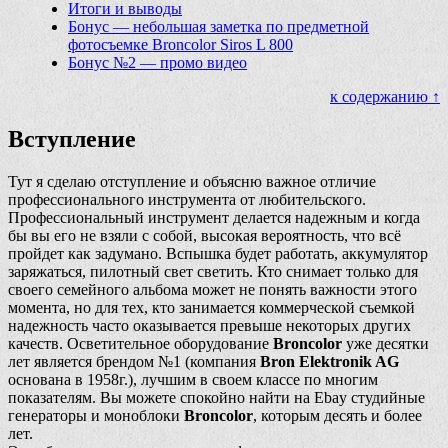
Итоги и выводы
Бонус — небольшая заметка по предметной
фотосъемке Broncolor Siros L 800
Бонус №2 — промо видео
к содержанию ↑
Вступление
Тут я сделаю отступление и объясню важное отличие
профессионального инструмента от любительского.
Профессиональный инструмент делается надежным и когда
бы вы его не взяли с собой, высокая вероятность, что всё
пройдет как задумано. Вспышка будет работать, аккумулятор
заряжаться, пилотный свет светить. Кто снимает только для
своего семейного альбома может не понять важности этого
момента, но для тех, кто занимается коммерческой съемкой
надежность часто оказывается превыше некоторых других
качеств. Осветительное оборудование
Broncolor
уже десятки
лет является брендом №1 (компания
Bron Elektronik AG
основана в 1958г.), лучшим в своем классе по многим
показателям. Вы можете спокойно найти на Ebay студийные
генераторы и моноблоки
Broncolor
, которым десять и более
лет.