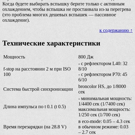
Когда будете выбирать вспышку берите только с активным
охлаждением, чтобы вспышка не простаивала из-за перегрева
(это проблема многих дешевых вспышек — пассивное
охлаждение).
к содержанию ↑
Технические характеристики
Мощность
800 Дж
- с рефлектором L40: 32
f-stop на расстоянии 2 м при ISO
8/10
100
- с рефлектором P70: 45
6/10
broncolor HS, до 1/8000
Система быстрой синхронизации
сек
- минимальная мощность:
1/4400 сек (1/7400 сек)
Длина импульса по t 0.1 (t 0.5)
максимальная мощность:
1/250 сек (1/700 сек)
в eco-mode: 0.05 – 4.3 сек
Время перезарядки (на 28.8 V)
в обычном режиме: 0.03
– 2.7 сек