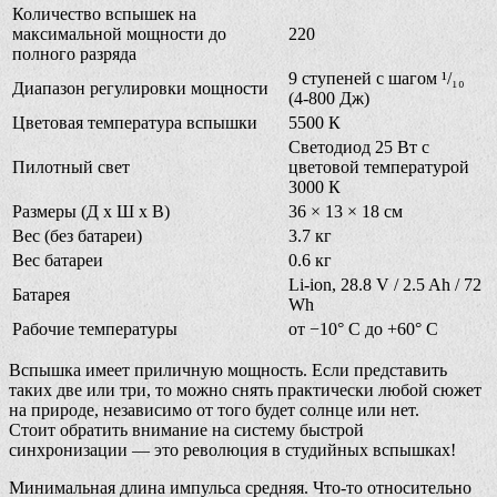
Количество вспышек на
максимальной мощности до
220
полного разряда
9 ступеней с шагом ¹/₁₀
Диапазон регулировки мощности
(4-800 Дж)
Цветовая температура вспышки
5500 К
Светодиод 25 Вт с
Пилотный свет
цветовой температурой
3000 К
Размеры (Д х Ш х В)
36 × 13 × 18 см
Вес (без батареи)
3.7 кг
Вес батареи
0.6 кг
Li-ion, 28.8 V / 2.5 Ah / 72
Батарея
Wh
Рабочие температуры
от −10° C до +60° C
Вспышка имеет приличную мощность. Если представить
таких две или три, то можно снять практически любой сюжет
на природе, независимо от того будет солнце или нет.
Стоит обратить внимание на систему быстрой
синхронизации — это революция в студийных вспышках!
Минимальная длина импульса средняя. Что-то относительно