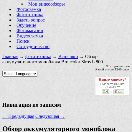
Мои видеообзоры
Фотосъемка
Фототехника
Задать вопрос
Обучение
Фотомагазин
Видеосъемка
Поиск
Сотрудничество
Главная
→
фототехника
→
Вспышки
→ Обзор
аккумуляторного моноблока Broncolor Siros L 800
9 917 просмотров
В этой статье 1246 слов.
Навигация по записям
←
Предыдущая
Следующая
→
Обзор аккумуляторного моноблока