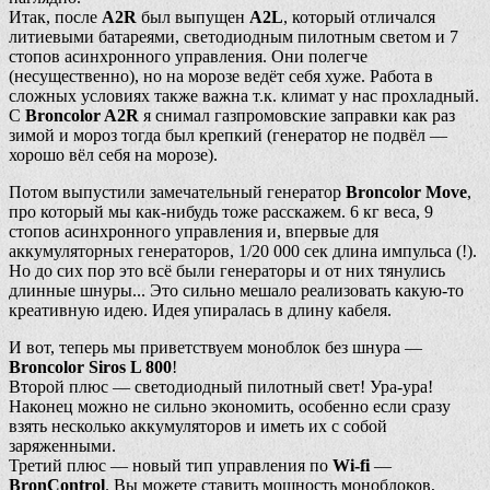
Итак, после
A2R
был выпущен
A2L
, который отличался
литиевыми батареями, светодиодным пилотным светом и 7
стопов асинхронного управления. Они полегче
(несущественно), но на морозе ведёт себя хуже. Работа в
сложных условиях также важна т.к. климат у нас прохладный.
С
Broncolor A2R
я снимал газпромовские заправки как раз
зимой и мороз тогда был крепкий (генератор не подвёл —
хорошо вёл себя на морозе).
Потом выпустили замечательный генератор
Broncolor Move
,
про который мы как-нибудь тоже расскажем. 6 кг веса, 9
стопов асинхронного управления и, впервые для
аккумуляторных генераторов, 1/20 000 сек длина импульса (!).
Но до сих пор это всё были генераторы и от них тянулись
длинные шнуры... Это сильно мешало реализовать какую-то
креативную идею. Идея упиралась в длину кабеля.
И вот, теперь мы приветствуем моноблок без шнура —
Broncolor Siros L 800
!
Второй плюс — светодиодный пилотный свет! Ура-ура!
Наконец можно не сильно экономить, особенно если сразу
взять несколько аккумуляторов и иметь их с собой
заряженными.
Третий плюс — новый тип управления по
Wi-fi
—
BronControl
. Вы можете ставить мощность моноблоков,