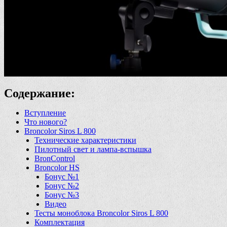
Содержание:
Вступление
Что нового?
Broncolor Siros L 800
Технические характеристики
Пилотный свет и лампа-вспышка
BronControl
Broncolor HS
Бонус №1
Бонус №2
Бонус №3
Видео
Тесты моноблока Broncolor Siros L 800
Комплектация