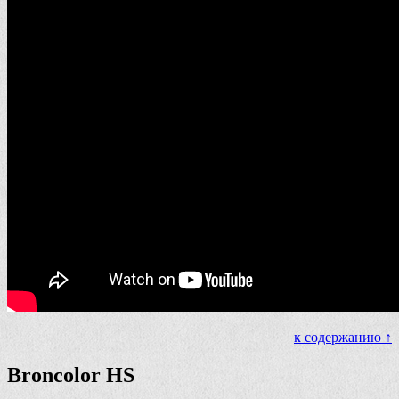
к содержанию ↑
Broncolor HS