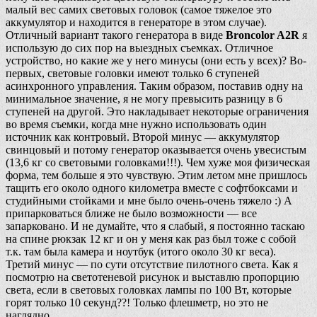
малый вес самих световых головок (самое тяжелое это
аккумулятор и находится в генераторе в этом случае).
Отличный вариант такого генератора в виде
Broncolor A2R
я
использую до сих пор на выездных съемках. Отличное
устройство, но какие же у него минусы (они есть у всех)? Во-
первых, световые головки имеют только 6 ступеней
асинхронного управления. Таким образом, поставив одну на
минимальное значение, я не могу превысить разницу в 6
ступеней на другой. Это накладывает некоторые ограничения
во время съемки, когда мне нужно использовать один
источник как контровый. Второй минус — аккумулятор
свинцовый и потому генератор оказывается очень увесистым
(13,6 кг со световыми головками!!!). Чем хуже моя физическая
форма, тем больше я это чувствую. Этим летом мне пришлось
тащить его около одного километра вместе с софтбоксами и
студийными стойками и мне было очень-очень тяжело :) А
припарковаться ближе не было возможности — все
запарковано. И не думайте, что я слабый, я постоянно таскаю
на спине рюкзак 12 кг и он у меня как раз был тоже с собой
т.к. там была камера и ноутбук (итого около 30 кг веса).
Третий минус — по сути отсутствие пилотного света. Как я
посмотрю на светотеневой рисунок и выставлю пропорцию
света, если в световых головках лампы по 100 Вт, которые
горят только 10 секунд??! Только флешметр, но это не
наглядно.