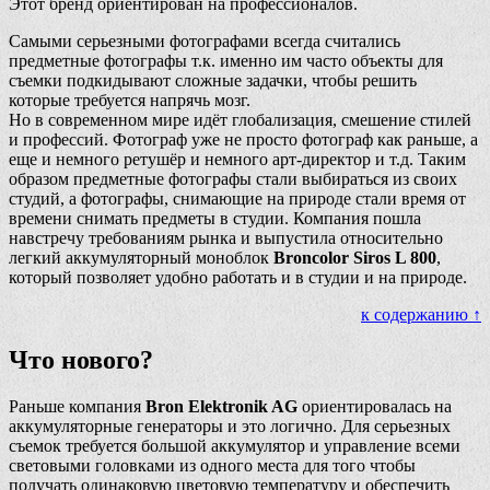
Этот бренд ориентирован на профессионалов.
Самыми серьезными фотографами всегда считались
предметные фотографы т.к. именно им часто объекты для
съемки подкидывают сложные задачки, чтобы решить
которые требуется напрячь мозг.
Но в современном мире идёт глобализация, смешение стилей
и профессий. Фотограф уже не просто фотограф как раньше, а
еще и немного ретушёр и немного арт-директор и т.д. Таким
образом предметные фотографы стали выбираться из своих
студий, а фотографы, снимающие на природе стали время от
времени снимать предметы в студии. Компания пошла
навстречу требованиям рынка и выпустила относительно
легкий аккумуляторный моноблок
Broncolor Siros L 800
,
который позволяет удобно работать и в студии и на природе.
к содержанию ↑
Что нового?
Раньше компания
Bron Elektronik AG
ориентировалась на
аккумуляторные генераторы и это логично. Для серьезных
съемок требуется большой аккумулятор и управление всеми
световыми головками из одного места для того чтобы
получать одинаковую цветовую температуру и обеспечить