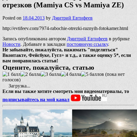
отрезков (Mamiya CS vs Mamiya ZE)
Posted on
18.04.2013
by
Дмитрий Евтифеев
http://evtifeev.com/7974-rabochie-otrezki-raznyih-fotokamer.html
Запись опубликована автором
Дмитрий Евтифеев
в рубрике
Новости
. Добавьте в закладки
постоянную ссылку
.
Не забывайте, пожалуйста, нажимать "поделиться"
Вконтакте, Фейсбуке, Гугл+ и т.д., а также оценку 5*, если
вам понравилась статья!
Оцените, пожалуйста, статью
(пока нет
голосов)
Загрузка...
Если вы также хотите смотреть мои видеоматериалы, то
подписывайтесь на мой канал