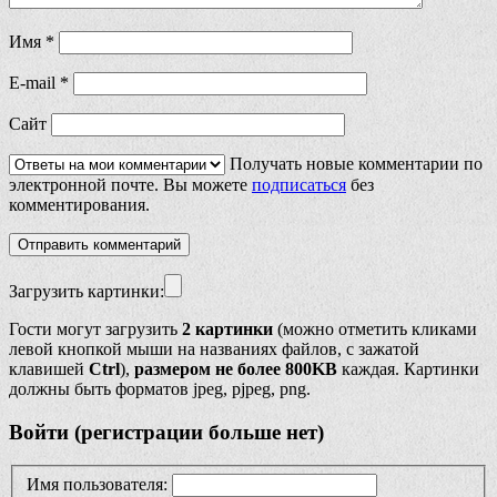
Имя
*
E-mail
*
Сайт
Получать новые комментарии по
электронной почте. Вы можете
подписаться
без
комментирования.
Загрузить картинки:
Гости могут загрузить
2 картинки
(можно отметить кликами
левой кнопкой мыши на названиях файлов, с зажатой
клавишей
Ctrl
),
размером не более 800KB
каждая. Картинки
должны быть форматов jpeg, pjpeg, png.
Войти (регистрации больше нет)
Имя пользователя: