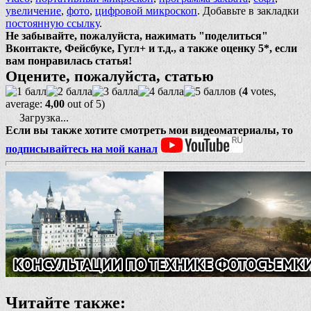
увеличение
,
фото
,
цифровой микроскоп
. Добавьте в закладки
постоянную ссылку
.
Не забывайте, пожалуйста, нажимать "поделиться"
Вконтакте, Фейсбуке, Гугл+ и т.д., а также оценку 5*, если
вам понравилась статья!
Оцените, пожалуйста, статью
(
4
votes,
average:
4,00
out of 5)
Загрузка...
Если вы также хотите смотреть мои видеоматериалы, то
подписывайтесь на мой канал
Читайте также: