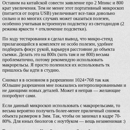
Оставим на китайской совести заявление про 2 Мпикс и 800
крат увеличения. Тем не менее этот портативный микроскоп
(питается от порта USB) увеличивает все-таки довольно
сильно и во многих случаях может оказаться полезен,
особенно учитывая встроенную подсветку из светодиодов (2
режима яркости + отключение подсветки).
По ходу тестирования я сделал вывод, что микро-стенд
прилагающийся в комплекте не особо полезен, удобнее
подбирать фокус рукой, варьируя расстояние до объекта
съемки. Делать это на 800х (хоть там и не 800) весьма
проблематично, потому рекомендую использовать
макрорельсы. Я просто поленился их использовать тк
пришлось бы идти в студию.
Снимал я в основном в разрешении 1024×768 так как
бОльшие разрешения мне показались интерполированными и
не дающими новых деталей. Может я неправ — желающие
попробуют сами.
Если данный микроскоп использовать с макрорельсами, то
весьма вероятно получить более-менее приличный снимок
объекта размером в 3мм. Так, чтобы он занимал в кадре 70-
80%. Для юных биологов с ноутбуком — вещь незаменимая :)