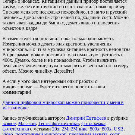
Теперь о нюансах. Китайцами данный прибор поставляется
«as is», т.е. без инструкции и софта захвата. Только драйвер.
Сначала меня это несколько покоробило, но на то и русский
человек... Довольно быстро нашёл подходящий софт. Можно
захватывать кадры до 5мпикс, делать видео и измерения
объектов в кадре.
В замешательство поставил пока только один момент.
Измерения можно делать зная кратность увеличения
микроскопа. Но из-за мухлежа китайцев кратность непонятна.
В программе можно поставить максимальную кратность в
400х. Думаю, более и не понадобится. Чтобы выяснить
реальное увеличение, нужно замерить известный по размеру
объект. Можно линейку. Дерзайте!
А если у кого был интересный опыт работы с
микроскопами — будет интересно почитать ваши
комментарии!
Данный цифровой микроскоп можно приобрести у меня в
магазинчике
Запись опубликована автором
Дмитрий Евтифеев
в рубрике
всякое
,
Магазин
,
Тесты фототехники
,
фотосъемка
,
фототехника
с метками
20x
,
2M
,
2Мпикс
,
800x
,
800х
,
USB
,
video
,
портативный микроскоп
,
программа захвата
,
софт
,