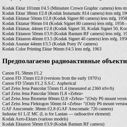
Kodak Ektar 101mm f/4.5 (Miniature Crown Graphic camera) lens m
Kodak Ektar 38mm f/2.8 (Kodak Instamatic 814 camera) lens mfg 
Kodak Ektanar 50mm f/2.8 (Kodak Signet 80 camera) lens mfg. 19
Kodak Ektanar 90mm f/4 (Kodak Signet 80 camera) lens mfg. 195
Kodak Ektanar, 44mm f/2.8 (Kodak Signet 30, Kodak Signet 50, Ko
Kodak Ektanon 50mm f/3.9 (Kodak Bantam RF camera) lens mfg. 
Kodak Ektanon 46mm f/3.5 (Kodak Signet 40 camera) lens mfg. 1
Kodak Anastar 44mm f/3.5 (Kodak Pony IV camera)
Kodak Color Printing Ektar 96mm f/4.5 lens mfg. 1963
Предполагаемо радиоактивные объект
Canon FL 58mm f/1.2
Canon FD 35mm f/2.0 (versions from the early 1970's)
Canon FD 55mm f/1.2 S.S.C. Aspherical
Carl Zeiss Jena Pancolar 55mm f1.4 (measured at 2360 nSv/h)
Carl Zeiss Jena Pancolar 50mm f1.8 «Zebra»
Carl Zeiss Jena Biometar 80mm f2.8 «Zebra» "(Only P6 mount versio
Carl Zeiss Jena Flektogon 50mm f4 «Zebra» "(Only P6 mount versio
GAF Anscomatic 38mm f/2.8 (GAF Anscomatic 726 camera)
Industar 61 L/Z MC (L is for Lantan — radioactive element)
Kodak Aero-Ektars (various models)
Kodak Ektanon 50mm f/3.9 (Kodak Bantam RF camera)