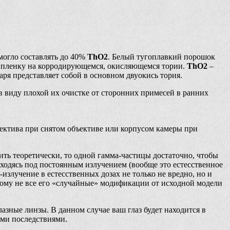
могло составлять до 40%
ThO2
. Белый тугоплавкий порошок
 пленку на корродирующемся, окисляющемся тории.
ThO2
–
аря представляет собой в основном двуокись тория.
 в виду плохой их очистке от сторонних примесей в ранних
бъектива при снятом объективе или корпусом камеры при
ить теоретически, то одной гамма-частицы достаточно, чтобы
аходясь под постоянным излучением (вообще это естесственное
излучение в естесственных дозах не только не вредно, но и
тому не все его «случайные» модификации от исходной модели
азные линзы. В данном случае ваш глаз будет находится в
ыми последствиями.