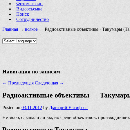
Фотомагазин
Видеосъемка
Поиск
Сотрудничество
Главная
→
всякое
→ Радиоактивные объективы - Такумары (Ta
Навигация по записям
←
Предыдущая
Следующая
→
Радиоактивные объективы — Такумары
Posted on
03.11.2012
by
Дмитрий Евтифеев
Не знаю, слышали ли вы, но среди объективов, производивших
Радиоактивные Такумары