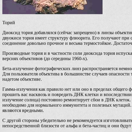
Торий
Диоксид тория добавлялся (сейчас запрещено) в линзы объекти
двуокиси тория имеет структуру флюорита. Его получают при 
соединение довольно прочное и весьма термостойкое. Достаточн
Производные тория и в частности соли диоксида тория испуска
версиях объективов (до середины 1960-х).
Бета-излучение фотографических линз распространяется немно
Для пользователя объектива в большинстве случаев опасности 
надетом объективе.
Гамма-излучения как правило нет или оно в пределах общего ф
прошить вас насквозь и повредить ДНК клетки и впоследствии 
излучение солнца) постоянно ремонтирует сбои в ДНК клеток. 
необходимо для нормального иммунитета и полезных мутаций.
являются вредными.
С другой стороны убедительно не рекомендуется изготовливать 
непосредственной близости от альфа и бета-частиц и они будут