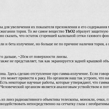
ва для увеличения их показателя преломления и его содержания 
сжигании тория. То же самое вещество
ThO2
образует защитную
о сказать, что остаток сгоревшей калильной сетки газового фон
ли и бета излучение, но больше не по причине наличия тория, а
го дальше, ~20см от поверхности линзы.
также не представляет, так как экранируется задней крышкой о
она. Здесь сделаю отступление про гамма-излучение. Если говор
это может привести к раку. Но организм наш так устроен, что н
Есть некоторые научные работы, которые утверждают, что гамма-
 Человеческий организм является аналоговым уствойством и по
из линз радиоактивного объектива телескопы, монокли, очки, гл
 воздействовать непосредственно на сетчатку глаза с необратим