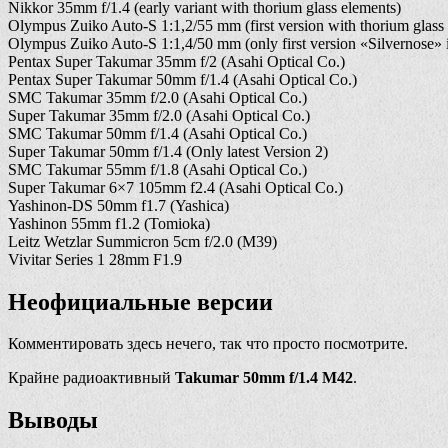
Nikkor 35mm f/1.4 (early variant with thorium glass elements)
Olympus Zuiko Auto-S 1:1,2/55 mm (first version with thorium glass
Olympus Zuiko Auto-S 1:1,4/50 mm (only first version «Silvernose» 
Pentax Super Takumar 35mm f/2 (Asahi Optical Co.)
Pentax Super Takumar 50mm f/1.4 (Asahi Optical Co.)
SMC Takumar 35mm f/2.0 (Asahi Optical Co.)
Super Takumar 35mm f/2.0 (Asahi Optical Co.)
SMC Takumar 50mm f/1.4 (Asahi Optical Co.)
Super Takumar 50mm f/1.4 (Only latest Version 2)
SMC Takumar 55mm f/1.8 (Asahi Optical Co.)
Super Takumar 6×7 105mm f2.4 (Asahi Optical Co.)
Yashinon-DS 50mm f1.7 (Yashica)
Yashinon 55mm f1.2 (Tomioka)
Leitz Wetzlar Summicron 5cm f/2.0 (M39)
Vivitar Series 1 28mm F1.9
Неофициальные версии
Комментировать здесь нечего, так что просто посмотрите.
Крайне радиоактивный
Takumar 50mm f/1.4 М42
.
Выводы