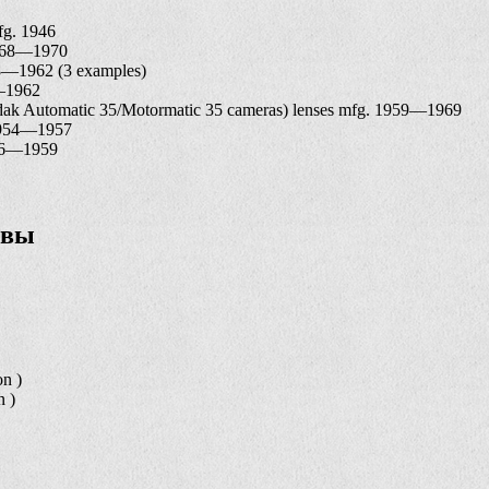
fg. 1946
1968—1970
58—1962 (3 examples)
8—1962
dak Automatic 35/Motormatic 35 cameras) lenses mfg. 1959—1969
1954—1957
956—1959
ивы
n )
n )