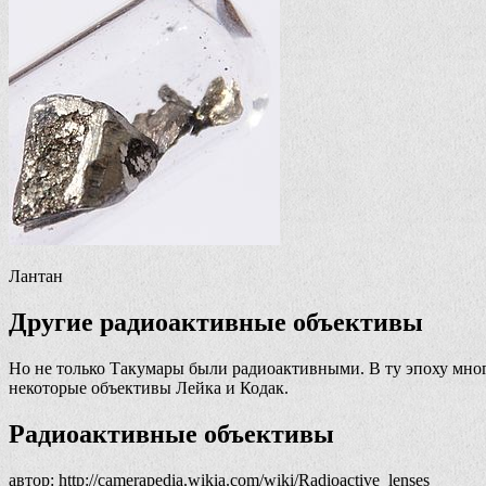
Лантан
Другие радиоактивные объективы
Но не только Такумары были радиоактивными. В ту эпоху мно
некоторые объективы Лейка и Кодак.
Радиоактивные объективы
автор: http://camerapedia.wikia.com/wiki/Radioactive_lenses