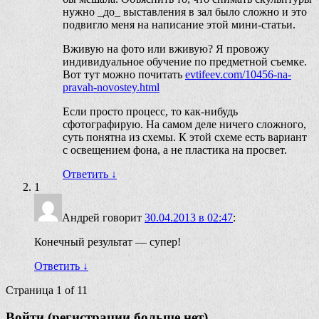
нужно _до_ выставления в зал было сложно и это
подвигло меня на написание этой мини-статьи.
Вживую на фото или вживую? Я провожу
индивидуальное обучение по предметной съемке.
Вот тут можно почитать
evtifeev.com/10456-na-
pravah-novostey.html
Если просто процесс, то как-нибудь
сфотографирую. На самом деле ничего сложного,
суть понятна из схемы. К этой схеме есть вариант
с освещением фона, а не пластика на просвет.
Ответить
↓
1
Андрей
говорит
30.04.2013 в 02:47
:
Конечный результат — супер!
Ответить
↓
Страница 1 of 1
1
Войти (регистрации больше нет)