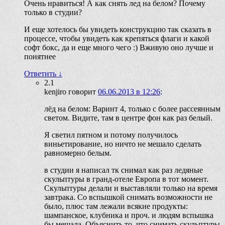
Очень нравиться! А как снять лед на белом? Почему
только в студии?
И еще хотелось бы увидеть конструкцию так сказать в
процессе, чтобы увидеть как крепяться флаги и какой
софт бокс, да и еще много чего :) Вживую оно лучше и
понятнее
Ответить
↓
2.1
kenjiro
говорит
06.06.2013 в 12:26
:
лёд на белом: Варинт 4, только с более рассеянным
светом. Видите, там в центре фон как раз белый.
Я светил пятном и потому получилось
виньетирование, но ничто не мешало сделать
равномерно белым.
в студии я написал тк снимал как раз ледяные
скульптуры в гранд-отеле Европа в тот момент.
Скульптуры делали и выставляли только на время
завтрака. Со вспышкой снимать возможности не
было, плюс там лежали всякие продукты:
шампанское, клубника и проч. и людям вспышка
бы мешала. Объяснить то, что снимать скульптуры