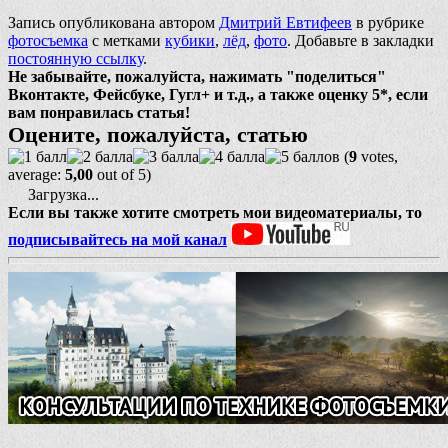
Запись опубликована автором
Дмитрий Евтифеев
в рубрике
фотосъемка
с метками
кубики
,
лёд
,
фото
. Добавьте в закладки
постоянную ссылку
.
Не забывайте, пожалуйста, нажимать "поделиться"
Вконтакте, Фейсбуке, Гугл+ и т.д., а также оценку 5*, если
вам понравилась статья!
Оцените, пожалуйста, статью
(
9
votes,
average:
5,00
out of 5)
Загрузка...
Если вы также хотите смотреть мои видеоматериалы, то
подписывайтесь на мой канал