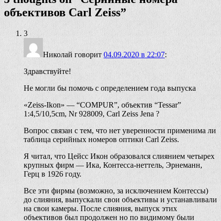
объективов Carl Zeiss
”
3
Николай
говорит
04.09.2020 в 22:07
:
Здравствуйте!
Не могли бы помочь с определением года выпуска
«Zeiss-Ikon» — “COMPUR”, объектив “Tessar”
1:4,5/10,5cm, Nr 928009, Carl Zeiss Jena ?
Вопрос связан с тем, что нет уверенности применима ли
таблица серийных номеров оптики Carl Zeiss.
Я читал, что Цейсс Икон образовался слиянием четырех
крупных фирм — Ика, Контесса-неттель, Эрнеманн,
Герц в 1926 году.
Все эти фирмы (возможно, за исключением Контессы)
до слияния, выпускали свои объективы и устанавливали
на свои камеры. После слияния, выпуск этих
объективов был продолжен но по видимому были