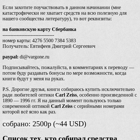
Если захотите поучаствовать в данном начинании (мне
катастрофически не хватает средств на всю полезную для
нашего сообщества литературу), то вот реквизиты:
на банковскую карту Сбербанка
---------------------------------
номер карты: 4276 5500 7384 5383
Получатель: Евтифеев Дмитрий Сергеевич
paypal:
di@vargone.ru
Подписывайтесь, пожалуйста, в комментариях к переводу —
потом буду раздавать бонусы по мере возможности, когда
книги будут у меня на руках.
P.S. Дорогие друзья, книги собираюсь купить исключительно
ради любителей оптики
Carl Zeiss
, особенно произведенной с
1890 — 1996 гг. Я на данный момент пользуюсь только
современной оптикой
Carl Zeiss
с серийными номерами
которой всё ясно как раз.
собрано: 2500р (~44 USD)
Список тех, кто собирал средства