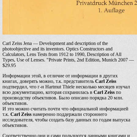
Carl Zeiss Jena — Development and description of the
photoobjective and its inventors. Optics Constructors and
Calculators, Lens Tests from 1912 to 1990, Description of All
Types, Use of Lenses. "Private Prints, 2nd Edition, Munich 2007 —
$29.95
Информации этой, в отличие от информации в других
книгах, доверять можно, т.к. представитель
Carl Zeiss
подтвердил, что г-н Hartmut Thiele несколько месяцев изучал
всю документацию, которая сохранилась в
Carl Zeiss
по
производству объективов. Было описано порядка 20 млн.
объективов.
И это можно считать почти что официальной информацией
т.к.
Carl Zeiss
намеренно поддержали стороннего
исследователя, чтобы создать базу данных по годам выпуска
объективов.
Соответственно они и сами пользуются данными книгами и