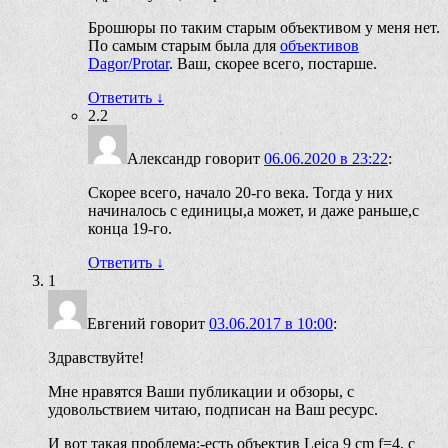
Брошюры по таким старым объективом у меня нет.
По самым старым была для
объективов
Dagor/Protar
. Ваш, скорее всего, постарше.
Ответить
↓
2.2
Александр
говорит
06.06.2020 в 23:22
:
Скорее всего, начало 20-го века. Тогда у них
начиналось с единицы,а может, и даже раньше,с
конца 19-го.
Ответить
↓
1
Евгений
говорит
03.06.2017 в 10:00
:
Здравствуйте!
Мне нравятся Ваши публикации и обзоры, с
удовольствием читаю, подписан на Ваш ресурс.
И вот такая проблема:-есть объектив Leica 9 cm f=4, с