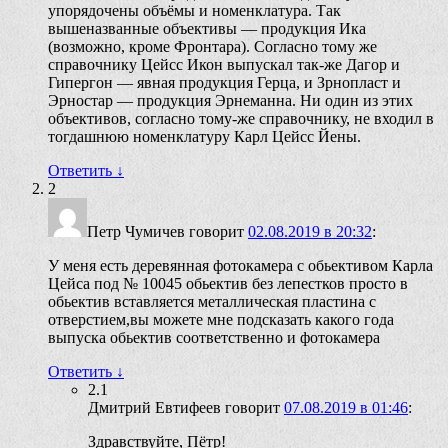
упорядочены объёмы и номенклатура. Так
вышеназванные объективы — продукция Ика
(возможно, кроме Фронтара). Согласно тому же
справочнику Цейсс Икон выпускал так-же Дагор и
Гипергон — явная продукция Герца, и Зрнопласт и
Эрностар — продукция Эрнеманна. Ни один из этих
объективов, согласно тому-же справочнику, не входил в
тогдашнюю номенклатуру Карл Цейсс Йены.
Ответить
↓
2
Петр Чумичев
говорит
02.08.2019 в 20:32
:
У меня есть деревянная фотокамера с обьективом Карла
Цейса под № 10045 обьектив без лепестков просто в
обьектив вставляется металлическая пластина с
отверстием,вы можете мне подсказать какого года
выпуска обьектив соответственно и фотокамера
Ответить
↓
2.1
Дмитрий Евтифеев
говорит
07.08.2019 в 01:46
:
Здравствуйте, Пётр!