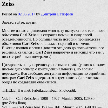
Zeiss
Posted on
02.06.2017
by
Дмитрий Евтифеев
Здравствуйте, друзья!
Многие из вас спрашивали меня дату выпуска того или иного
объектива
Carl Zeiss
и я старался помочь в силу своей
осведомленности. Но большая часть истории производства
объективов
Carl Zeiss
оставалась скрытой и от меня.
В конце концов я решил довести это дело до положительного
решения, связался с
Carl Zeiss
напрямую и выяснил что там у
них с серийными номерами :)
Цитировать нашу переписку я не имею права (у них в каждом
письме дисклеймер о конфиденциальности), но вольно
перескажу. Вся свободно доступная информация по серийным
номерам
Carl Zeiss
содержится в трех книгах (и четвертая
общая по создателям объективов):
THIELE, Hartmut: Fabrikationsbuch Photooptik
Vol. I — Carl Zeiss Jena 1890—1927, Munich 2005, €29.80. —
(pre Zeiss Ikon)
Vol. II — Carl Zeiss Jena 1927—1991, Munich 2005, €49.80. —