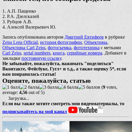
1. А.П. Пащенко
2. Р.А. Дзелскалей
3. Рубцов А.В.
4. Алексей Валерьевич Ю.
Запись опубликована автором
Дмитрий Евтифеев
в рубрике
Zeiss Lens Official
,
история фотографии
,
Объективы
,
Объективы Carl Zeiss
,
фотосъемка
,
фототехника
с метками
Carl Zeiss
,
serial numbers
,
книга
,
серийные номера
. Добавьте в
закладки
постоянную ссылку
.
Не забывайте, пожалуйста, нажимать "поделиться"
Вконтакте, Фейсбуке, Гугл+ и т.д., а также оценку 5*, если
вам понравилась статья!
Оцените, пожалуйста, статью
(
9
votes,
average:
4,56
out of 5)
Загрузка...
Если вы также хотите смотреть мои видеоматериалы, то
подписывайтесь на мой канал