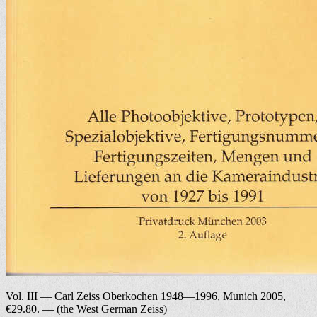
Vol. III — Carl Zeiss Oberkochen 1948—1996, Munich 2005,
€29.80. — (the West German Zeiss)