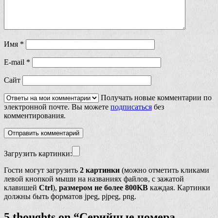
Имя
*
E-mail
*
Сайт
Получать новые комментарии по
электронной почте. Вы можете
подписаться
без
комментирования.
Загрузить картинки:
Гости могут загрузить
2 картинки
(можно отметить кликами
левой кнопкой мыши на названиях файлов, с зажатой
клавишей
Ctrl
),
размером не более 800KB
каждая. Картинки
должны быть форматов jpeg, pjpeg, png.
5 thoughts on “
Серийные номера