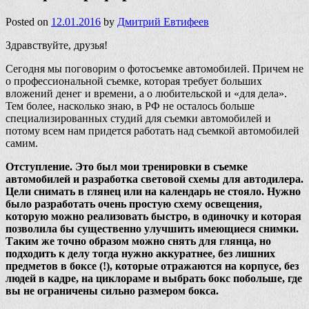
Posted on
12.01.2016
by
Дмитрий Евтифеев
Здравствуйте, друзья!
Сегодня мы поговорим о фотосъемке автомобилей. Причем не
о профессиональной съемке, которая требует больших
вложений денег и времени, а о любительской и «для дела».
Тем более, насколько знаю, в РФ не осталось больше
специализированных студий для съемки автомобилей и
потому всем нам придется работать над съемкой автомобилей
самим.
Отступление. Это был мои тренировки в съемке
автомобилей и разработка световой схемы для автодилера.
Цели снимать в глянец или на календарь не стояло. Нужно
было разработать очень простую схему освещения,
которую можно реализовать быстро, в одиночку и которая
позволила бы существенно улучшить имеющиеся снимки.
Таким же точно образом можно снять для глянца, но
подходить к делу тогда нужно аккуратнее, без лишних
предметов в боксе (!), которые отражаются на корпусе, без
людей в кадре, на циклораме и выбрать бокс побольше, где
вы не ограничены сильно размером бокса.