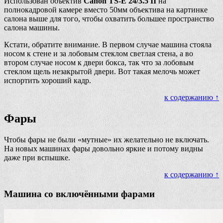
Использован объектив
Canon TS-E 24/3.5 II
на
полнокадровой камере вместо 50мм объектива на картинке
салона выше для того, чтобы охватить большее пространство
салона машины.
Кстати, обратите внимание. В первом случае машина стояла
носом к стене и за лобовым стеклом светлая стена, а во
втором случае носом к двери бокса, так что за лобовым
стеклом щель незакрытой двери. Вот такая мелочь может
испортить хороший кадр.
к содержанию ↑
Фары
Чтобы фары не были «мутные» их желательно не включать.
На новых машинах фары довольно яркие и потому видны
даже при вспышке.
к содержанию ↑
Машина со включёнными фарами