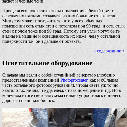
засвет и черные тени.
Проще всего покрасить стены помещения в белый цвет и
освещая их пятнами создавать из них большие отражатели.
Минусом может послужить то, что у всех обычных
помещений есть стык стен с потолком под 90 град. и есть стык
стен с полом тоже под 90 град. Потому эти углы могут быть
видны на машине и освещенность их ниже, чем у остальной
поверхности т.к. они дальше от объекта.
к содержанию ↑
Осветительное оборудование
Сначала мы взяли с собой студийный генератор (любезно
предоставленный компанией
Photoprocenter
, как и бОльшая
часть остального фотооборудования), чтобы света уж точно
хватило т.к. не знали куда едем, что за помещение и т.д. Но в
конечном итоге световая схема сильно упростилась и ничего
дорогого не понадобилось.