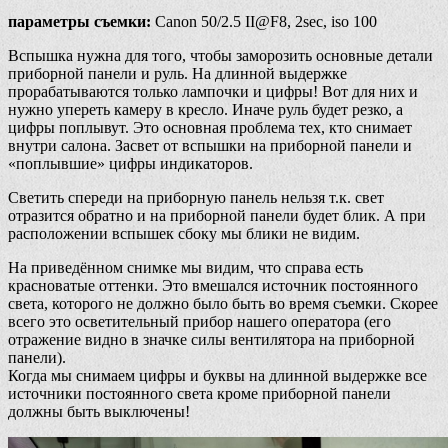
параметры съемки:
Canon 50/2.5 II@F8, 2sec, iso 100
Вспышка нужна для того, чтобы заморозить основные детали
приборной панели и руль. На длинной выдержке
прорабатываются только лампочки и цифры! Вот для них и
нужно упереть камеру в кресло. Иначе руль будет резко, а
цифры поплывут. Это основная проблема тех, кто снимает
внутри салона. Засвет от вспышки на приборной панели и
«поплывшие» цифры индикаторов.
Светить спереди на приборную панель нельзя т.к. свет
отразится обратно и на приборной панели будет блик. А при
расположении вспышек сбоку мы блики не видим.
На приведённом снимке мы видим, что справа есть
красноватые оттенки. Это вмешался источник постоянного
света, которого не должно было быть во время съемки. Скорее
всего это осветительный прибор нашего оператора (его
отражение видно в значке силы вентилятора на приборной
панели).
Когда мы снимаем цифры и буквы на длинной выдержке все
источники постоянного света кроме приборной панели
должны быть выключены!