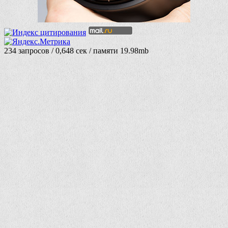
234 запросов / 0,648 сек / памяти 19.98mb