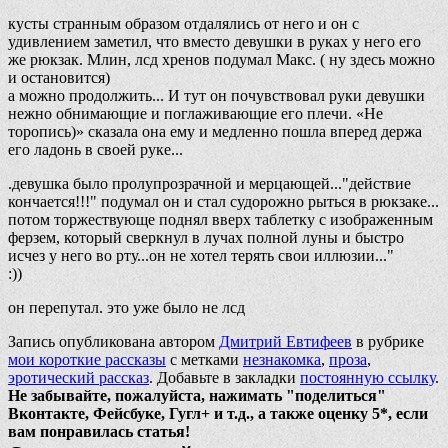
кусты странным образом отдалялись от него и он с
удивлением заметил, что вместо девушки в руках у него его
же рюкзак. Млин, лсд хренов подумал Макс. ( ну здесь можно
и остановится)
а можно продолжить... И тут он почувствовал руки девушки
нежно обнимающие и поглаживающие его плечи. «Не
торопись)» сказала она ему и медленно пошла вперед держа
его ладонь в своей руке...
.девушка было пролупрозрачной и мерцающей..."действие
кончается!!!" подумал он и стал судорожно рыться в рюкзаке...
потом торжествующе поднял вверх таблетку с изображенным
ферзем, который сверкнул в лучах полной луны и быстро
исчез у него во рту...он не хотел терять свои иллюзии..."
:))
он перепутал. это уже было не лсд
Запись опубликована автором
Дмитрий Евтифеев
в рубрике
мои короткие рассказы
с метками
незнакомка
,
проза
,
эротический рассказ
. Добавьте в закладки
постоянную ссылку
.
Не забывайте, пожалуйста, нажимать "поделиться"
Вконтакте, Фейсбуке, Гугл+ и т.д., а также оценку 5*, если
вам понравилась статья!