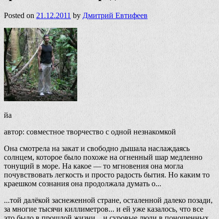
Posted on
21.12.2011
by
Дмитрий Евтифеев
йа
автор: совместное творчество с одной незнакомкой
Она смотрела на закат и свободно дышала наслаждаясь
солнцем, которое было похоже на огненный шар медленно
тонущий в море. На какое — то мгновения она могла
почувствовать легкость и просто радость бытия. Но каким то
краешком сознания она продолжала думать о...
...той далёкой заснеженной стране, осталенной далеко позади,
за многие тысячи киллиметров... и ей уже казалось, что все
это было в прошлой жизни... и суровые люди в поношенных