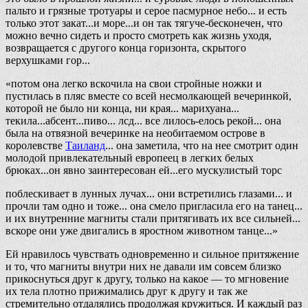
пальто и грязные тротуары и серое пасмурное небо... и есть
только этот закат...и море...и он так тягуче-бесконечен, что
можно вечно сидеть и просто смотреть как жизнь уходя,
возвращается с другого конца горизонта, скрытого
верхушками гор...
«потом она легко вскочила на свои стройные ножки и
пустилась в пляс вместе со всей несмолкающей вечеринкой,
которой не было ни конца, ни края... марихуана...
текила...абсент...пиво... лсд... все лилось-елось рекой... она
была на отвязной вечеринке на необитаемом острове в
королевстве
Таиланд
... она заметила, что на нее смотрит один
молодой привлекательный европеец в легких белых
брюках...он явно заинтересован ей...его мускулистый торс
поблескивает в лунных лучах... они встретились глазами... и
прочли там одно и тоже... она смело пригласила его на танец...
и их внутренние магниты стали притягивать их все сильней...
вскоре они уже двигались в яростном животном танце...»
Ей нравилось чувствать одновременно и сильное притяжение
и то, что магниты внутри них не давали им совсем близко
прикоснуться друг к другу, только на какое — то мгновение
их тела плотно прижимались друг к другу и так же
стремительно отдалялись продолжая кружиться. И каждый раз