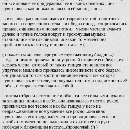
он все дольше её придерживал её в своих объятиях , она
чувствовала как он жадно вдыхал её запах , а он...
... втягивал расширяюшимися ноздрями густой и плотный
запах ее разгоряченного тела... их бедра иногда соприкосались
придавая движениям новые нотки... мысли улетали куда-то
далеко и чужие голоса вокруг и грохочущая музыка
становились еле слышными...в какой-то момент она
приблизилась к его уху и прошептала: « (
( похоже ты хочешь черную смелую женщину? ладно...)
...»да" и нежно провела по внутренней стороне его бедра, едва
касаясь члена, который от таких танцев становился все
упругее и медленно прижалась низом живота к его бедрам.
Он удивился той легкости и одновременно силе которая
чувствовалась в её теле, он ощущал теплоту и подвижность её
лобка, и старался совладать с собой...
...потом отбросил стеснение и обхватил ее сильными руками
за ягодицы, прижав к себе...она извивалась у него в руках,
прижимаясь все теснее и как бы танцуя у него на
бедрах...взаимное возбуждение все росло...она явно
чувствовала его твердный член и провоцировала его... в
какой-то момент он не выдержал и схватив ее на руки
побежал к ближайшим кустам...(продолжай :)) )