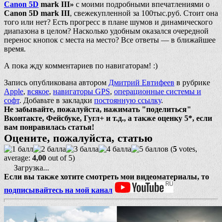
Canon 5D
mark III»
с моими подробными впечатлениями о
Canon 5D mark III
, свежекупленной за 100тыс.руб. Стоит она
того или нет? Есть прогресс в плане шумов и динамического
диапазона в целом? Насколько удобным оказался очередной
перенос кнопок с места на место? Все ответы — в ближайшее
время.
А пока жду комментариев по навигаторам! :)
Запись опубликована автором
Дмитрий Евтифеев
в рубрике
Apple
,
всякое
,
навигаторы GPS
,
операционные системы и
софт
. Добавьте в закладки
постоянную ссылку
.
Не забывайте, пожалуйста, нажимать "поделиться"
Вконтакте, Фейсбуке, Гугл+ и т.д., а также оценку 5*, если
вам понравилась статья!
Оцените, пожалуйста, статью
(
5
votes,
average:
4,00
out of 5)
Загрузка...
Если вы также хотите смотреть мои видеоматериалы, то
подписывайтесь на мой канал