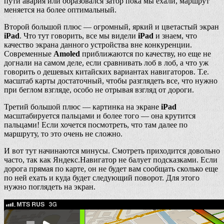
пути авария или образовался затор пока мы ехали, маршрут
меняется на более оптимальный.
Второй большой плюс — огромный, яркий и цветастый экран
iPad
. Что тут говорить, все мы видели
iPad
и знаем, что
качество экрана данного устройства вне конкуренции.
Современные
Amoled
приближаются по качеству, но еще не
догнали на самом деле, если сравнивать лоб в лоб, а что уж
говорить о дешевых китайских вариантах навигаторов. Т.е.
масштаб карты достаточный, чтобы разглядеть все, что нужно
при беглом взгляде, особо не отрывая взгляд от дороги.
Третий большой плюс — картинка на экране
iPad
масштабируется пальцами и более того — она крутится
пальцами! Если хочется посмотреть, что там далее по
маршруту, то это очень не сложно.
И вот тут начинаются минусы. Смотреть приходится довольно
часто, так как Яндекс.Навигатор не балует подсказками. Если
дорога прямая по карте, он не будет вам сообщать сколько еще
по ней ехать и куда будет следующий поворот. Для этого
нужно поглядеть на экран.