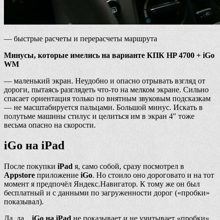
— быстрые расчеты и перерасчеты маршрута
Минусы, которые имелись на варианте КПК HP 4700 + iGo
WM
— маленький экран. Неудобно и опасно отрывать взгляд от
дороги, пытаясь разглядеть что-то на мелком экране. Сильно
спасает ориентация только по внятным звуковым подсказкам
— не масштабируется пальцами. Большой минус. Искать в
полутьме машины стилус и целиться им в экран 4" тоже
весьма опасно на скорости.
iGo на iPad
После покупки
iPad
я, само собой, сразу посмотрел в
Appstore
приложение
iGo
. Но стоило оно дороговато и на тот
момент я предпочёл Яндекс.Навигатор. К тому же он был
бесплатный и с данными по загруженности дорог («пробки»
показывал).
Да, да...
iGo на iPad
не показывает и не учитывает «пробки»