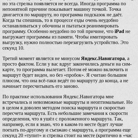
но эта стрелка появляется не всегда. Иногда программа по
непонятной причине показывает машину точкой. Точка
двигается по маршруту, но программа подсказок не даёт.
Когда ты спешишь, то в процессе езды очень неудобно
останавливаться у обочины и пытаться реанимировать
программу. Особенно неудобно по той причине, что
iPad
не
выгружает программы из памяти. Чтобы имитировать
выгрузку, нужно полностью перезагрузить устройство. Это
секунд 10.
Третий момент является не минусом
Яндекс.Навигатора
, а
просто фактом. Если у вас вдруг закончились деньги на сим-
карте, то программа вылетает. Потом её можно включить и
маршрут будет виден, но без «пробок». Я считаю большим
плюсом, что она всё-таки ведёт по маршруту до конца, а не
начинает пересчитывать его заново.
По практике использования Яндекс.Навигатора мне
встречались и невозможные маршруты и неоптимальные. Но
в целом я доволен методом поиска маршрута и скоростью
пересчета маршрута. Есть небольшие замечания к скорости
определения, что я ушёл с проложенного маршрута. Так,
например, если я знаю, что в каком-то месте будет лучше
поехать по-другому и съезжаю с маршрута, а программа еще
секунд 20 «тупит» и стрелка стоит на месте (критично в «час