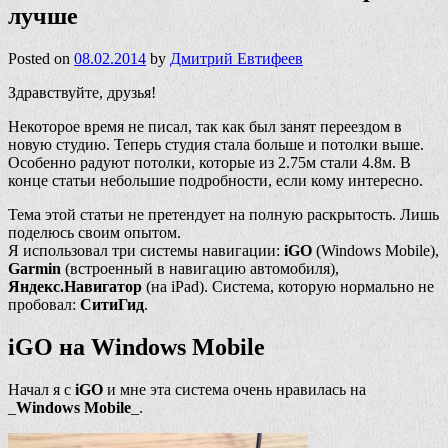
лучше
Posted on
08.02.2014
by
Дмитрий Евтифеев
Здравствуйте, друзья!
Некоторое время не писал, так как был занят переездом в
новую студию. Теперь студия стала больше и потолки выше.
Особенно радуют потолки, которые из 2.75м стали 4.8м. В
конце статьи небольшие подробности, если кому интересно.
Тема этой статьи не претендует на полную раскрытость. Лишь
поделюсь своим опытом.
Я использовал три системы навигации:
iGO
(Windows Mobile),
Garmin
(встроенный в навигацию автомобиля),
Яндекс.Навигатор
(на iPad). Система, которую нормально не
пробовал:
СитиГид
.
iGO на Windows Mobile
Начал я с
iGO
и мне эта система очень нравилась на
_
Windows Mobile
_.