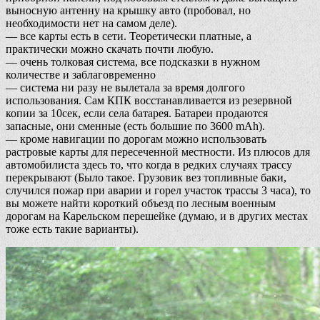
выносную антенну на крышку авто (пробовал, но
необходимости нет на самом деле).
— все карты есть в сети. Теоретически платные, а
практически можно скачать почти любую.
— очень толковая система, все подсказки в нужном
количестве и заблаговременно
— система ни разу не вылетала за время долгого
использования. Сам КПК восстанавливается из резервной
копии за 10сек, если села батарея. Батареи продаются
запасные, они сменные (есть большие по 3600 mAh).
— кроме навигации по дорогам можно использовать
растровые карты для пересеченной местности. Из плюсов для
автомобилиста здесь то, что когда в редких случаях трассу
перекрывают (Было такое. Грузовик вез топливные баки,
случился пожар при аварии и горел участок трассы 3 часа), то
вы можете найти короткий объезд по лесным военным
дорогам на Карельском перешейке (думаю, и в других местах
тоже есть такие варианты).