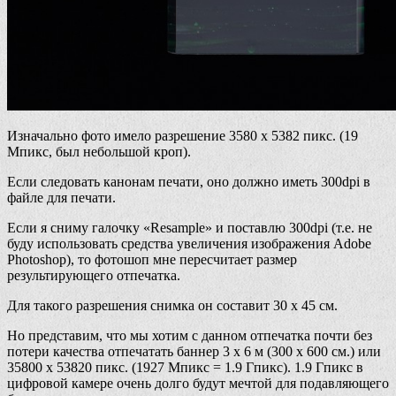
Изначально фото имело разрешение 3580 х 5382 пикс. (19
Мпикс, был небольшой кроп).
Если следовать канонам печати, оно должно иметь 300dpi в
файле для печати.
Если я сниму галочку «Resample» и поставлю 300dpi (т.е. не
буду использовать средства увеличения изображения Adobe
Photoshop), то фотошоп мне пересчитает размер
результирующего отпечатка.
Для такого разрешения снимка он составит 30 х 45 см.
Но представим, что мы хотим с данном отпечатка почти без
потери качества отпечатать баннер 3 х 6 м (300 х 600 см.) или
35800 х 53820 пикс. (1927 Мпикс = 1.9 Гпикс). 1.9 Гпикс в
цифровой камере очень долго будут мечтой для подавляющего