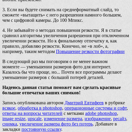
3. Если вы будете снимать на среднеформатный слайд, то
сможете «вытащить» с него разрешения намного большем,
чем с цифровой камеры. До 100 Мпикс.
4. Не забывайте о методах повышения резкости. Я в статье
сравнил алгоритмы увеличения разрешения при отключенном
увеличении резкости. Но к финальному отпечатку я, как
правило, добавляю резкости. Конечно, не «в лоб», а,
например, таким методом
Повышение резкости фотографии
В следующий раз мы поговорим о не менее важном
моменте — уменьшении размеров фото для интернет.
Казалось бы что проще, но... Почти все программы делают
уменьшение размеров с большой потерей деталей.
Надеюсь данная статья поможет вам сделать красивые
большие отпечатки ваших снимков!
Запись опубликована автором
Дмитрий Евтифеев
в рубрике
всякое
,
обработка в photoshop
,
операционные системы и софт
,
ответы на вопросы читателей
с метками
adobe photoshop
,
image resize
,
upscale
,
изменение размера
,
изображение
,
ресайз
,
снимка
,
увеличение размера фото без потерь
. Добавьте в
закладки
постоянную ссылку
.