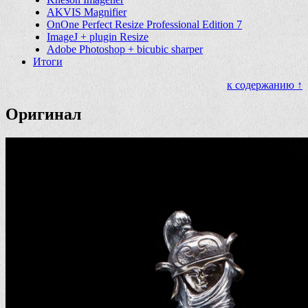
AKVIS Magnifier
OnOne Perfect Resize Professional Edition 7
ImageJ + plugin Resize
Adobe Photoshop + bicubic sharper
Итоги
к содержанию ↑
Оригинал