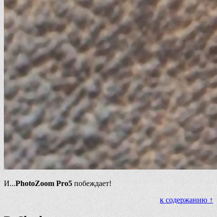
И...
PhotoZoom Pro5
побеждает!
к содержанию ↑