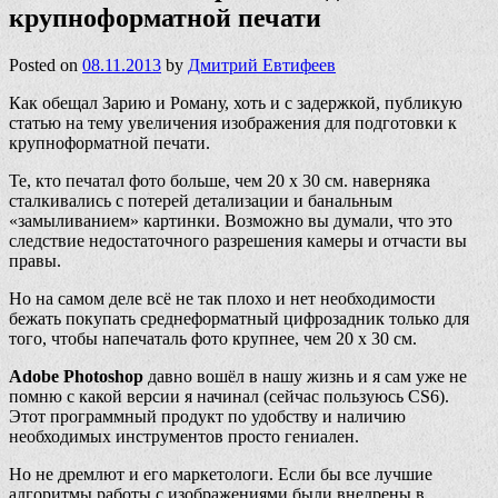
крупноформатной печати
Posted on
08.11.2013
by
Дмитрий Евтифеев
Как обещал Зарию и Роману, хоть и с задержкой, публикую
статью на тему увеличения изображения для подготовки к
крупноформатной печати.
Те, кто печатал фото больше, чем 20 х 30 см. наверняка
сталкивались с потерей детализации и банальным
«замыливанием» картинки. Возможно вы думали, что это
следствие недостаточного разрешения камеры и отчасти вы
правы.
Но на самом деле всё не так плохо и нет необходимости
бежать покупать среднеформатный цифрозадник только для
того, чтобы напечаталь фото крупнее, чем 20 х 30 см.
Adobe Photoshop
давно вошёл в нашу жизнь и я сам уже не
помню с какой версии я начинал (сейчас пользуюсь CS6).
Этот программный продукт по удобству и наличию
необходимых инструментов просто гениален.
Но не дремлют и его маркетологи. Если бы все лучшие
алгоритмы работы с изображениями были внедрены в