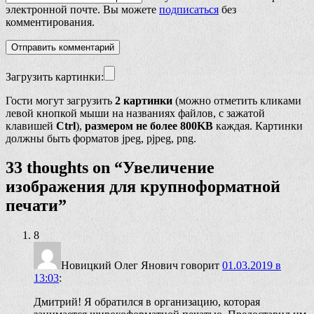
электронной почте. Вы можете
подписаться
без
комментирования.
Загрузить картинки:
Гости могут загрузить
2 картинки
(можно отметить кликами
левой кнопкой мыши на названиях файлов, с зажатой
клавишей
Ctrl
),
размером не более 800KB
каждая. Картинки
должны быть форматов jpeg, pjpeg, png.
33 thoughts on “
Увеличение
изображения для крупноформатной
печати
”
8
Новицкий Олег Янович
говорит
01.03.2019 в
13:03
:
Дмитрий! Я обратился в организацию, которая