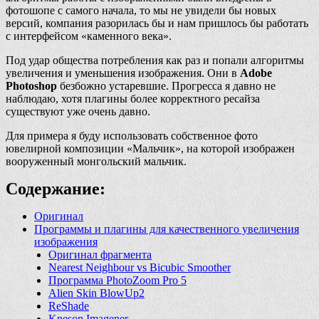
фотошопе с самого начала, то мы не увидели бы новых
версий, компания разорилась бы и нам пришлось бы работать
с интерфейсом «каменного века».
Под удар общества потребления как раз и попали алгоритмы
увеличения и уменьшения изображения. Они в
Adobe
Photoshop
безбожно устаревшие. Прогресса я давно не
наблюдаю, хотя плагины более корректного ресайза
существуют уже очень давно.
Для примера я буду использовать собственное фото
ювелирной композиции «Мальчик», на которой изображен
вооруженный монгольский мальчик.
Содержание:
Оригинал
Программы и плагины для качественного увеличения
изображения
Оригинал фрагмента
Nearest Neighbour vs Bicubic Smoother
Программа PhotoZoom Pro 5
Alien Skin BlowUp2
ReShade
Kneson Imagener