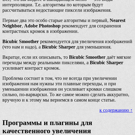
интерполяции. Т.е. алгоритмы по которым будут
рассчитываться недостающие пиксели изображения.
Первые два это особо старые алгоритмы и первый,
Nearest
Neighbor
,
Adobe Photoshop
рекомендует для сохранения
контрастных кромок в изображении.
Bicubic Smoother
рекомендуется для увеличения изображений
(что нам и надо), а
Bicubic Sharper
для уменьшения.
Вкратце, если их описывать, то
Bicubic Smoother
даёт мягкие
переходы между реальными пикселями, а
Bicubic Sharper
усиливает контраст кромок.
Проблема состоит в том, что не всегда при увеличении
изображения нам нужны эти плавные переходы, и при
уменьшении изображения он усиливает кромки слишком
сильно, по-варварски. То же самое можно сделать аккуратно,
вручную и к этому мы вернемся в самом конце статьи.
к содержанию ↑
Программы и плагины для
качественного увеличения