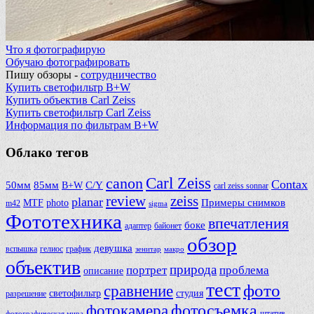
Что я фотографирую
Обучаю фотографировать
Пишу обзоры -
сотрудничество
Купить светофильтр B+W
Купить объектив Carl Zeiss
Купить светофильтр Carl Zeiss
Информация по фильтрам B+W
Облако тегов
Carl Zeiss
canon
Contax
50мм
85мм
B+W
C/Y
carl zeiss sonnar
review
zeiss
planar
Примеры снимков
MTF
photo
m42
sigma
Фототехника
впечатления
боке
адаптер
байонет
обзор
девушка
вспышка
гелиос
график
зенитар
макро
объектив
природа
портрет
проблема
описание
тест
фото
сравнение
светофильтр
студия
разрешение
фотосъемка
фотокамера
фотографическая мира
штатив