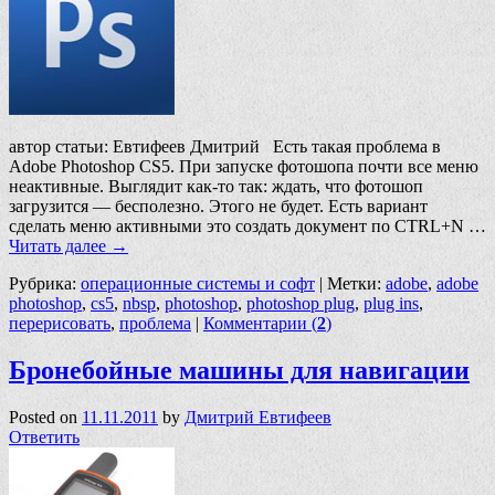
автор статьи: Евтифеев Дмитрий Есть такая проблема в
Adobe Photoshop CS5. При запуске фотошопа почти все меню
неактивные. Выглядит как-то так: ждать, что фотошоп
загрузится — бесполезно. Этого не будет. Есть вариант
сделать меню активными это создать документ по CTRL+N …
Читать далее
→
Рубрика:
операционные системы и софт
|
Метки:
adobe
,
adobe
photoshop
,
cs5
,
nbsp
,
photoshop
,
photoshop plug
,
plug ins
,
перерисовать
,
проблема
|
Комментарии (
2
)
Бронебойные машины для навигации
Posted on
11.11.2011
by
Дмитрий Евтифеев
Ответить