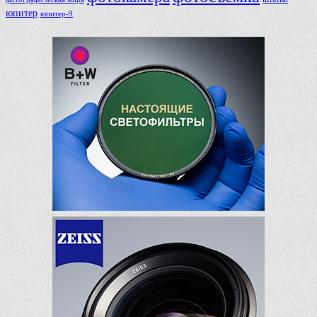
юпитер
юпитер-9