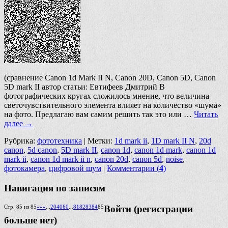
(сравнение Canon 1d Mark II N, Canon 20D, Canon 5D, Canon
5D mark II автор статьи: Евтифеев Дмитрий В
фотографических кругах сложилось мнение, что величина
светочувствительного элемента влияет на количество «шума»
на фото. Предлагаю вам самим решить так это или …
Читать
далее
→
Рубрика:
фототехника
|
Метки:
1d mark ii
,
1D mark II N
,
20d
canon
,
5d canon
,
5D mark II
,
canon 1d
,
canon 1d mark
,
canon 1d
mark ii
,
canon 1d mark ii n
,
canon 20d
,
canon 5d
,
noise
,
фотокамера
,
цифровой шум
|
Комментарии (
4
)
Навигация по записям
Стр. 85 из 85
««
«
...
20
40
60
...
81
82
83
84
85
Войти (регистрации
больше нет)