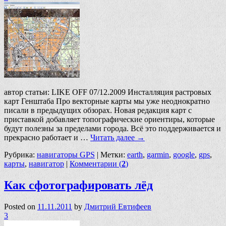
автор статьи: LIKE OFF 07/12.2009 Инсталляция растровых
карт Генштаба Про векторные карты мы уже неоднократно
писали в предыдущих обзорах. Новая редакция карт с
приставкой добавляет топографические ориентиры, которые
будут полезны за пределами города. Всё это поддерживается и
прекрасно работает и …
Читать далее
→
Рубрика:
навигаторы GPS
|
Метки:
earth
,
garmin
,
google
,
gps
,
карты
,
навигатор
|
Комментарии (
2
)
Как сфотографировать лёд
Posted on
11.11.2011
by
Дмитрий Евтифеев
3