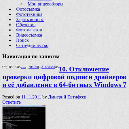
Мои видеообзоры
Фотосъемка
Фототехника
Задать вопрос
Обучение
Фотомагазин
Видеосъемка
Поиск
Сотрудничество
Навигация по записям
Стр. 85 из 85
««
«
...
20
40
60
...
81
82
83
84
85
10. Отключение
проверки цифровой подписи драйверов
и её добавление в 64-битных Windows 7
Posted on
11.11.2011
by
Дмитрий Евтифеев
Ответить