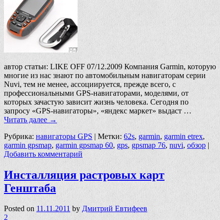
автор статьи: LIKE OFF 07/12.2009 Компания Garmin, которую
многие из нас знают по автомобильным навигаторам серии
Nuvi, тем не менее, ассоциируется, прежде всего, с
профессиональными GPS-навигаторами, моделями, от
которых зачастую зависит жизнь человека. Сегодня по
запросу «GPS-навигаторы», «яндекс маркет» выдаст …
Читать далее
→
Рубрика:
навигаторы GPS
|
Метки:
62s
,
garmin
,
garmin etrex
,
garmin gpsmap
,
garmin gpsmap 60
,
gps
,
gpsmap 76
,
nuvi
,
обзор
|
Добавить комментарий
Инсталляция растровых карт
Генштаба
Posted on
11.11.2011
by
Дмитрий Евтифеев
2