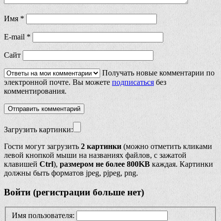
Имя
*
E-mail
*
Сайт
Получать новые комментарии по
электронной почте. Вы можете
подписаться
без
комментирования.
Загрузить картинки:
Гости могут загрузить
2 картинки
(можно отметить кликами
левой кнопкой мыши на названиях файлов, с зажатой
клавишей
Ctrl
),
размером не более 800KB
каждая. Картинки
должны быть форматов jpeg, pjpeg, png.
Войти (регистрации больше нет)
Имя пользователя: