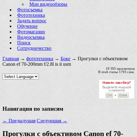
Мои видеообзоры
Фотосъемка
Фототехника
Задать вопрос
Обучение
Фотомагазин
Видеосъемка
Поиск
Сотрудничество
Главная
→
фототехника
→
Боке
→ Прогулки с объективом
Canon ef 70-200mm f/2.8l is ii usm
19 395 просмотров
В этой статье 1793 слов.
Навигация по записям
←
Предыдущая
Следующая
→
Прогулки с объективом Canon ef 70-