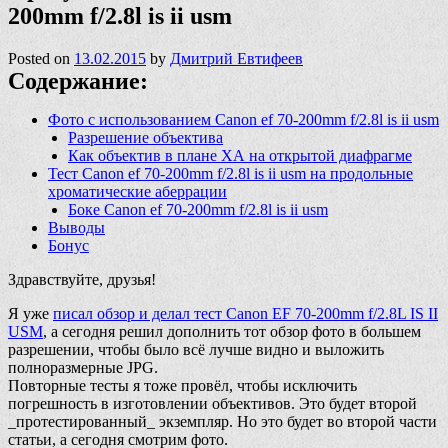
200mm f/2.8l is ii usm
Posted on
13.02.2015
by
Дмитрий Евтифеев
Содержание:
Фото с использованием Canon ef 70-200mm f/2.8l is ii usm
Разрешение объектива
Как объектив в плане ХА на открытой диафрагме
Тест Canon ef 70-200mm f/2.8l is ii usm на продольные
хроматические аберрации
Боке Canon ef 70-200mm f/2.8l is ii usm
Выводы
Бонус
Здравствуйте, друзья!
Я уже
писал обзор и делал тест Canon EF 70-200mm f/2.8L IS II
USM
, а сегодня решил дополнить тот обзор фото в большем
разрешении, чтобы было всё лучше видно и выложить
полноразмерные JPG.
Повторные тесты я тоже провёл, чтобы исключить
погрешность в изготовлении объективов. Это будет второй
_протестированный_ экземпляр. Но это будет во второй части
статьи, а сегодня смотрим фото.