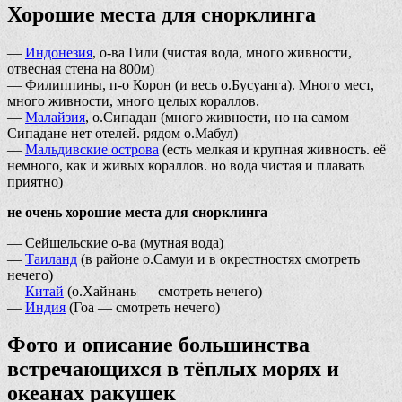
Хорошие места для снорклинга
—
Индонезия
, о-ва Гили (чистая вода, много живности,
отвесная стена на 800м)
— Филиппины, п-о Корон (и весь о.Бусуанга). Много мест,
много живности, много целых кораллов.
—
Малайзия
, о.Сипадан (много живности, но на самом
Сипадане нет отелей. рядом о.Мабул)
—
Мальдивские острова
(есть мелкая и крупная живность. её
немного, как и живых кораллов. но вода чистая и плавать
приятно)
не очень хорошие места для снорклинга
— Сейшельские о-ва (мутная вода)
—
Таиланд
(в районе о.Самуи и в окрестностях смотреть
нечего)
—
Китай
(о.Хайнань — смотреть нечего)
—
Индия
(Гоа — смотреть нечего)
Фото и описание большинства
встречающихся в тёплых морях и
океанах ракушек