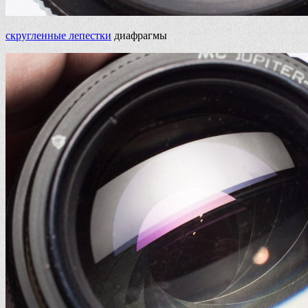
скругленные лепестки
диафрагмы