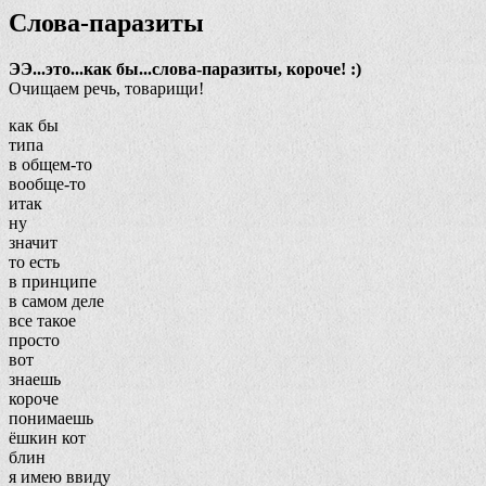
Слова-паразиты
ЭЭ...это...как бы...слова-паразиты, короче! :)
Очищаем речь, товарищи!
как бы
типа
в общем-то
вообще-то
итак
ну
значит
то есть
в принципе
в самом деле
все такое
просто
вот
знаешь
короче
понимаешь
ёшкин кот
блин
я имею ввиду