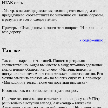
ИТАК
союз.
. Употр. в начале предложения, являющегося выводом из
предыдущего; соответствует по значению сл.: таким образом,
в результате всего, следовательно.
Примеры: «Итак,решим наконец этот вопрос»."И так они шли
всю дорогу".
к содержанию ↑
Так же
Так же — наречие с частицей. Пишется раздельно
соответственно. Когда вы имеете в виду, что-либо сделанное
аналогичным образом, например. «Мальчик присел, я
поступила так же». А вот союз «также» пишется слитно. Его
можно заменить союзом «и» во многих случаях. Например:
«Мы ходили в театр, также мы посетили выставку»
К союзам, как известно, нельзя задать вопрос.
Наречие от союза можно отличить и по вопросу как?: Пётр
решительно выступил вперёд, Александр – также (=и
Александр, акцент на самом действии). — Пётр решительно