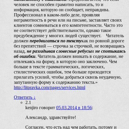
человек не способен грамотно написать, то и
информация, которую он сообщает, неправдива.
Профессионал в каком-либо деле, проявляя
неграмотность в речи или на письме, заставляет своих
клиентов сомневаться в его компетентности. Часто это
не соответствует действительности, однако такое
предубеждение у многих людей существует. Читатель
должен
передвигаться по тексту
как по ровной дороге
без препятствий — строчка за строчкой, не возвращаясь
назад,
не разгадывая словесные ребусы
и
не спотыкаясь
об ошибки
. Читатель должен вникать в содержание, не
отвлекаясь на форму, в которую оно заключено. Чем
больше в тексте грамматических, логических,
стилистических ошибок, тем больше приходится
прилагать усилий, чтобы добраться сквозь неудачную,
запутанную форму к содержанию текста.»
http://litpravka.com/pages/services.html
Ответить
↓
2.1
kenjiro
говорит
05.03.2014 в 18:56
:
Александр, здравствуйте!
Согласен, что есть над чем работать, потому и