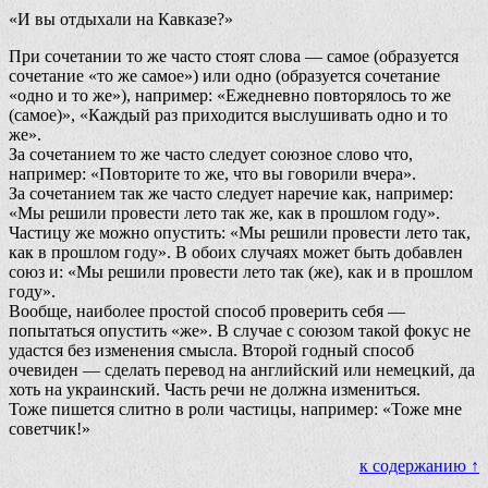
«И вы отдыхали на Кавказе?»
При сочетании то же часто стоят слова — самое (образуется
сочетание «то же самое») или одно (образуется сочетание
«одно и то же»), например: «Ежедневно повторялось то же
(самое)», «Каждый раз приходится выслушивать одно и то
же».
За сочетанием то же часто следует союзное слово что,
например: «Повторите то же, что вы говорили вчера».
За сочетанием так же часто следует наречие как, например:
«Мы решили провести лето так же, как в прошлом году».
Частицу же можно опустить: «Мы решили провести лето так,
как в прошлом году». В обоих случаях может быть добавлен
союз и: «Мы решили провести лето так (же), как и в прошлом
году».
Вообще, наиболее простой способ проверить себя —
попытаться опустить «же». В случае с союзом такой фокус не
удастся без изменения смысла. Второй годный способ
очевиден — сделать перевод на английский или немецкий, да
хоть на украинский. Часть речи не должна измениться.
Тоже пишется слитно в роли частицы, например: «Тоже мне
советчик!»
к содержанию ↑