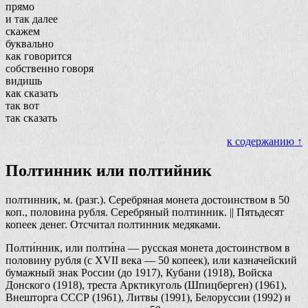
прямо
и так далее
скажем
буквально
как говорится
собственно говоря
видишь
как сказать
так вот
так сказать
к содержанию ↑
Полтинник или полтийник
полтинник, м. (разг.). Серебряная монета достоинством в 50
коп., половина рубля. Серебряный полтинник. || Пятьдесят
копеек денег. Отсчитал полтинник медяками.
Полти́нник, или полти́на — русская монета достоинством в
половину рубля (с XVII века — 50 копеек), или казначейский
бумажный знак России (до 1917), Кубани (1918), Войска
Донского (1918), треста Арктикуголь (Шпицберген) (1961),
Внешторга СССР (1961), Литвы (1991), Белоруссии (1992) и