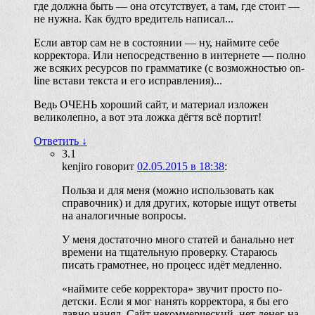
где должна быть — она отсутствует, а там, где стоит —
не нужна. Как будто вредитель написал...
Если автор сам не в состоянии — ну, наймите себе
корректора. Или непосредственно в интернете — полно
же всяких ресурсов по грамматике (с возможностью on-
line встави текста и его исправления)...
Ведь ОЧЕНЬ хороший сайт, и материал изложен
великолепно, а вот эта ложка дёгтя всё портит!
Ответить
↓
3.1
kenjiro
говорит
02.05.2015 в 18:38
:
Польза и для меня (можно использовать как
справочник) и для других, которые ищут ответы
на аналогичные вопросы.
У меня достаточно много статей и банально нет
времени на тщательную проверку. Стараюсь
писать грамотнее, но процесс идёт медленно.
«наймите себе корректора» звучит просто по-
детски. Если я мог нанять корректора, я бы его
давно нанял. Сайт некоммерческий, нет денег на