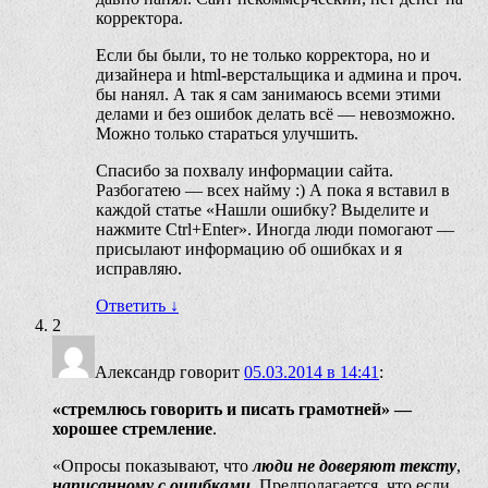
корректора.
Если бы были, то не только корректора, но и
дизайнера и html-верстальщика и админа и проч.
бы нанял. А так я сам занимаюсь всеми этими
делами и без ошибок делать всё — невозможно.
Можно только стараться улучшить.
Спасибо за похвалу информации сайта.
Разбогатею — всех найму :) А пока я вставил в
каждой статье «Нашли ошибку? Выделите и
нажмите Ctrl+Enter». Иногда люди помогают —
присылают информацию об ошибках и я
исправляю.
Ответить
↓
2
Александр
говорит
05.03.2014 в 14:41
:
«стремлюсь говорить и писать грамотней» —
хорошее стремление
.
«Опросы показывают, что
люди не доверяют тексту
,
написанному с ошибками
. Предполагается, что если