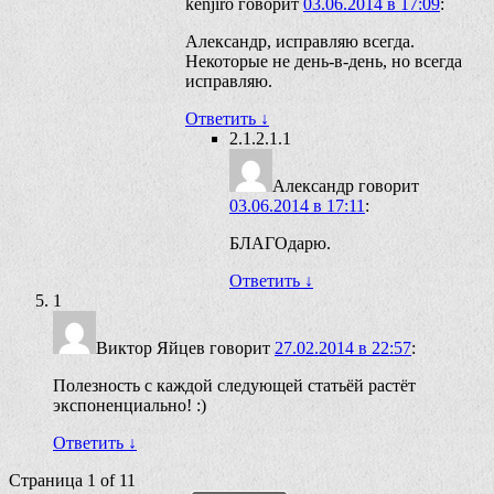
kenjiro
говорит
03.06.2014 в 17:09
:
Александр, исправляю всегда.
Некоторые не день-в-день, но всегда
исправляю.
Ответить
↓
2.1.2.1.1
Александр
говорит
03.06.2014 в 17:11
:
БЛАГОдарю.
Ответить
↓
1
Виктор Яйцев
говорит
27.02.2014 в 22:57
:
Полезность с каждой следующей статьёй растёт
экспоненциально! :)
Ответить
↓
Страница 1 of 1
1