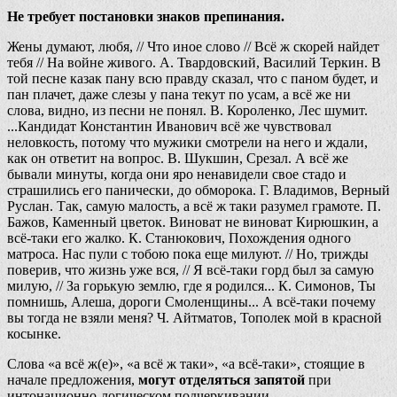
Не требует постановки знаков препинания.
Жены думают, любя, // Что иное слово // Всё ж скорей найдет
тебя // На войне живого. А. Твардовский, Василий Теркин. В
той песне казак пану всю правду сказал, что с паном будет, и
пан плачет, даже слезы у пана текут по усам, а всё же ни
слова, видно, из песни не понял. В. Короленко, Лес шумит.
...Кандидат Константин Иванович всё же чувствовал
неловкость, потому что мужики смотрели на него и ждали,
как он ответит на вопрос. В. Шукшин, Срезал. А всё же
бывали минуты, когда они яро ненавидели свое стадо и
страшились его панически, до обморока. Г. Владимов, Верный
Руслан. Так, самую малость, а всё ж таки разумел грамоте. П.
Бажов, Каменный цветок. Виноват не виноват Кирюшкин, а
всё-таки его жалко. К. Станюкович, Похождения одного
матроса. Нас пули с тобою пока еще милуют. // Но, трижды
поверив, что жизнь уже вся, // Я всё-таки горд был за самую
милую, // За горькую землю, где я родился... К. Симонов, Ты
помнишь, Алеша, дороги Смоленщины... А всё-таки почему
вы тогда не взяли меня? Ч. Айтматов, Тополек мой в красной
косынке.
Слова «а всё ж(е)», «а всё ж таки», «а всё-таки», стоящие в
начале предложения,
могут отделяться запятой
при
интонационно-логическом подчеркивании.