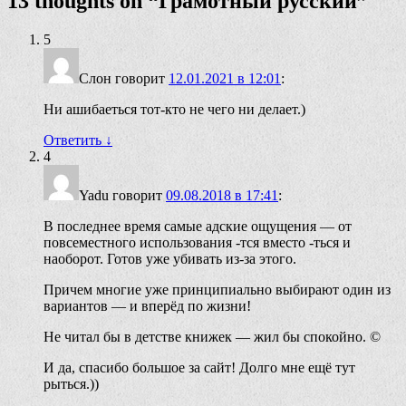
13 thoughts on “
Грамотный русский
”
5
Слон
говорит
12.01.2021 в 12:01
:
Ни ашибаеться тот-кто не чего ни делает.)
Ответить
↓
4
Yadu
говорит
09.08.2018 в 17:41
:
В последнее время самые адские ощущения — от
повсеместного использования -тся вместо -ться и
наоборот. Готов уже убивать из-за этого.
Причем многие уже принципиально выбирают один из
вариантов — и вперёд по жизни!
Не читал бы в детстве книжек — жил бы спокойно. ©
И да, спасибо большое за сайт! Долго мне ещё тут
рыться.))