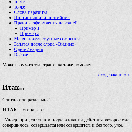
те же
то же
Слова-паразиты
Полтинник или полтийник
Правила оформления перечней
Пример 1
Пример 2
Меня гложут смутные сомнения
Запятая после слова «Видимо»
Одеть / надеть
Всё же
Может кому-то эта страничка тоже поможет.
к содержанию ↑
Итак...
Слитно или раздельно?
И ТАК
частица разг.
. Употр. при усиленном подчеркивании действия, которое уже
совершилось, совершается или совершится; и без того, уже.