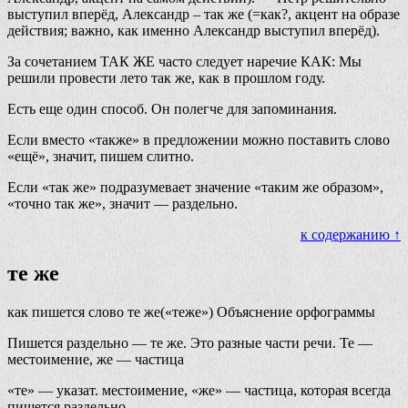
выступил вперёд, Александр – так же (=как?, акцент на образе
действия; важно, как именно Александр выступил вперёд).
За сочетанием ТАК ЖЕ часто следует наречие КАК: Мы
решили провести лето так же, как в прошлом году.
Есть еще один способ. Он полегче для запоминания.
Если вместо «также» в предложении можно поставить слово
«ещё», значит, пишем слитно.
Если «так же» подразумевает значение «таким же образом»,
«точно так же», значит — раздельно.
к содержанию ↑
те же
как пишется слово те же(«теже») Объяснение орфограммы
Пишется раздельно — те же. Это разные части речи. Те —
местоимение, же — частица
«те» — указат. местоимение, «же» — частица, которая всегда
пишется раздельно