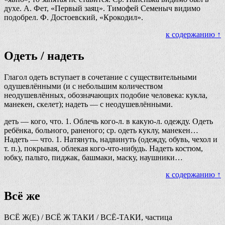
духе. А. Фет, «Первый заяц». Тимофей Семеныч видимо
подобрел. Ф. Достоевский, «Крокодил».
к содержанию ↑
Одеть / надеть
Глагол одеть вступает в сочетание с существительными
одушевлёнными (и с небольшим количеством
неодушевлённых, обозначающих подобие человека: кукла,
манекен, скелет); надеть — с неодушевлёнными.
деть — кого, что. 1. Облечь кого-л. в какую-л. одежду. Одеть
ребёнка, больного, раненого; ср. одеть куклу, манекен…
Надеть — что. 1. Натянуть, надвинуть (одежду, обувь, чехол и
т. п.), покрывая, облекая кого-что-нибудь. Надеть костюм,
юбку, пальто, пиджак, башмаки, маску, наушники…
к содержанию ↑
Всё же
ВСЁ Ж(Е) / ВСЁ Ж ТАКИ / ВСЁ-ТАКИ, частица