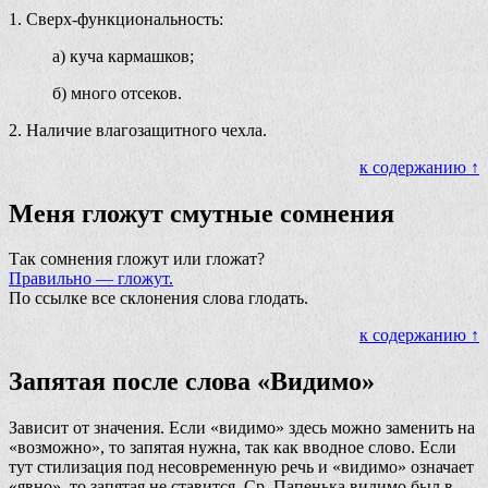
1. Сверх-функциональность:
а) куча кармашков;
б) много отсеков.
2. Наличие влагозащитного чехла.
к содержанию ↑
Меня гложут смутные сомнения
Так сомнения гложут или гложат?
Правильно — гложут.
По ссылке все склонения слова глодать.
к содержанию ↑
Запятая после слова «Видимо»
Зависит от значения. Если «видимо» здесь можно заменить на
«возможно», то запятая нужна, так как вводное слово. Если
тут стилизация под несовременную речь и «видимо» означает
«явно», то запятая не ставится. Ср. Папенька видимо был в