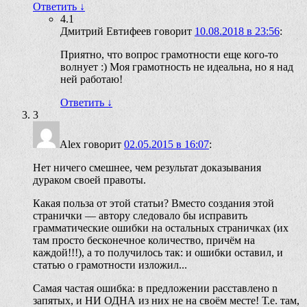
Ответить
↓
4.1
Дмитрий Евтифеев
говорит
10.08.2018 в 23:56
:
Приятно, что вопрос грамотности еще кого-то
волнует :) Моя грамотность не идеальна, но я над
ней работаю!
Ответить
↓
3
Alex
говорит
02.05.2015 в 16:07
:
Нет ничего смешнее, чем результат доказывания
дураком своей правоты.
Какая польза от этой статьи? Вместо создания этой
странички — автору следовало бы исправить
грамматические ошибки на остальных страничках (их
там просто бесконечное количество, причём на
каждой!!!), а то получилось так: и ошибки оставил, и
статью о грамотности изложил...
Самая частая ошибка: в предложении расставлено n
запятых, и НИ ОДНА из них не на своём месте! Т.е. там,