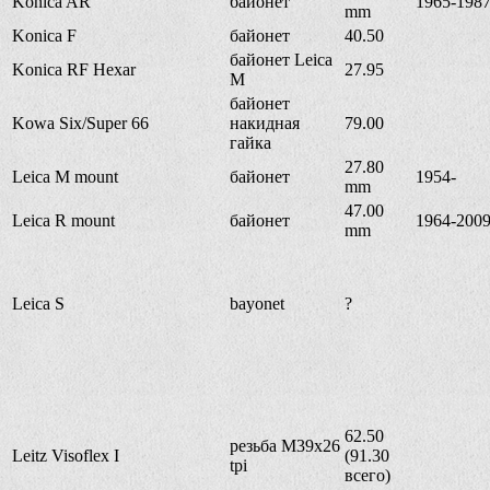
Konica AR
байонет
1965-198
mm
Konica F
байонет
40.50
байонет Leica
Konica RF Hexar
27.95
M
байонет
Kowa Six/Super 66
накидная
79.00
гайка
27.80
Leica M mount
байонет
1954-
mm
47.00
Leica R mount
байонет
1964-200
mm
Leica S
bayonet
?
62.50
резьба M39x26
Leitz Visoflex I
(91.30
tpi
всего)