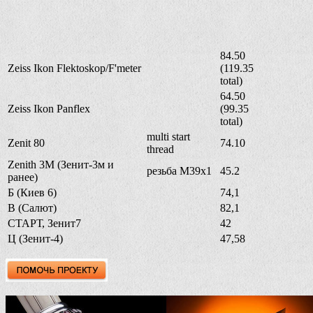
84.50
Zeiss Ikon Flektoskop/F'meter
(119.35
total)
64.50
Zeiss Ikon Panflex
(99.35
total)
multi start
Zenit 80
74.10
thread
Zenith 3M (Зенит-3м и
резьба M39x1
45.2
ранее)
Б (Киев 6)
74,1
В (Салют)
82,1
СТАРТ, Зенит7
42
Ц (Зенит-4)
47,58