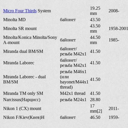
19.25
Micro Four Thirds
System
2008-
mm
Minolta MD
байонет
43.50
43.50
Minolta SR mount
1958-200
mm
Minolta/Konica Minolta/Sony
44.50
байонет
1985-
A-mount
mm
байонет/
Miranda dual BM/SM
41.50
резьба M42x1
байонет/
Miranda Laborec
41.50
резьба M42x1
резьба M46x1
Miranda Laborec - dual
(или
41.50
BM/SM
bayonet/M44x1
thread)
Miranda TM only SM
M42x1 thread
41.50
Narcissus(Нарцисс)
резьба M24x1
28.80
17
Nikon 1 (CX) mount
2011-
mm[2]
Nikon F/Kiev(Киев)Н
байонет
46.50
1959-