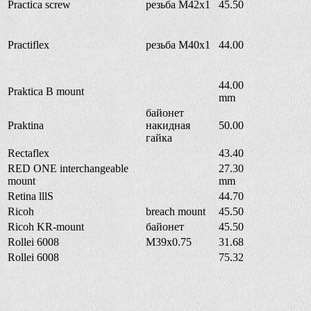
Practica screw
резьба M42x1
45.50
Practiflex
резьба M40x1
44.00
44.00
Praktica B mount
mm
байонет
Praktina
накидная
50.00
гайка
Rectaflex
43.40
RED ONE interchangeable
27.30
mount
mm
Retina lllS
44.70
Ricoh
breach mount
45.50
Ricoh KR-mount
байонет
45.50
Rollei 6008
M39x0.75
31.68
Rollei 6008
75.32