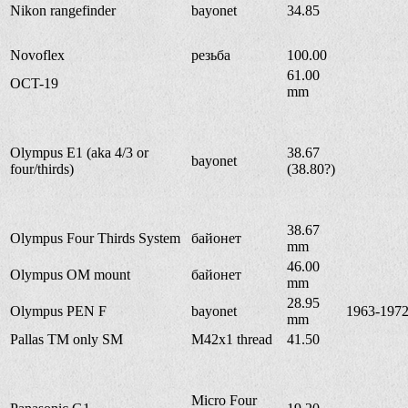
Nikon rangefinder
bayonet
34.85
Novoflex
резьба
100.00
61.00
OCT-19
mm
Olympus E1 (aka 4/3 or
38.67
bayonet
four/thirds)
(38.80?)
38.67
Olympus Four Thirds System
байонет
mm
46.00
Olympus OM mount
байонет
mm
28.95
Olympus PEN F
bayonet
1963-197
mm
Pallas TM only SM
M42x1 thread
41.50
Micro Four