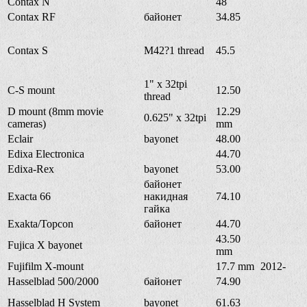
Contax N
48
Contax RF
байонет
34.85
Contax S
M42?1 thread
45.5
1" x 32tpi
C-S mount
12.50
thread
D mount (8mm movie
12.29
0.625" x 32tpi
cameras)
mm
Eclair
bayonet
48.00
Edixa Electronica
44.70
Edixa-Rex
bayonet
53.00
байонет
Exacta 66
накидная
74.10
гайка
Exakta/Topcon
байонет
44.70
43.50
Fujica X bayonet
mm
Fujifilm X-mount
17.7 mm
2012-
Hasselblad 500/2000
байонет
74.90
Hasselblad H System
bayonet
61.63