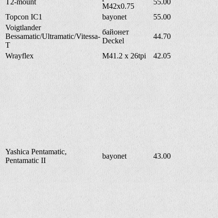
T2-mount
55.00
M42x0.75
Topcon IC1
bayonet
55.00
Voigtlander
байонет
Bessamatic/Ultramatic/Vitessa-
44.70
Deckel
T
Wrayflex
M41.2 x 26tpi
42.05
Yashica Pentamatic,
bayonet
43.00
Pentamatic II