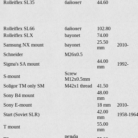
Rolleiflex SL35
байонет
44.60
Rolleiflex SL66
байонет
102.80
Rolleiflex SLX
bayonet
74.00
25.50
Samsung NX mount
bayonet
2010-
mm
Schneider
M26x0.5
44.00
Sigma's SA mount
1992-
mm
Screw
S-mount
M12x0.5mm
Soligor TM only SM
M42x1 thread
41.50
48.00
Sony B4 mount
mm
Sony E-mount
18 mm
2010-
42.00
Start (Soviet SLR)
1958-196
mm
55.00
T mount
mm
резьба