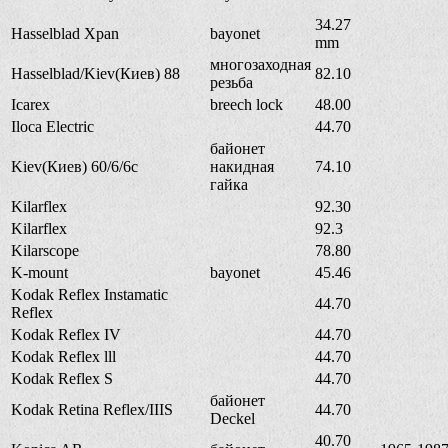
34.27
Hasselblad Xpan
bayonet
mm
многозаходная
Hasselblad/Kiev(Киев) 88
82.10
резьба
Icarex
breech lock
48.00
Iloca Electric
44.70
байонет
Kiev(Киев) 60/6/6с
накидная
74.10
гайка
Kilarflex
92.30
Kilarflex
92.3
Kilarscope
78.80
K-mount
bayonet
45.46
Kodak Reflex Instamatic
44.70
Reflex
Kodak Reflex IV
44.70
Kodak Reflex lll
44.70
Kodak Reflex S
44.70
байонет
Kodak Retina Reflex/IIIS
44.70
Deckel
40.70