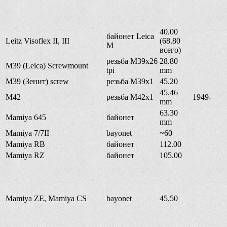
40.00
байонет Leica
Leitz Visoflex II, III
(68.80
M
всего)
резьба M39x26
28.80
M39 (Leica) Screwmount
tpi
mm
M39 (Зенит) screw
резьба M39x1
45.20
45.46
M42
резьба M42x1
1949-
mm
63.30
Mamiya 645
байонет
mm
Mamiya 7/7II
bayonet
~60
Mamiya RB
байонет
112.00
Mamiya RZ
байонет
105.00
Mamiya ZE, Mamiya CS
bayonet
45.50