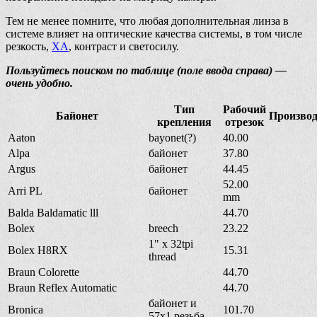
Тем не менее помните, что любая дополнительная линза в
системе влияет на оптические качества системы, в том числе
резкость,
ХА
, контраст и светосилу.
Пользуйтесь поиском по таблице (поле ввода справа) —
очень удобно.
Тип
Рабочий
Байонет
Производ
крепления
отрезок
Aaton
bayonet(?)
40.00
Alpa
байонет
37.80
Argus
байонет
44.45
52.00
Arri PL
байонет
mm
Balda Baldamatic lll
44.70
Bolex
breech
23.22
1" x 32tpi
Bolex H8RX
15.31
thread
Braun Colorette
44.70
Braun Reflex Automatic
44.70
байонет и
Bronica
101.70
57x1 резьба