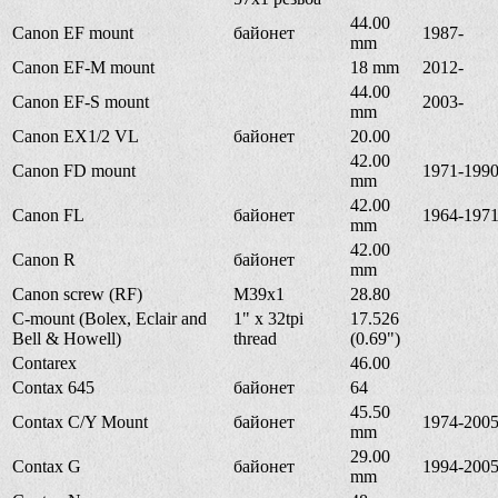
44.00
Canon EF mount
байонет
1987-
mm
Canon EF-M mount
18 mm
2012-
44.00
Canon EF-S mount
2003-
mm
Canon EX1/2 VL
байонет
20.00
42.00
Canon FD mount
1971-199
mm
42.00
Canon FL
байонет
1964-197
mm
42.00
Canon R
байонет
mm
Canon screw (RF)
M39x1
28.80
C-mount (Bolex, Eclair and
1" x 32tpi
17.526
Bell & Howell)
thread
(0.69")
Contarex
46.00
Contax 645
байонет
64
45.50
Contax C/Y Mount
байонет
1974-200
mm
29.00
Contax G
байонет
1994-200
mm