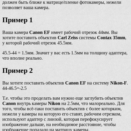
должен быть ближе к матрице/пленке фотокамеры, нежели
позволяет ваша камера.
Пример 1
Ваша камера
Canon EF
имеет рабочий отрезок 44мм. Вы
хотите поставить объектив
Carl Zeiss
системы
Contax 35mm
,
у которой рабочий отрезок 45.5мм.
45.5-44 = 1.5мм. Значит у вас есть 1.5мм на толщину адаптера,
что вполне реально.
Пример 2
Вы хотите поставить объектив
Canon EF
на систему
Nikon-F
.
44-46.5=-2.5
Т.е. чтобы это проделать вам нужно еще заглубить объектив
Canon
внутрь камеры
Nikon
на 2.5мм, что малореально. Для
того, чтобы всё-таки поставить объектив с более которким,
нежели у камеры на которую его ставят, рабочим отрезком,
используют адаптер с линзой, которая перефокусирует
изображение дальше, на необходимое расстояние, чтобы
изображение попадало на матрицу камеры.