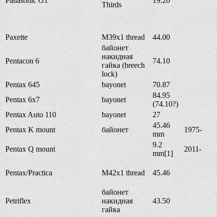
Panasonic G1
19.20
Thirds
Paxette
M39x1 thread
44.00
байонет
накидная
Pentacon 6
74.10
гайка (breech
lock)
Pentax 645
bayonet
70.87
84.95
Pentax 6x7
bayonet
(74.10?)
Pentax Auto 110
bayonet
27
45.46
Pentax K mount
байонет
1975-
mm
9.2
Pentax Q mount
2011-
mm[1]
Pentax/Practica
M42x1 thread
45.46
байонет
Petriflex
накидная
43.50
гайка