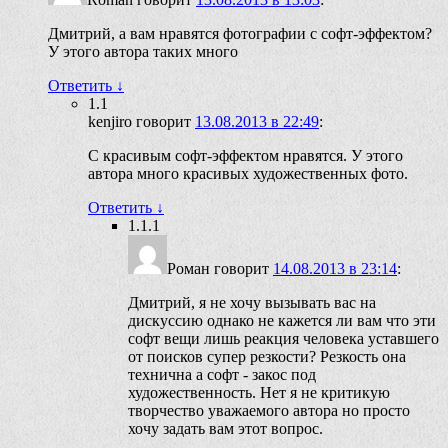
Дмитрий, а вам нравятся фотографии с софт-эффектом?
У этого автора таких много
Ответить
↓
1.1
kenjiro
говорит
13.08.2013 в 22:49
:
С красивым софт-эффектом нравятся. У этого
автора много красивых художественных фото.
Ответить
↓
1.1.1
Роман
говорит
14.08.2013 в 23:14
:
Дмитрий, я не хочу вызывать вас на
дискуссию однако не кажется ли вам что эти
софт вещи лишь реакция человека уставшего
от поисков супер резкости? Резкость она
технична а софт - закос под
художественность. Нет я не критикую
творчество уважаемого автора но просто
хочу задать вам этот вопрос.