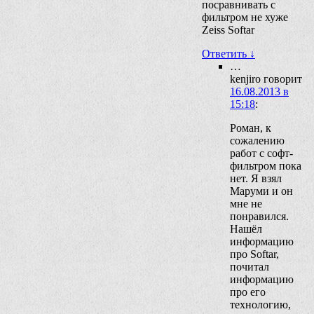
посравнивать с
фильтром не хуже
Zeiss Softar
Ответить
↓
…
kenjiro
говорит
16.08.2013 в
15:18
:
Роман, к
сожалению
работ с софт-
фильтром пока
нет. Я взял
Маруми и он
мне не
понравился.
Нашёл
информацию
про Softar,
почитал
информацию
про его
технологию,