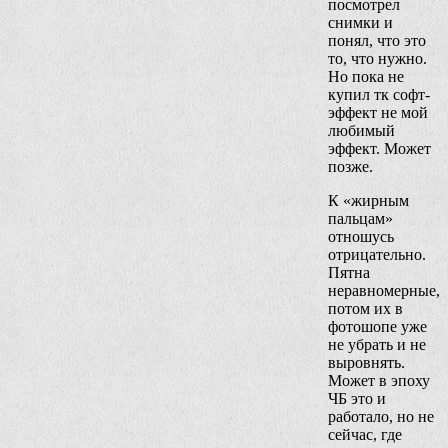
посмотрел
снимки и
понял, что это
то, что нужно.
Но пока не
купил тк софт-
эффект не мой
любимый
эффект. Может
позже.
К «жирным
пальцам»
отношусь
отрицательно.
Пятна
неравномерные,
потом их в
фотошопе уже
не убрать и не
выровнять.
Может в эпоху
ЧБ это и
работало, но не
сейчас, где