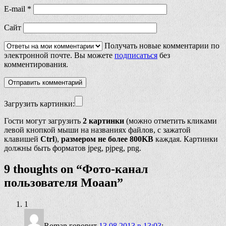
E-mail
*
Сайт
Получать новые комментарии по
электронной почте. Вы можете
подписаться
без
комментирования.
Загрузить картинки:
Гости могут загрузить
2 картинки
(можно отметить кликами
левой кнопкой мыши на названиях файлов, с зажатой
клавишей
Ctrl
),
размером не более 800KB
каждая. Картинки
должны быть форматов jpeg, pjpeg, png.
9 thoughts on “
Фото-канал
пользователя Moaan
”
1
Roman
говорит
13.08.2013 в 13:03
: