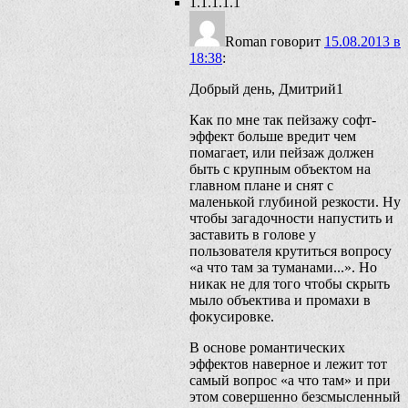
1.1.1.1.1
Roman
говорит
15.08.2013 в
18:38
:
Добрый день, Дмитрий1
Как по мне так пейзажу софт-
эффект больше вредит чем
помагает, или пейзаж должен
быть с крупным объектом на
главном плане и снят с
маленькой глубиной резкости. Ну
чтобы загадочности напустить и
заставить в голове у
пользователя крутиться вопросу
«а что там за туманами...». Но
никак не для того чтобы скрыть
мыло объектива и промахи в
фокусировке.
В основе романтических
эффектов наверное и лежит тот
самый вопрос «а что там» и при
этом совершенно безсмысленный