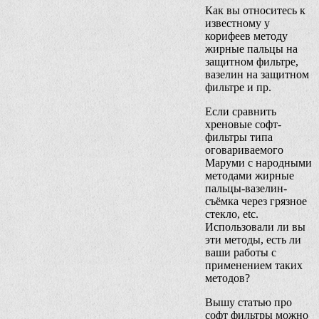
Как вы относитесь к
известному у
корифеев методу
жирные пальцы на
защитном фильтре,
вазелин на защитном
фильтре и пр.
Если сравнить
хреновые софт-
фильтры типа
оговариваемого
Маруми с народными
методами жирные
пальцы-вазелин-
съёмка через грязное
стекло, etc.
Использовали ли вы
эти методы, есть ли
ваши работы с
применением таких
методов?
Вышу статью про
софт фильтры можно