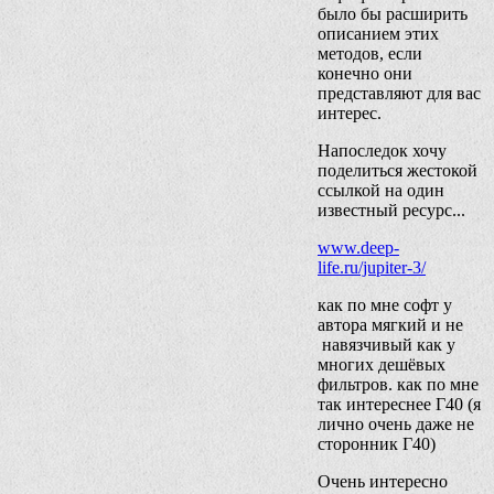
было бы расширить
описанием этих
методов, если
конечно они
представляют для вас
интерес.
Напоследок хочу
поделиться жестокой
ссылкой на один
известный ресурс...
www.deep-
life.ru/jupiter-3/
как по мне софт у
автора мягкий и не
навязчивый как у
многих дешёвых
фильтров. как по мне
так интереснее Г40 (я
лично очень даже не
сторонник Г40)
Очень интересно