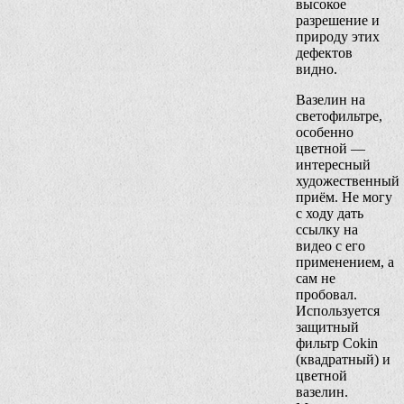
высокое
разрешение и
природу этих
дефектов
видно.
Вазелин на
светофильтре,
особенно
цветной —
интересный
художественный
приём. Не могу
с ходу дать
ссылку на
видео с его
применением, а
сам не
пробовал.
Используется
защитный
фильтр Cokin
(квадратный) и
цветной
вазелин.