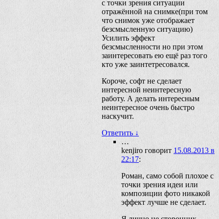
с точки зрения ситуации
отражённой на снимке(при том
что снимок уже отображает
безсмысленную ситуацию)
Усилить эффект
безсмысленности но при этом
заинтересовать ею ещё раз того
кто уже заинтетресовался.
Короче, софт не сделает
интересной неинтересную
работу. А делать интересным
неинтересное очень быстро
наскучит.
Ответить
↓
…
kenjiro
говорит
15.08.2013 в
22:17
:
Роман, само собой плохое с
точки зрения идеи или
композиции фото никакой
эффект лучше не сделает.
Я лично не сторонник