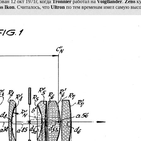
ван 12 окт 1971г, когда
Tronnier
работал на
Voigtlander
.
Zeiss
ку
ss Ikon
. Считалось, что
Ultron
по тем временам имел самую выс