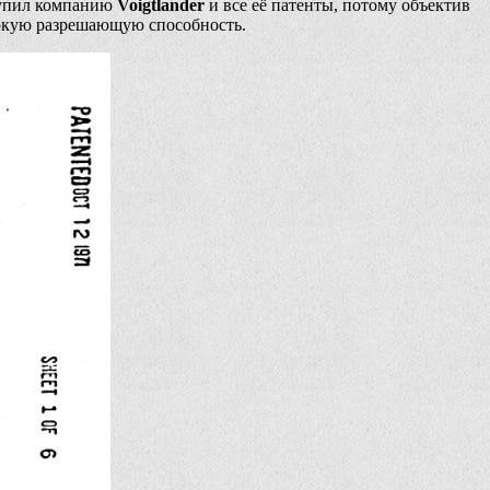
пил компанию
Voigtlander
и все её патенты, потому объектив
окую разрешающую способность.