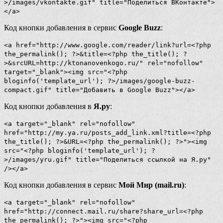
>/images/vkontakte.gif" title="Поделиться ВКонтакте">
</a>
Код кнопки добавления в сервис
Google Buzz
:
<a href="http://www.google.com/reader/link?url=<?php
the_permalink(); ?>&title=<?php the_title(); ?
>&srcURL=http://ktonanovenkogo.ru/" rel="nofollow"
target="_blank"><img src="<?php
bloginfo('template_url'); ?>/images/google-buzz-
compact.gif" title="Добавить в Google Buzz"></a>
Код кнопки добавления в
Я.ру
:
<a target="_blank" rel="nofollow"
href="http://my.ya.ru/posts_add_link.xml?title=<?php
the_title(); ?>&URL=<?php the_permalink(); ?>"><img
src="<?php bloginfo('template_url'); ?
>/images/yru.gif" title="Поделиться ссылкой на Я.ру"
/></a>
Код кнопки добавления в сервис
Мой Мир (mail.ru)
:
<a target="_blank" rel="nofollow"
href="http://connect.mail.ru/share?share_url=<?php
the_permalink(); ?>"><img src="<?php