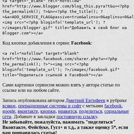
<a target="_blank" rel="nofollow"
href="http://www.blogger.com/blog_this.pyra?t&u=<?php
the_permalink(); ?>&n=<?php the_title(); ?
>&a=ADD_SERVICE_FLAG&passive=true&alinsu=0&aplinsu=0&al
<img src="<?php bloginfo('template_url'); ?
>/images/blogger.gif" title="Добавить в свой блог на
Blogger.com"></a>
Код кнопки добавления в сервис
Facebook
:
<a rel="nofollow" target="blank"
href="http://www.facebook.com/sharer.php?u=<?php
the_permalink(); ?>"><img src="<?php
bloginfo('template_url'); ?>/images/facebook.gif"
title="Поделиться ссылкой в FaceBook"></a>
Сами картинки сервисом можно взять у автора статьи по
ссылке или на любом сайте.
Запись опубликована автором
Дмитрий Евтифеев
в рубрике
всякое
,
операционные системы и софт
с метками
facebook
,
google
,
вконтакте
,
кнопки
,
нравится
,
поделиться
,
социальные
сети
. Добавьте в закладки
постоянную ссылку
.
Не забывайте, пожалуйста, нажимать "поделиться"
Вконтакте, Фейсбуке, Гугл+ и т.д., а также оценку 5*, если
вам понравилась статья!