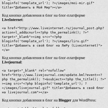
bloginfo('template_url'); ?>/images/moi-mir.gif"
title="Добавить в Мой Мир"></a>
Код кнопки добавления в блог на блог-платформе
LiveInternet
:
<a href="http://www.liveinternet.ru/journal_post.php?
action=l_add&cnurl=<?php the_permalink(); ?>"
target="_blank"><img src="<?php
bloginfo('template_url'); ?>/images/liru.gif"
title="Добавить в свой блог на ЛиРу (Liveinternet)">
</a>
Код кнопки добавления в блог на блог-платформе
Livejournal
:
<a target="_blank" rel="nofollow"
href="http://www.livejournal.com/update.bml?event=<?
php the_permalink(); ?>&subject=<?php the_title(); ?>"
><img src="<?php bloginfo('template_url'); ?
>/images/livejournal.gif" title="Добавить в свой блог
на livejournal.com"></a>
Код кнопки добавления в блог на
Blogger
для WordPress: