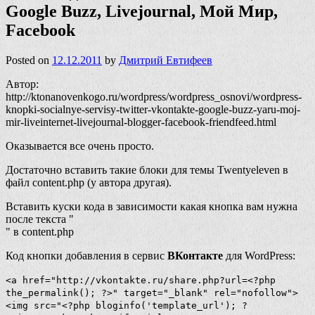
Google Buzz, Livejournal, Мой Мир,
Facebook
Posted on
12.12.2011
by
Дмитрий Евтифеев
Автор:
http://ktonanovenkogo.ru/wordpress/wordpress_osnovi/wordpress-
knopki-socialnye-servisy-twitter-vkontakte-google-buzz-yaru-moj-
mir-liveinternet-livejournal-blogger-facebook-friendfeed.html
Оказывается все очень просто.
Достаточно вставить такие блоки для темы Twentyeleven в
файл content.php (у автора другая).
Вставить куски кода в зависимости какая кнопка вам нужна
после текста
"
" в content.php
Код кнопки добавления в сервис
ВКонтакте
для WordPress:
<a href="http://vkontakte.ru/share.php?url=<?php
the_permalink(); ?>" target="_blank" rel="nofollow">
<img src="<?php bloginfo('template_url'); ?