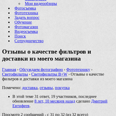
Мои видеообзоры
Фотосъемка
Фототехника
Задать вопрос
Обучение
Фотомагазин
Видеосъемка
Поиск
Сотрудничество
Отзывы о качестве фильтров и
доставки из моего магазина
Главная
›
Обсуждаем фотографию
›
Фототехнику
›
Светофильтры
›
Светофильтры B+W
›
Отзывы о качестве
фильтров и доставки из моего магазина
Помечено:
доставка
,
отзывы
,
покупка
В этой теме 31 ответ, 19 участников, последнее
обновление
8 лет, 10 месяцев назад
сделано
Дмитрий
Евтифеев
.
Просмотр 2 сообщений - с 31 по 32 (из 32 всего)