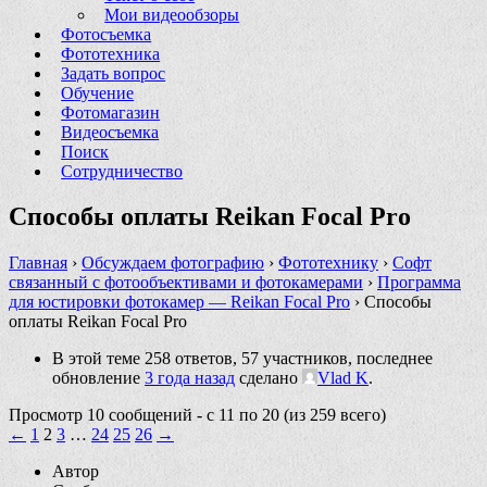
Мои видеообзоры
Фотосъемка
Фототехника
Задать вопрос
Обучение
Фотомагазин
Видеосъемка
Поиск
Сотрудничество
Способы оплаты Reikan Focal Pro
Главная
›
Обсуждаем фотографию
›
Фототехнику
›
Софт
связанный с фотообъективами и фотокамерами
›
Программа
для юстировки фотокамер — Reikan Focal Pro
›
Способы
оплаты Reikan Focal Pro
В этой теме 258 ответов, 57 участников, последнее
обновление
3 года назад
сделано
Vlad K
.
Просмотр 10 сообщений - с 11 по 20 (из 259 всего)
←
1
2
3
…
24
25
26
→
Автор